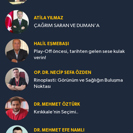
ATILA YILMAZ
ÇAĞRIM SARAN VE DUMAN'A
HALIL EŞMEBAŞI
Play-Off öncesi, tarihten gelen sese kulak
verin!
OP. DR. NECIP SEFA ÖZDEN
Rinoplasti: Görünüm ve Sağlığın Buluşma
Noktası
DR. MEHMET ÖZTÜRK
Kırıkkale’nin Seçimi..
DR. MEHMET EFE NAMLI