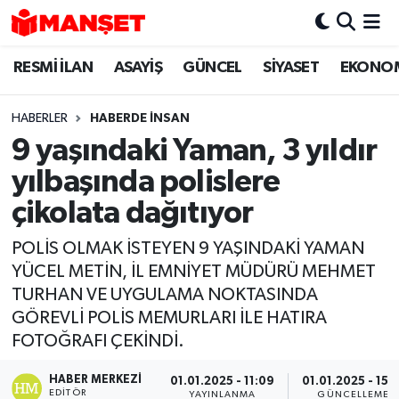
RESMİ İLAN
ASAYİŞ
GÜNCEL
SİYASET
EKONO
Hava Durumu
Trafik Durumu
HABERLER
HABERDE INSAN
9 yaşındaki Yaman, 3 yıldır
Süper Lig Puan Durumu ve Fikstür
yılbaşında polislere
Tüm Manşetler
çikolata dağıtıyor
POLİS OLMAK İSTEYEN 9 YAŞINDAKİ YAMAN
Son Dakika Haberleri
YÜCEL METİN, İL EMNİYET MÜDÜRÜ MEHMET
TURHAN VE UYGULAMA NOKTASINDA
Haber Arşivi
GÖREVLİ POLİS MEMURLARI İLE HATIRA
FOTOĞRAFI ÇEKİNDİ.
HABER MERKEZI
01.01.2025 - 11:09
01.01.2025 - 15:1
EDITÖR
YAYINLANMA
GÜNCELLEME