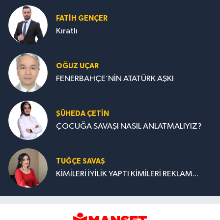
FATIH GENÇER
Kıratlı
OĞUZ UÇAR
FENERBAHÇE’NİN ATATÜRK AŞKI
ŞÜHEDA ÇETİN
ÇOCUĞA SAVAŞI NASIL ANLATMALIYIZ?
TUĞÇE SAVAŞ
KİMİLERİ İYİLİK YAPTI KİMİLERİ REKLAM...