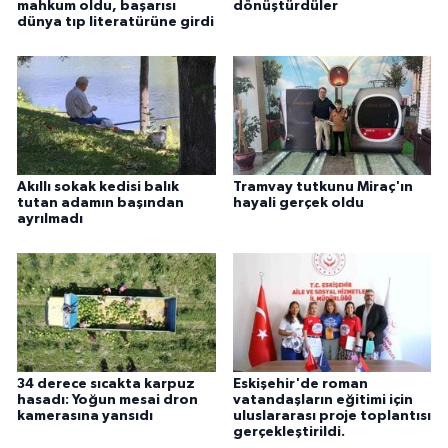
mahkum oldu, başarısı
dönüştürdüler
dünya tıp literatürüne girdi
Akıllı sokak kedisi balık
Tramvay tutkunu Miraç'ın
tutan adamın başından
hayali gerçek oldu
ayrılmadı
34 derece sıcakta karpuz
Eskişehir'de roman
hasadı: Yoğun mesai dron
vatandaşların eğitimi için
kamerasına yansıdı
uluslararası proje toplantısı
gerçekleştirildi.