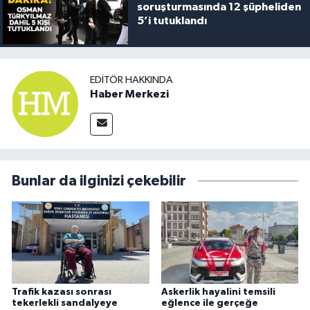
soruşturmasında 12 şüpheliden
5’i tutuklandı
EDITÖR HAKKINDA
Haber Merkezi
Bunlar da ilginizi çekebilir
Trafik kazası sonrası
Askerlik hayalini temsili
tekerlekli sandalyeye
eğlence ile gerçeğe