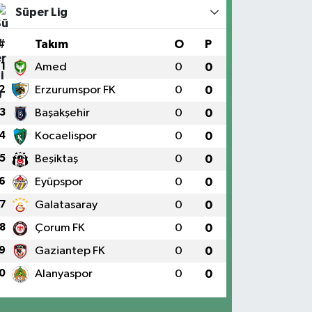
Süper Lig
#
Takım
O
P
1
Amed
0
0
2
Erzurumspor FK
0
0
3
Başakşehir
0
0
4
Kocaelispor
0
0
5
Beşiktaş
0
0
6
Eyüpspor
0
0
7
Galatasaray
0
0
8
Çorum FK
0
0
9
Gaziantep FK
0
0
0
Alanyaspor
0
0