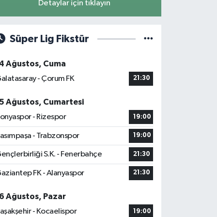
Detaylar için tıklayın
Süper Lig Fikstür
4 Ağustos, Cuma
alatasaray - Çorum FK
21:30
5 Ağustos, Cumartesi
onyaspor - Rizespor
19:00
asımpaşa - Trabzonspor
19:00
ençlerbirliği S.K. - Fenerbahçe
21:30
aziantep FK - Alanyaspor
21:30
6 Ağustos, Pazar
aşakşehir - Kocaelispor
19:00