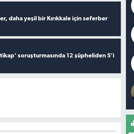
er, daha yeşil bir Kırıkkale için seferber
irtikap' soruşturmasında 12 şüpheliden 5’i