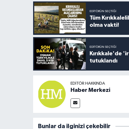
EDITÖRÜN SEÇTIĞI
Tüm Kırıkkalelil
olma vakti!
EDITÖRÜN SEÇTIĞI
Kırıkkale'de '
tutuklandı
EDITÖR HAKKINDA
Haber Merkezi
Bunlar da ilginizi çekebilir