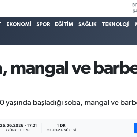
6
D
4
E
T
EKONOMİ
SPOR
EĞİTİM
SAĞLIK
TEKNOLOJİ
5
S
6
G
6
B
a, mangal ve barb
1
10 yaşında başladığı soba, mangal ve barbe
26.06.2026 - 17:21
1 DK
GÜNCELLEME
OKUNMA SÜRESI