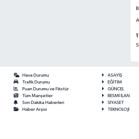
B
A
1
S
Hava Durumu
ASAYİŞ
Trafik Durumu
EĞİTİM
Puan Durumu ve Fikstür
GÜNCEL
Tüm Manşetler
RESMİ İLAN
Son Dakika Haberleri
SİYASET
Haber Arşivi
TEKNOLOJİ