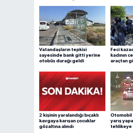
Vatandaşların tepkisi
Feci kaza
sayesinde bank gitti yerine
kadının ce
otobüs durağı geldi
araçtan gü
2 kişinin yaralandığı bıçaklı
Otomobil 
kavgaya karışan çocuklar
yarış yapa
gözaltına alındı
tehlikeye