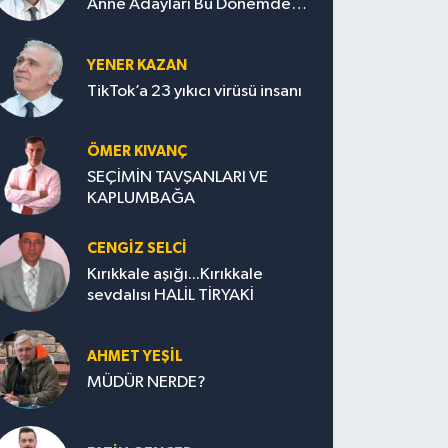
Anne Adayları Bu Dönemde
Nelere Dikkat Etmeli?
YENER KAZAN
TikTok’a 23 yıkıcı virüsü insanı
ÖMER KIVANÇ
SEÇİMİN TAVŞANLARI VE
KAPLUMBAĞA
CENGİZ SELCİ
Kırıkkale aşığı...Kırıkkale
sevdalısı HALİL TİRYAKİ
AHMET YEŞİL
MÜDÜR NERDE?