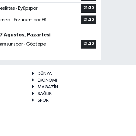
eşiktaş - Eyüpspor
21:30
med - Erzurumspor FK
21:30
7 Ağustos, Pazartesi
amsunspor - Göztepe
21:30
DÜNYA
EKONOMİ
MAGAZİN
SAĞLIK
SPOR