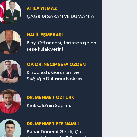
ATILA YILMAZ
ÇAĞRIM SARAN VE DUMAN'A
HALIL EŞMEBAŞI
Play-Off öncesi, tarihten gelen
sese kulak verin!
OP. DR. NECIP SEFA ÖZDEN
Rinoplasti: Görünüm ve
Sağlığın Buluşma Noktası
DR. MEHMET ÖZTÜRK
Kırıkkale’nin Seçimi..
DR. MEHMET EFE NAMLI
Bahar Dönemi Geldi, Çattı!