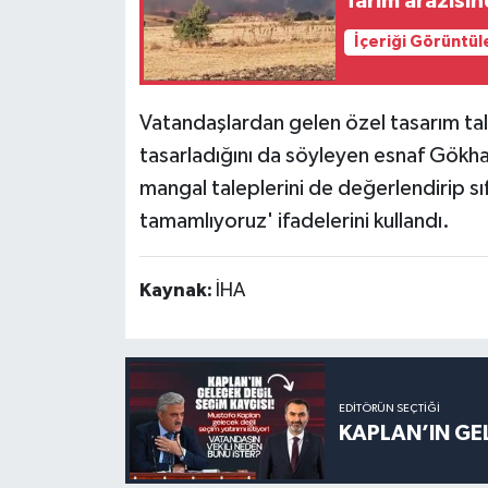
Tarım arazisin
İçeriği Görüntül
Vatandaşlardan gelen özel tasarım tale
tasarladığını da söyleyen esnaf Gökh
mangal taleplerini de değerlendirip sıf
tamamlıyoruz' ifadelerini kullandı.
Kaynak:
İHA
EDITÖRÜN SEÇTIĞI
KAPLAN’IN GEL