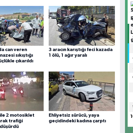
da can veren
3 aracın karıştığı feci kazada
nazesi sıkıştığı
1 ölü, 1 ağır yaralı
çlükle çıkarıldı
ile 2 motosiklet
Ehliyetsiz sürücü, yaya
1
rak trafiği
geçidindeki kadına çarptı
 düşürdü