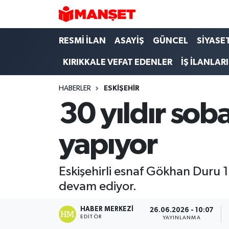
Hava Durumu
RESMİ İLAN
ASAYİŞ
GÜNCEL
SİYASE
KIRIKKALE VEFAT EDENLER
İŞ İLANLARI
Trafik Durumu
HABERLER
ESKIŞEHIR
Süper Lig Puan Durumu ve Fikstür
30 yıldır sob
Tüm Manşetler
yapıyor
Son Dakika Haberleri
Haber Arşivi
Eskişehirli esnaf Gökhan Duru 
devam ediyor.
HABER MERKEZI
26.06.2026 - 10:07
EDITÖR
YAYINLANMA