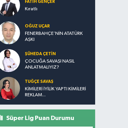
FATIH GENÇER
Kıratlı
OĞUZ UÇAR
FENERBAHÇE’NİN ATATÜRK
AŞKI
ŞÜHEDA ÇETİN
ÇOCUĞA SAVAŞI NASIL
ANLATMALIYIZ?
TUĞÇE SAVAŞ
KİMİLERİ İYİLİK YAPTI KİMİLERİ
REKLAM...
Süper Lig Puan Durumu