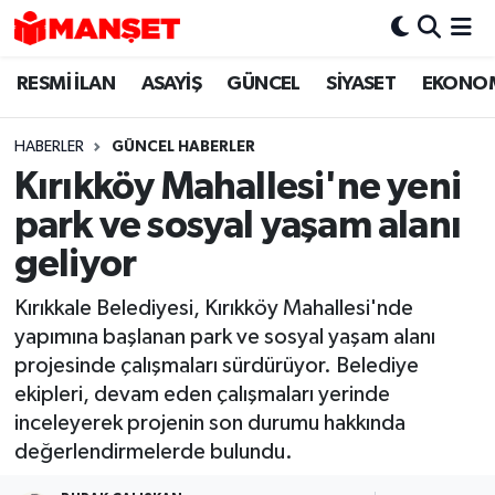
RESMİ İLAN
ASAYİŞ
GÜNCEL
SİYASET
EKONO
Hava Durumu
Trafik Durumu
HABERLER
GÜNCEL HABERLER
Kırıkköy Mahallesi'ne yeni
Süper Lig Puan Durumu ve Fikstür
park ve sosyal yaşam alanı
Tüm Manşetler
geliyor
Kırıkkale Belediyesi, Kırıkköy Mahallesi'nde
Son Dakika Haberleri
yapımına başlanan park ve sosyal yaşam alanı
projesinde çalışmaları sürdürüyor. Belediye
Haber Arşivi
ekipleri, devam eden çalışmaları yerinde
inceleyerek projenin son durumu hakkında
değerlendirmelerde bulundu.