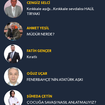
CENGİZ SELCİ
Kırıkkale aşığı...Kırıkkale sevdalısı HALİL
TİRYAKİ
AHMET YEŞİL
MÜDÜR NERDE?
FATIH GENÇER
Kıratlı
OĞUZ UÇAR
FENERBAHÇE’NİN ATATÜRK AŞKI
ŞÜHEDA ÇETİN
ÇOCUĞA SAVAŞI NASIL ANLATMALIYIZ?