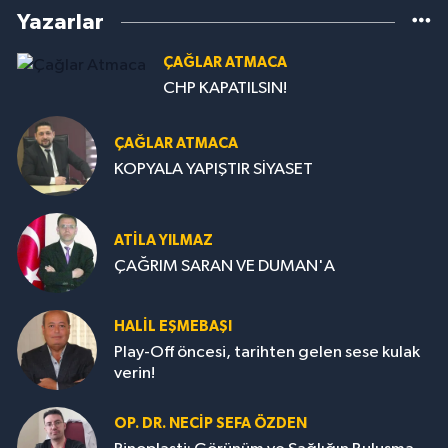
Yazarlar
ÇAĞLAR ATMACA
CHP KAPATILSIN!
ÇAĞLAR ATMACA
KOPYALA YAPIŞTIR SİYASET
ATILA YILMAZ
ÇAĞRIM SARAN VE DUMAN'A
HALIL EŞMEBAŞI
Play-Off öncesi, tarihten gelen sese kulak
verin!
OP. DR. NECIP SEFA ÖZDEN