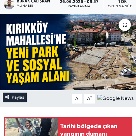
BURAK ÇALIŞKAN
26.06.2026 - 09:57
1 DK
MUHABIR
YAYINLANMA
OKUNMA SÜRES
Paylaş
-
+
A
A
Tarihi bölgede çıkan
yangının dumanı