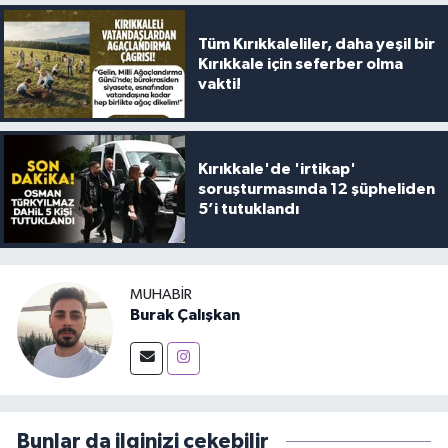
Tüm Kırıkkaleliler, daha yeşil bir
Kırıkkale için seferber olma
vakti!
Kırıkkale'de 'irtikap'
soruşturmasında 12 şüpheliden
5’i tutuklandı
MUHABIR
Burak Çalışkan
Bunlar da ilginizi çekebilir