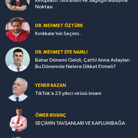
Rinoplasti: Görünüm ve Sağlığın Buluşma
Noktası
DR. MEHMET ÖZTÜRK
Kırıkkale’nin Seçimi..
DR. MEHMET EFE NAMLI
Bahar Dönemi Geldi, Çattı! Anne Adayları
Bu Dönemde Nelere Dikkat Etmeli?
YENER KAZAN
TikTok’a 23 yıkıcı virüsü insanı
ÖMER KIVANÇ
SEÇİMİN TAVŞANLARI VE KAPLUMBAĞA