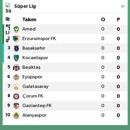
Süper Lig
#
Takım
O
P
1
Amed
0
0
2
Erzurumspor FK
0
0
3
Başakşehir
0
0
4
Kocaelispor
0
0
5
Beşiktaş
0
0
6
Eyüpspor
0
0
7
Galatasaray
0
0
8
Çorum FK
0
0
9
Gaziantep FK
0
0
10
Alanyaspor
0
0