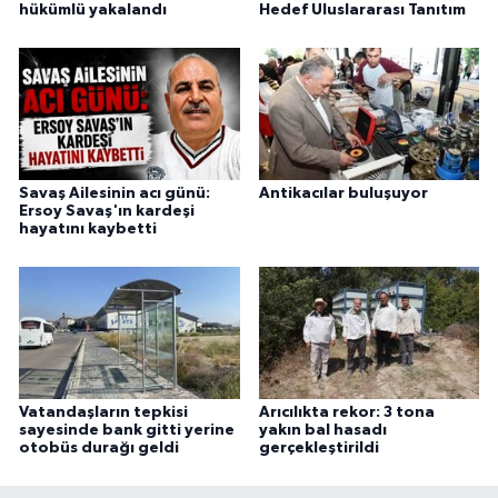
hükümlü yakalandı
Hedef Uluslararası Tanıtım
Savaş Ailesinin acı günü:
Antikacılar buluşuyor
Ersoy Savaş'ın kardeşi
hayatını kaybetti
Vatandaşların tepkisi
Arıcılıkta rekor: 3 tona
sayesinde bank gitti yerine
yakın bal hasadı
otobüs durağı geldi
gerçekleştirildi