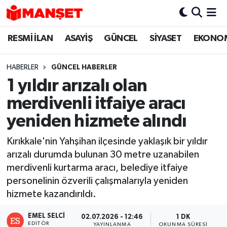
RESMİ İLAN
ASAYİŞ
GÜNCEL
SİYASET
EKONO
Hava Durumu
Trafik Durumu
HABERLER
GÜNCEL HABERLER
1 yıldır arızalı olan
Süper Lig Puan Durumu ve Fikstür
merdivenli itfaiye aracı
Tüm Manşetler
yeniden hizmete alındı
Kırıkkale'nin Yahşihan ilçesinde yaklaşık bir yıldır
Son Dakika Haberleri
arızalı durumda bulunan 30 metre uzanabilen
merdivenli kurtarma aracı, belediye itfaiye
Haber Arşivi
personelinin özverili çalışmalarıyla yeniden
hizmete kazandırıldı.
EMEL SELCI
02.07.2026 - 12:46
1 DK
EDITÖR
YAYINLANMA
OKUNMA SÜRESI