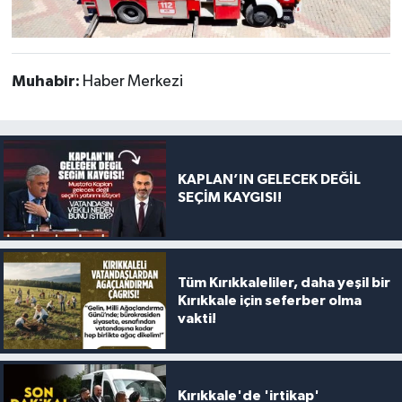
Muhabir:
Haber Merkezi
KAPLAN’IN GELECEK DEĞİL
SEÇİM KAYGISI!
Tüm Kırıkkaleliler, daha yeşil bir
Kırıkkale için seferber olma
vakti!
Kırıkkale'de 'irtikap'