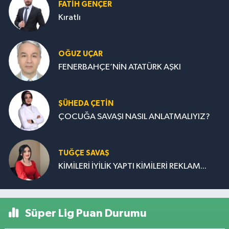
FATIH GENÇER
Kıratlı
OĞUZ UÇAR
FENERBAHÇE’NİN ATATÜRK AŞKI
ŞÜHEDA ÇETİN
ÇOCUĞA SAVAŞI NASIL ANLATMALIYIZ?
TUĞÇE SAVAŞ
KİMİLERİ İYİLİK YAPTI KİMİLERİ REKLAM...
Süper Lig Puan Durumu