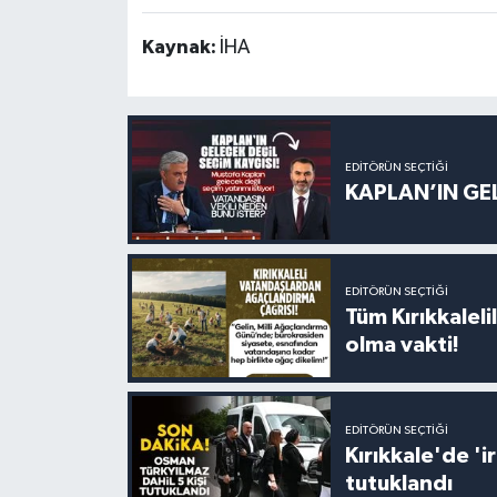
Kaynak:
İHA
EDITÖRÜN SEÇTIĞI
KAPLAN’IN GEL
EDITÖRÜN SEÇTIĞI
Tüm Kırıkkalelil
olma vakti!
EDITÖRÜN SEÇTIĞI
Kırıkkale'de '
tutuklandı