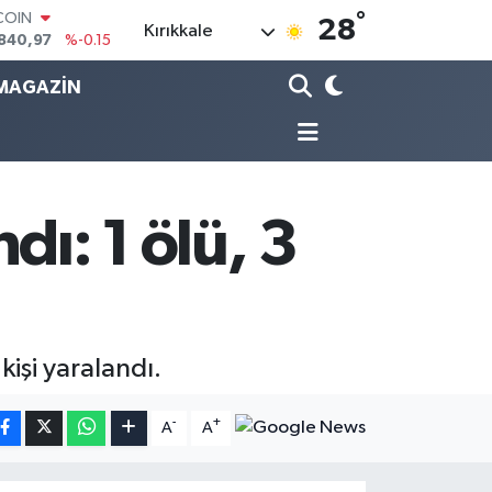
°
840,97
%-0.15
28
Kırıkkale
LAR
7436
%0.18
MAGAZİN
RO
2510
%0.32
RLİN
4811
%0.38
M ALTIN
60.55
%0
dı: 1 ölü, 3
T100
779
%-14
kişi yaralandı.
-
+
A
A