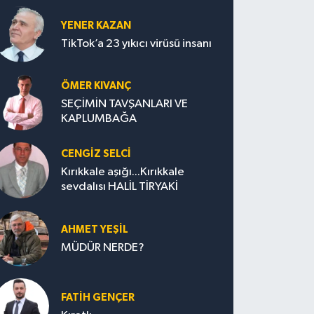
YENER KAZAN
TikTok’a 23 yıkıcı virüsü insanı
ÖMER KIVANÇ
SEÇİMİN TAVŞANLARI VE
KAPLUMBAĞA
CENGİZ SELCİ
Kırıkkale aşığı...Kırıkkale
sevdalısı HALİL TİRYAKİ
AHMET YEŞİL
MÜDÜR NERDE?
FATIH GENÇER