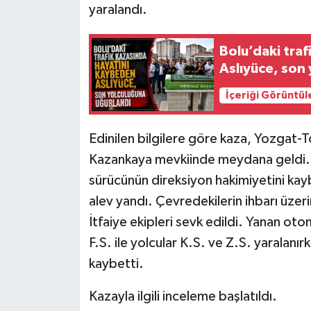
yaralandı.
Bolu’daki tra
Aslıyüce, son
İçeriği Görüntül
Edinilen bilgilere göre kaza, Yozgat-T
Kazankaya mevkiinde meydana geldi. F
sürücünün direksiyon hakimiyetini kay
alev yandı. Çevredekilerin ihbarı üzer
İtfaiye ekipleri sevk edildi. Yanan o
F.S. ile yolcular K.S. ve Z.S. yaralanı
kaybetti.
Kazayla ilgili inceleme başlatıldı.