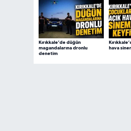
Kırıkkale’de düğün
Kırıkkale’
magandalarına dronlu
hava sine
denetim