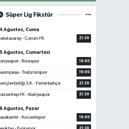
Süper Lig Fikstür
4 Ağustos, Cuma
alatasaray - Çorum FK
21:30
5 Ağustos, Cumartesi
onyaspor - Rizespor
19:00
asımpaşa - Trabzonspor
19:00
ençlerbirliği S.K. - Fenerbahçe
21:30
aziantep FK - Alanyaspor
21:30
6 Ağustos, Pazar
aşakşehir - Kocaelispor
19:00
eşiktaş - Eyüpspor
21:30