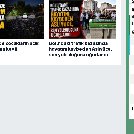
de çocukların açık
Bolu’daki trafik kazasında
ma keyfi
hayatını kaybeden Aslıyüce,
son yolculuğuna uğurlandı
1