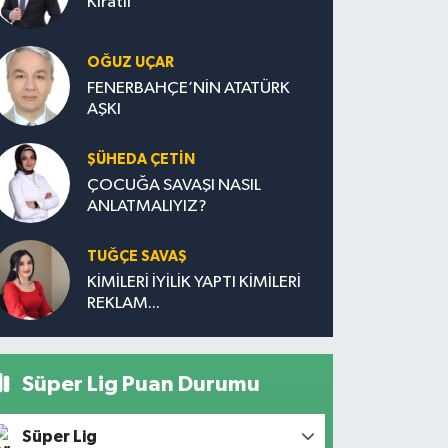
Kıratlı
OĞUZ UÇAR
FENERBAHÇE’NİN ATATÜRK
AŞKI
ŞÜHEDA ÇETİN
ÇOCUĞA SAVAŞI NASIL
ANLATMALIYIZ?
TUĞÇE SAVAŞ
KİMİLERİ İYİLİK YAPTI KİMİLERİ
REKLAM...
Süper Lig Puan Durumu
Süper Lig