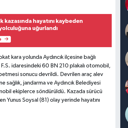
fik kazasında hayatını kaybeden
 yolculuğuna uğurlandı
e
okat kara yolunda Aydıncık ilçesine bağlı
.S. idaresindeki 60 BN 210 plakalı otomobil,
betmesi sonucu devrildi. Devrilen araç alev
ine sağlık, jandarma ve Aydıncık Belediyesi
tomobil ekiplerce söndürüldü. Kazada sürücü
rken Yunus Soysal (81) olay yerinde hayatını