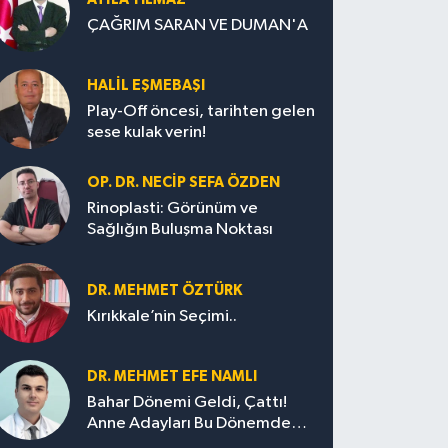
ÇAĞRIM SARAN VE DUMAN'A
HALIL EŞMEBAŞI
Play-Off öncesi, tarihten gelen
sese kulak verin!
OP. DR. NECIP SEFA ÖZDEN
Rinoplasti: Görünüm ve
Sağlığın Buluşma Noktası
DR. MEHMET ÖZTÜRK
Kırıkkale’nin Seçimi..
DR. MEHMET EFE NAMLI
Bahar Dönemi Geldi, Çattı!
Anne Adayları Bu Dönemde
Nelere Dikkat Etmeli?