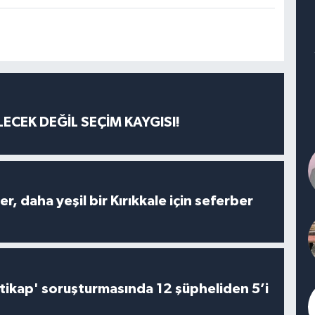
ECEK DEĞİL SEÇİM KAYGISI!
er, daha yeşil bir Kırıkkale için seferber
irtikap' soruşturmasında 12 şüpheliden 5’i