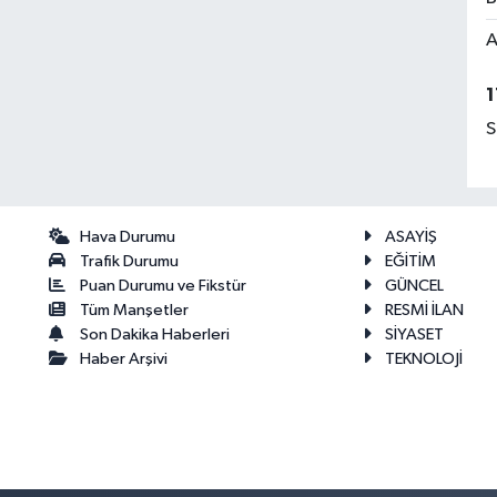
A
1
S
Hava Durumu
ASAYİŞ
Trafik Durumu
EĞİTİM
Puan Durumu ve Fikstür
GÜNCEL
Tüm Manşetler
RESMİ İLAN
Son Dakika Haberleri
SİYASET
Haber Arşivi
TEKNOLOJİ