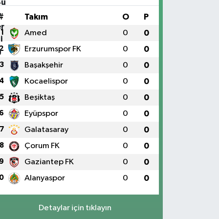
#
Takım
O
P
1
Amed
0
0
2
Erzurumspor FK
0
0
3
Başakşehir
0
0
4
Kocaelispor
0
0
5
Beşiktaş
0
0
6
Eyüpspor
0
0
7
Galatasaray
0
0
8
Çorum FK
0
0
9
Gaziantep FK
0
0
0
Alanyaspor
0
0
Detaylar için tıklayın