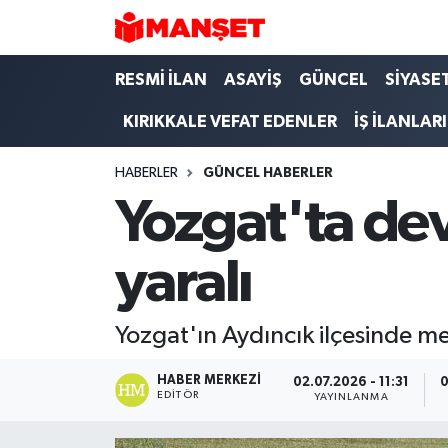
Hava Durumu
RESMİ İLAN
ASAYİŞ
GÜNCEL
SİYASE
KIRIKKALE VEFAT EDENLER
İŞ İLANLARI
Trafik Durumu
HABERLER
GÜNCEL HABERLER
Süper Lig Puan Durumu ve Fikstür
Yozgat'ta dev
Tüm Manşetler
yaralı
Son Dakika Haberleri
Haber Arşivi
Yozgat'ın Aydıncık ilçesinde mey
HABER MERKEZI
02.07.2026 - 11:31
0
EDITÖR
YAYINLANMA