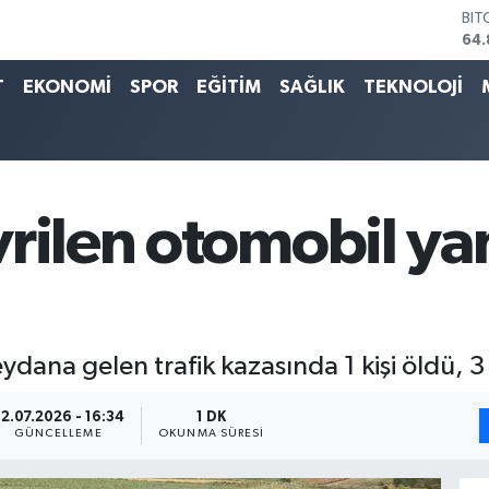
64.
DO
47,
T
EKONOMİ
SPOR
EĞİTİM
SAĞLIK
TEKNOLOJİ
EU
55,
STE
64,
GRA
66
rilen otomobil yan
BİS
13.
dana gelen trafik kazasında 1 kişi öldü, 3 
2.07.2026 - 16:34
1 DK
GÜNCELLEME
OKUNMA SÜRESI