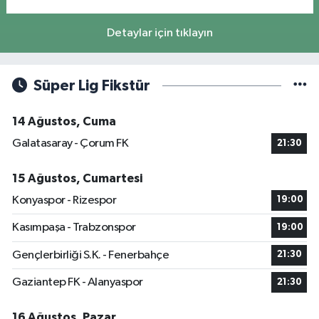
Detaylar için tıklayın
Süper Lig Fikstür
14 Ağustos, Cuma
Galatasaray - Çorum FK
21:30
15 Ağustos, Cumartesi
Konyaspor - Rizespor
19:00
Kasımpaşa - Trabzonspor
19:00
Gençlerbirliği S.K. - Fenerbahçe
21:30
Gaziantep FK - Alanyaspor
21:30
16 Ağustos, Pazar