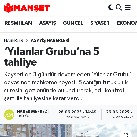
RESMİ İLAN
ASAYİŞ
GÜNCEL
SİYASET
EKONO
Hava Durumu
Trafik Durumu
HABERLER
ASAYİŞ HABERLERİ
‘Yılanlar Grubu’na 5
Süper Lig Puan Durumu ve Fikstür
tahliye
Tüm Manşetler
Kayseri’de 3 gündür devam eden ’Yılanlar Grubu’
davasında mahkeme heyeti; 5 sanığın tutukluluk
Son Dakika Haberleri
süresini göz önünde bulundurarak, adli kontrol
şartı ile tahliyesine karar verdi.
Haber Arşivi
HABER MERKEZI
26.06.2025 - 14:49
26.06.2025 - 1
EDITÖR
YAYINLANMA
GÜNCELLEM