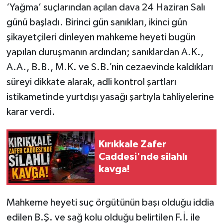
‘Yağma’ suçlarından açılan dava 24 Haziran Salı
günü başladı. Birinci gün sanıkları, ikinci gün
şikayetçileri dinleyen mahkeme heyeti bugün
yapılan duruşmanın ardından; sanıklardan A.K.,
A.A., B.B., M.K. ve S.B.’nin cezaevinde kaldıkları
süreyi dikkate alarak, adli kontrol şartları
istikametinde yurtdışı yasağı şartıyla tahliyelerine
karar verdi.
Kırıkkale Zafer
Caddesi'nde silahlı
kavga!
Mahkeme heyeti suç örgütünün başı olduğu iddia
edilen B.Ş. ve sağ kolu olduğu belirtilen F.İ. ile