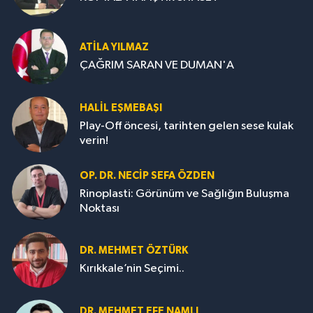
ATILA YILMAZ
ÇAĞRIM SARAN VE DUMAN'A
HALIL EŞMEBAŞI
Play-Off öncesi, tarihten gelen sese kulak
verin!
OP. DR. NECIP SEFA ÖZDEN
Rinoplasti: Görünüm ve Sağlığın Buluşma
Noktası
DR. MEHMET ÖZTÜRK
Kırıkkale’nin Seçimi..
DR. MEHMET EFE NAMLI