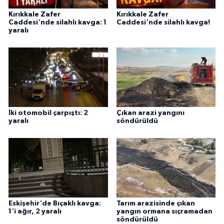
Kırıkkale Zafer
Kırıkkale Zafer
Caddesi'nde silahlı kavga: 1
Caddesi'nde silahlı kavga!
yaralı
İki otomobil çarpıştı: 2
Çıkan arazi yangını
yaralı
söndürüldü
Eskişehir'de Bıçaklı kavga:
Tarım arazisinde çıkan
1'i ağır, 2 yaralı
yangın ormana sıçramadan
söndürüldü