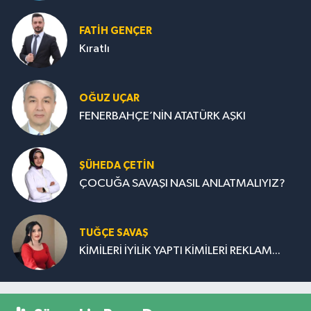
FATIH GENÇER
Kıratlı
OĞUZ UÇAR
FENERBAHÇE’NİN ATATÜRK AŞKI
ŞÜHEDA ÇETİN
ÇOCUĞA SAVAŞI NASIL ANLATMALIYIZ?
TUĞÇE SAVAŞ
KİMİLERİ İYİLİK YAPTI KİMİLERİ REKLAM...