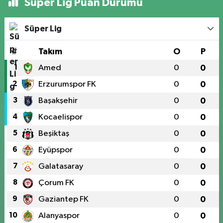
Süper Lig Puan Durumu
Süper Lig
#
Takım
O
P
1
Amed
0
0
2
Erzurumspor FK
0
0
3
Başakşehir
0
0
4
Kocaelispor
0
0
5
Beşiktaş
0
0
6
Eyüpspor
0
0
7
Galatasaray
0
0
8
Çorum FK
0
0
9
Gaziantep FK
0
0
10
Alanyaspor
0
0