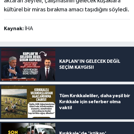
aktaran Seyfeli, çalışmasının gelecek kuşaklara
kültürel bir miras bırakma amacı taşıdığını söyledi.
Kaynak:
İHA
KAPLAN’IN GELECEK DEĞİL
SEÇİM KAYGISI!
Tüm Kırıkkaleliler, daha yeşil bir
Kırıkkale için seferber olma
vakti!
Kırıkkale'de 'irtikap'