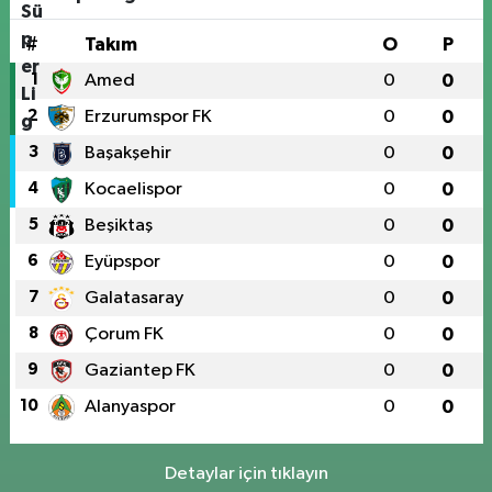
#
Takım
O
P
1
Amed
0
0
2
Erzurumspor FK
0
0
3
Başakşehir
0
0
4
Kocaelispor
0
0
5
Beşiktaş
0
0
6
Eyüpspor
0
0
7
Galatasaray
0
0
8
Çorum FK
0
0
9
Gaziantep FK
0
0
10
Alanyaspor
0
0
Detaylar için tıklayın