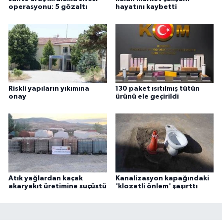
operasyonu: 5 gözaltı
hayatını kaybetti
Riskli yapıların yıkımına
130 paket ısıtılmış tütün
onay
ürünü ele geçirildi
Atık yağlardan kaçak
Kanalizasyon kapağındaki
akaryakıt üretimine suçüstü
'klozetli önlem' şaşırttı