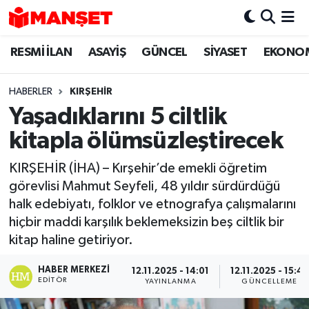
RESMİ İLAN
ASAYİŞ
GÜNCEL
SİYASET
EKONO
Hava Durumu
Trafik Durumu
HABERLER
KIRŞEHIR
Yaşadıklarını 5 ciltlik
Süper Lig Puan Durumu ve Fikstür
kitapla ölümsüzleştirecek
Tüm Manşetler
KIRŞEHİR (İHA) – Kırşehir’de emekli öğretim
görevlisi Mahmut Seyfeli, 48 yıldır sürdürdüğü
Son Dakika Haberleri
halk edebiyatı, folklor ve etnografya çalışmalarını
hiçbir maddi karşılık beklemeksizin beş ciltlik bir
Haber Arşivi
kitap haline getiriyor.
HABER MERKEZI
12.11.2025 - 14:01
12.11.2025 - 15:43
EDITÖR
YAYINLANMA
GÜNCELLEME