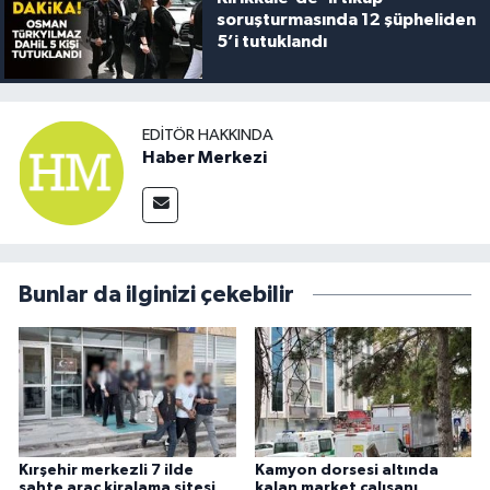
soruşturmasında 12 şüpheliden
5’i tutuklandı
EDITÖR HAKKINDA
Haber Merkezi
Bunlar da ilginizi çekebilir
Kırşehir merkezli 7 ilde
Kamyon dorsesi altında
sahte araç kiralama sitesi
kalan market çalışanı