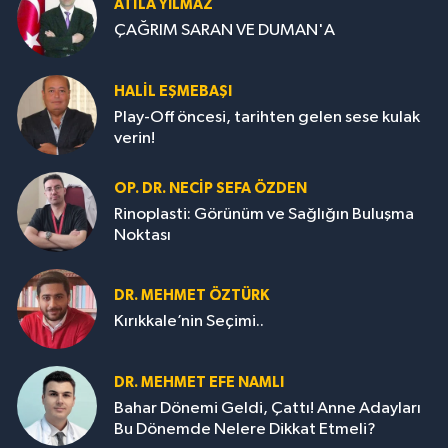
ATILA YILMAZ
ÇAĞRIM SARAN VE DUMAN'A
HALIL EŞMEBAŞI
Play-Off öncesi, tarihten gelen sese kulak
verin!
OP. DR. NECIP SEFA ÖZDEN
Rinoplasti: Görünüm ve Sağlığın Buluşma
Noktası
DR. MEHMET ÖZTÜRK
Kırıkkale’nin Seçimi..
DR. MEHMET EFE NAMLI
Bahar Dönemi Geldi, Çattı! Anne Adayları
Bu Dönemde Nelere Dikkat Etmeli?