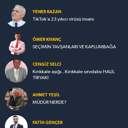
YENER KAZAN
TikTok’a 23 yıkıcı virüsü insanı
ÖMER KIVANÇ
SEÇİMİN TAVŞANLARI VE KAPLUMBAĞA
CENGİZ SELCİ
Kırıkkale aşığı...Kırıkkale sevdalısı HALİL
TİRYAKİ
AHMET YEŞİL
MÜDÜR NERDE?
FATIH GENÇER