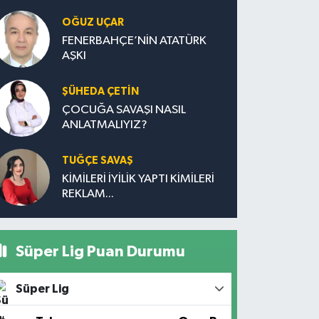
OĞUZ UÇAR
FENERBAHÇE’NİN ATATÜRK
AŞKI
ŞÜHEDA ÇETİN
ÇOCUĞA SAVAŞI NASIL
ANLATMALIYIZ?
TUĞÇE SAVAŞ
KİMİLERİ İYİLİK YAPTI KİMİLERİ
REKLAM...
Süper Lig Puan Durumu
Süper Lig