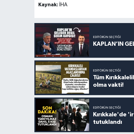
Kaynak:
İHA
EDITÖRÜN SEÇTIĞI
KAPLAN’IN GEL
EDITÖRÜN SEÇTIĞI
Tüm Kırıkkalelil
olma vakti!
EDITÖRÜN SEÇTIĞI
Kırıkkale'de '
tutuklandı