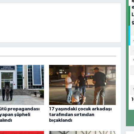
1
ütü propagandası
17 yaşındaki çocuk arkadaşı
 yapan şüpheli
tarafından sırtından
alındı
bıçaklandı