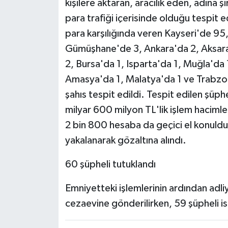
kişilere aktaran, aracılık eden, adına ş
para trafiği içerisinde olduğu tespit e
para karşılığında veren Kayseri'de 95
Gümüşhane'de 3, Ankara'da 2, Aksara
2, Bursa'da 1, Isparta'da 1, Muğla'da 
Amasya'da 1, Malatya'da 1 ve Trabzon'
şahıs tespit edildi. Tespit edilen şüph
milyar 600 milyon TL'lik işlem haciml
2 bin 800 hesaba da geçici el konuld
yakalanarak gözaltına alındı.
60 şüpheli tutuklandı
Emniyetteki işlemlerinin ardından adli
cezaevine gönderilirken, 59 şüpheli ise