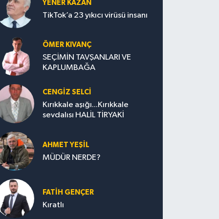
YENER KAZAN
TikTok’a 23 yıkıcı virüsü insanı
ÖMER KIVANÇ
SEÇİMİN TAVŞANLARI VE
KAPLUMBAĞA
CENGİZ SELCİ
Kırıkkale aşığı...Kırıkkale
sevdalısı HALİL TİRYAKİ
AHMET YEŞİL
MÜDÜR NERDE?
FATIH GENÇER
Kıratlı