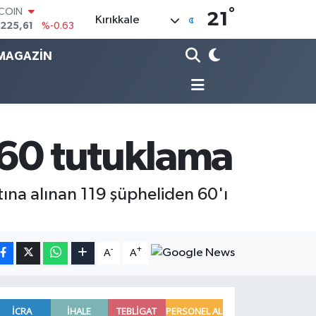
°
LAR
21
Kırıkkale
,6704
%0
RO
,0406
%-0.08
MAGAZİN
ERLİN
,2143
%0
AM ALTIN
10.40
%0.45
ST100
.799
%70
 60 tutuklama
TCOIN
.225,61
%-0.63
ına alınan 119 şüpheliden 60'ı
-
+
A
A