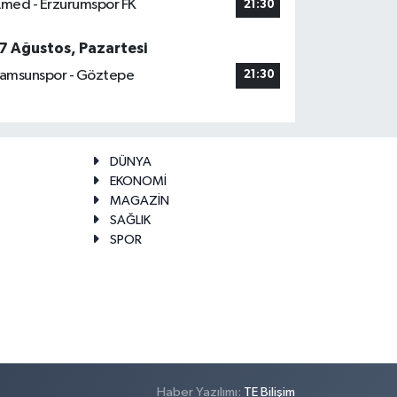
med - Erzurumspor FK
21:30
7 Ağustos, Pazartesi
amsunspor - Göztepe
21:30
DÜNYA
EKONOMİ
MAGAZİN
SAĞLIK
SPOR
Haber Yazılımı:
TE Bilişim