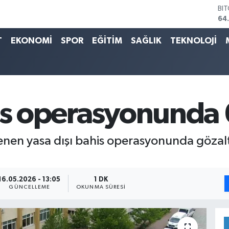
DO
47
EU
55
T
EKONOMİ
SPOR
EĞİTİM
SAĞLIK
TEKNOLOJİ
ST
64
GR
65
Bİ
13
his operasyonunda
BI
64
lenen yasa dışı bahis operasyonunda gözalt
16.05.2026 - 13:05
1 DK
GÜNCELLEME
OKUNMA SÜRESI