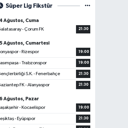
Süper Lig Fikstür
4 Ağustos, Cuma
alatasaray - Çorum FK
21:30
5 Ağustos, Cumartesi
onyaspor - Rizespor
19:00
asımpaşa - Trabzonspor
19:00
ençlerbirliği S.K. - Fenerbahçe
21:30
aziantep FK - Alanyaspor
21:30
6 Ağustos, Pazar
aşakşehir - Kocaelispor
19:00
eşiktaş - Eyüpspor
21:30