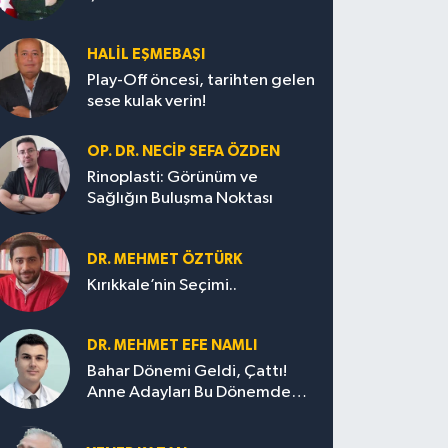
HALIL EŞMEBAŞI
Play-Off öncesi, tarihten gelen
sese kulak verin!
OP. DR. NECIP SEFA ÖZDEN
Rinoplasti: Görünüm ve
Sağlığın Buluşma Noktası
DR. MEHMET ÖZTÜRK
Kırıkkale’nin Seçimi..
DR. MEHMET EFE NAMLI
Bahar Dönemi Geldi, Çattı!
Anne Adayları Bu Dönemde
Nelere Dikkat Etmeli?