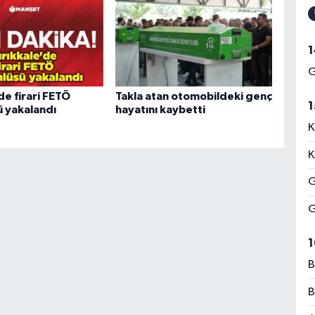
1
G
de firari FETÖ
Takla atan otomobildeki genç
1
 yakalandı
hayatını kaybetti
K
K
G
G
1
B
B