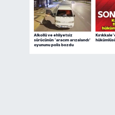
Alkollü ve ehliyetsiz
Kırıkkale'
sürücünün 'aracım arızalandı'
hükümlüsü
oyununu polis bozdu