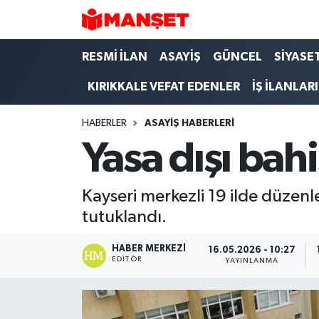
Hava Durumu
RESMİ İLAN
ASAYİŞ
GÜNCEL
SİYASE
KIRIKKALE VEFAT EDENLER
İŞ İLANLARI
Trafik Durumu
HABERLER
ASAYİŞ HABERLERİ
Süper Lig Puan Durumu ve Fikstür
Yasa dışı ba
Tüm Manşetler
Kayseri merkezli 19 ilde düzen
Son Dakika Haberleri
tutuklandı.
Haber Arşivi
HABER MERKEZI
16.05.2026 - 10:27
EDITÖR
YAYINLANMA