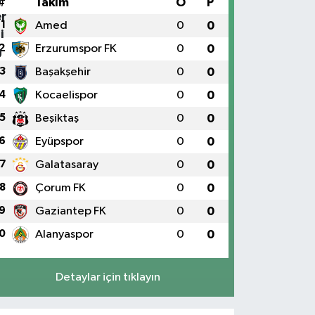
#
Takım
O
P
1
Amed
0
0
2
Erzurumspor FK
0
0
3
Başakşehir
0
0
4
Kocaelispor
0
0
5
Beşiktaş
0
0
6
Eyüpspor
0
0
7
Galatasaray
0
0
8
Çorum FK
0
0
9
Gaziantep FK
0
0
0
Alanyaspor
0
0
Detaylar için tıklayın