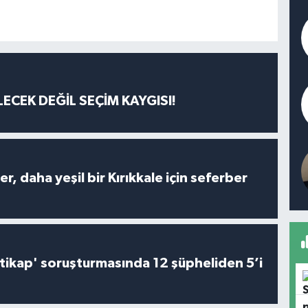
ECEK DEĞİL SEÇİM KAYGISI!
er, daha yeşil bir Kırıkkale için seferber
irtikap' soruşturmasında 12 şüpheliden 5’i