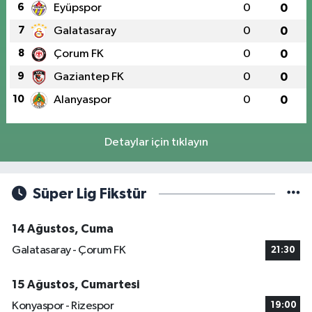
6
Eyüpspor
0
0
7
Galatasaray
0
0
8
Çorum FK
0
0
9
Gaziantep FK
0
0
10
Alanyaspor
0
0
Detaylar için tıklayın
Süper Lig Fikstür
14 Ağustos, Cuma
Galatasaray - Çorum FK
21:30
15 Ağustos, Cumartesi
Konyaspor - Rizespor
19:00