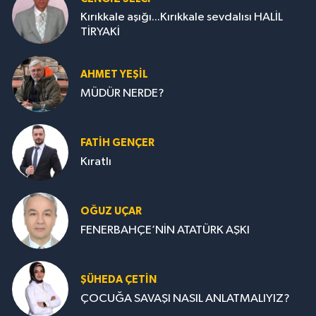
Kırıkkale aşığı...Kırıkkale sevdalısı HALİL
TİRYAKİ
AHMET YEŞİL
MÜDÜR NERDE?
FATIH GENÇER
Kıratlı
OĞUZ UÇAR
FENERBAHÇE’NİN ATATÜRK AŞKI
ŞÜHEDA ÇETİN
ÇOCUĞA SAVAŞI NASIL ANLATMALIYIZ?