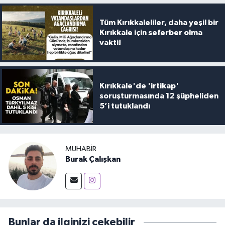
Tüm Kırıkkaleliler, daha yeşil bir
Kırıkkale için seferber olma
vakti!
Kırıkkale'de 'irtikap'
soruşturmasında 12 şüpheliden
5’i tutuklandı
MUHABIR
Burak Çalışkan
Bunlar da ilginizi çekebilir