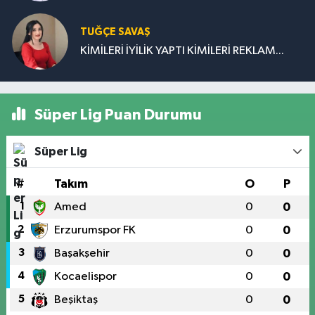
TUĞÇE SAVAŞ
KİMİLERİ İYİLİK YAPTI KİMİLERİ REKLAM...
Süper Lig Puan Durumu
Süper Lig
#
Takım
O
P
1
Amed
0
0
2
Erzurumspor FK
0
0
3
Başakşehir
0
0
4
Kocaelispor
0
0
5
Beşiktaş
0
0