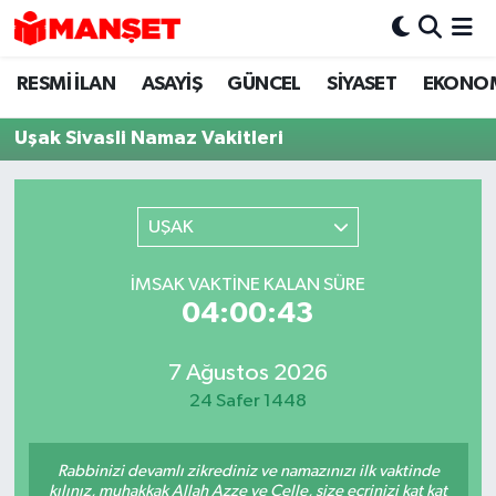
RESMİ İLAN
ASAYİŞ
GÜNCEL
SİYASET
EKONO
Hava Durumu
Uşak Sivasli Namaz Vakitleri
Trafik Durumu
Süper Lig Puan Durumu ve Fikstür
UŞAK
Tüm Manşetler
İMSAK VAKTINE KALAN SÜRE
04:00:43
Son Dakika Haberleri
Haber Arşivi
7 Ağustos 2026
24 Safer 1448
Rabbinizi devamlı zikrediniz ve namazınızı ilk vaktinde
kılınız, muhakkak Allah Azze ve Celle, size ecrinizi kat kat