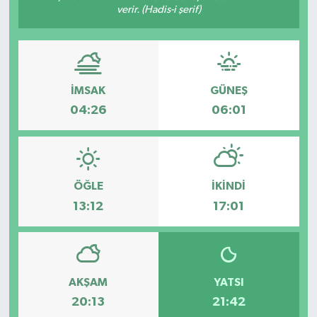
verir. (Hadis-i şerif)
İMSAK
GÜNEŞ
04:26
06:01
ÖĞLE
İKINDI
13:12
17:01
AKŞAM
YATSI
20:13
21:42