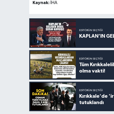
Kaynak:
İHA
EDITÖRÜN SEÇTIĞI
KAPLAN’IN GEL
EDITÖRÜN SEÇTIĞI
Tüm Kırıkkalelil
olma vakti!
EDITÖRÜN SEÇTIĞI
Kırıkkale'de '
tutuklandı