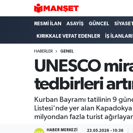
Hava Durumu
RESMİ İLAN
ASAYİŞ
GÜNCEL
SİYASE
KIRIKKALE VEFAT EDENLER
İŞ İLANLARI
Trafik Durumu
HABERLER
GENEL
Süper Lig Puan Durumu ve Fikstür
UNESCO mira
Tüm Manşetler
tedbirleri artı
Son Dakika Haberleri
Haber Arşivi
Kurban Bayramı tatilinin 9 gün
Listesi'nde yer alan Kapadokya'd
milyondan fazla turist ağırla
HABER MERKEZI
23.05.2026 - 10:36