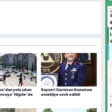
sa'dan yola çıkan
Kayseri Garnizon Komutanı
 konvoyu' Niğde'de
emekliye sevk edildi
1