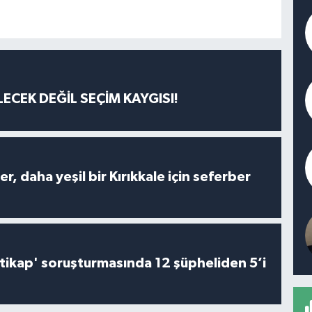
ECEK DEĞİL SEÇİM KAYGISI!
er, daha yeşil bir Kırıkkale için seferber
irtikap' soruşturmasında 12 şüpheliden 5’i