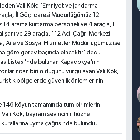
ydeden Vali Kök; 'Emniyet ve jandarma
araçla, İl Göç İdaresi Müdürlüğümüz 12
 14 arama kurtarma personeli ve 4 araçla, İl
ışanı ve 29 araçla, 112 Acil Çağrı Merkezi
a, Aile ve Sosyal Hizmetler Müdürlüğümüz ise
na göre görev başında olacaktır' dedi.
s Listesi'nde bulunan Kapadokya'nın
onlarından biri olduğunu vurgulayan Vali Kök,
ristik bölgelerde güvenlik önlemlerinin
e ve 146 köyün tamamında tüm birimlerin
 Vali Kök, bayram sevincinin hüzne
 kurallarına uyma çağrısında bulundu.