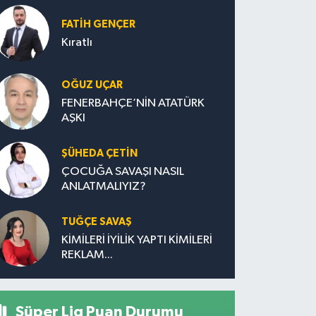
FATIH GENÇER
Kıratlı
OĞUZ UÇAR
FENERBAHÇE’NİN ATATÜRK
AŞKI
ŞÜHEDA ÇETİN
ÇOCUĞA SAVAŞI NASIL
ANLATMALIYIZ?
TUĞÇE SAVAŞ
KİMİLERİ İYİLİK YAPTI KİMİLERİ
REKLAM...
Süper Lig Puan Durumu