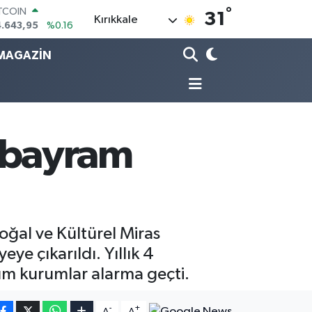
ITCOIN
°
31
Kırıkkale
4.643,95
%0.16
OLAR
7,6006
%0.06
MAGAZİN
URO
5,0250
%0.02
ERLİN
4,2398
%0.2
RAM ALTIN
13.94
%0.32
 bayram
ST100
.799
%70
oğal ve Kültürel Miras
ye çıkarıldı. Yıllık 4
üm kurumlar alarma geçti.
-
+
A
A