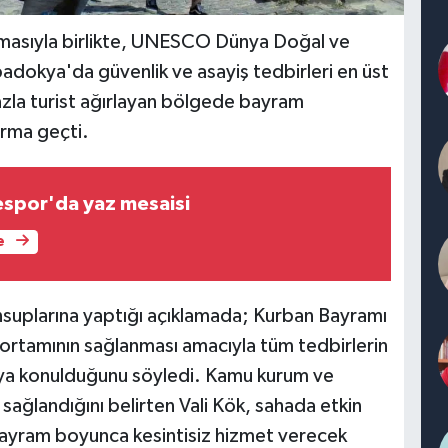
ılmasıyla birlikte, UNESCO Dünya Doğal ve
padokya'da güvenlik ve asayiş tedbirleri en üst
fazla turist ağırlayan bölgede bayram
rma geçti.
espor'da yaz mesaisi
e
nsuplarına yaptığı açıklamada; Kurban Bayramı
 ortamının sağlanması amacıyla tüm tedbirlerin
aya konulduğunu söyledi. Kamu kurum ve
sağlandığını belirten Vali Kök, sahada etkin
. Bayram boyunca kesintisiz hizmet verecek