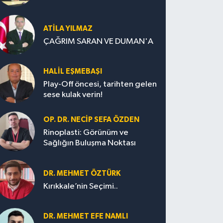
ATILA YILMAZ
ÇAĞRIM SARAN VE DUMAN'A
HALIL EŞMEBAŞI
Play-Off öncesi, tarihten gelen
sese kulak verin!
OP. DR. NECIP SEFA ÖZDEN
Rinoplasti: Görünüm ve
Sağlığın Buluşma Noktası
DR. MEHMET ÖZTÜRK
Kırıkkale’nin Seçimi..
DR. MEHMET EFE NAMLI