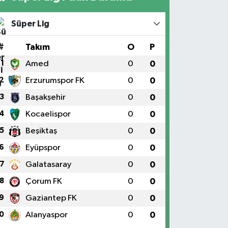
Süper Lig
#
Takım
O
P
1
Amed
0
0
2
Erzurumspor FK
0
0
3
Başakşehir
0
0
4
Kocaelispor
0
0
5
Beşiktaş
0
0
6
Eyüpspor
0
0
7
Galatasaray
0
0
8
Çorum FK
0
0
9
Gaziantep FK
0
0
0
Alanyaspor
0
0