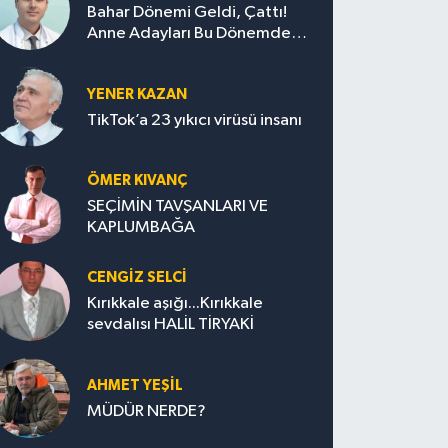
Bahar Dönemi Geldi, Çattı!
Anne Adayları Bu Dönemde
Nelere Dikkat Etmeli?
YENER KAZAN
TikTok’a 23 yıkıcı virüsü insanı
ÖMER KIVANÇ
SEÇİMİN TAVŞANLARI VE
KAPLUMBAĞA
CENGİZ SELCİ
Kırıkkale aşığı...Kırıkkale
sevdalısı HALİL TİRYAKİ
AHMET YEŞİL
MÜDÜR NERDE?