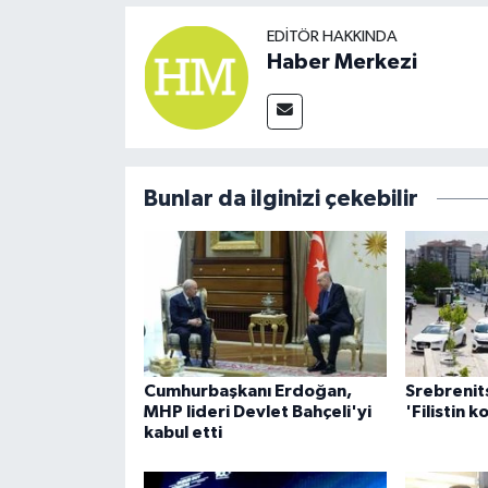
EDITÖR HAKKINDA
Haber Merkezi
Bunlar da ilginizi çekebilir
Cumhurbaşkanı Erdoğan,
Srebrenit
MHP lideri Devlet Bahçeli'yi
'Filistin
kabul etti