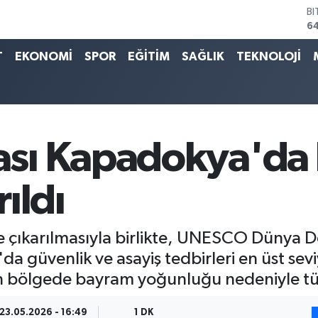
B
6
D
4
T
EKONOMİ
SPOR
EĞİTİM
SAĞLIK
TEKNOLOJİ
E
5
ST
6
G
65
sı Kapadokya'da
Bİ
13
rıldı
e çıkarılmasıyla birlikte, UNESCO Dünya D
a güvenlik ve asayiş tedbirleri en üst seviye
yan bölgede bayram yoğunluğu nedeniyle t
23.05.2026 - 16:49
1 DK