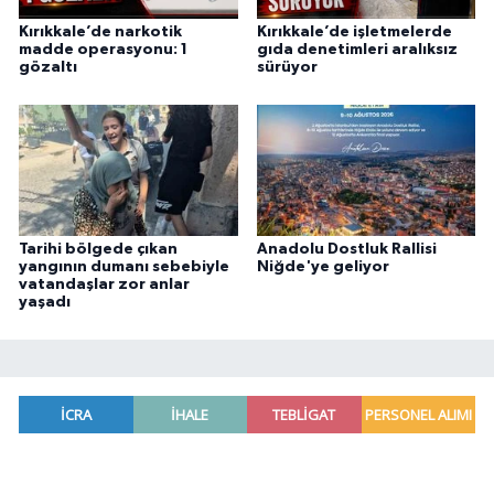
Kırıkkale’de narkotik
Kırıkkale’de işletmelerde
madde operasyonu: 1
gıda denetimleri aralıksız
gözaltı
sürüyor
Tarihi bölgede çıkan
Anadolu Dostluk Rallisi
yangının dumanı sebebiyle
Niğde'ye geliyor
vatandaşlar zor anlar
yaşadı