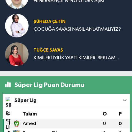
FENERBAHÇE’NİN ATATÜRK AŞKI
ŞÜHEDA ÇETİN
ÇOCUĞA SAVAŞI NASIL ANLATMALIYIZ?
TUĞÇE SAVAŞ
KİMİLERİ İYİLİK YAPTI KİMİLERİ REKLAM...
Süper Lig Puan Durumu
Süper Lig
#
Takım
O
P
1
Amed
0
0