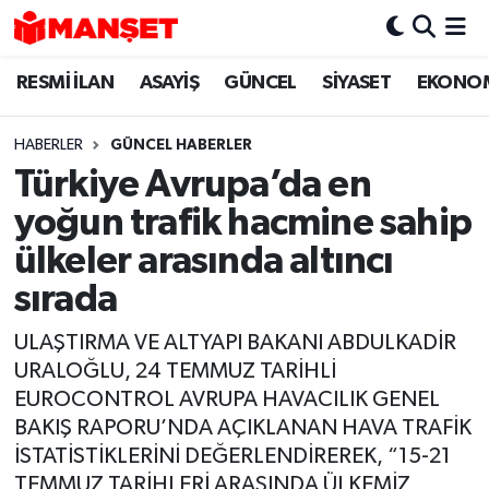
RESMİ İLAN
ASAYİŞ
GÜNCEL
SİYASET
EKONO
Hava Durumu
Trafik Durumu
HABERLER
GÜNCEL HABERLER
Türkiye Avrupa’da en
Süper Lig Puan Durumu ve Fikstür
yoğun trafik hacmine sahip
Tüm Manşetler
ülkeler arasında altıncı
sırada
Son Dakika Haberleri
ULAŞTIRMA VE ALTYAPI BAKANI ABDULKADİR
Haber Arşivi
URALOĞLU, 24 TEMMUZ TARİHLİ
EUROCONTROL AVRUPA HAVACILIK GENEL
BAKIŞ RAPORU’NDA AÇIKLANAN HAVA TRAFİK
İSTATİSTİKLERİNİ DEĞERLENDİREREK, “15-21
TEMMUZ TARİHLERİ ARASINDA ÜLKEMİZ