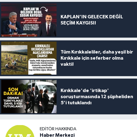
KAPLAN’IN GELECEK DEĞİL
SEÇİM KAYGISI!
Tüm Kırıkkaleliler, daha yeşil bir
Kırıkkale için seferber olma
vakti!
Kırıkkale'de 'irtikap'
soruşturmasında 12 şüpheliden
5’i tutuklandı
EDITÖR HAKKINDA
Haber Merkezi