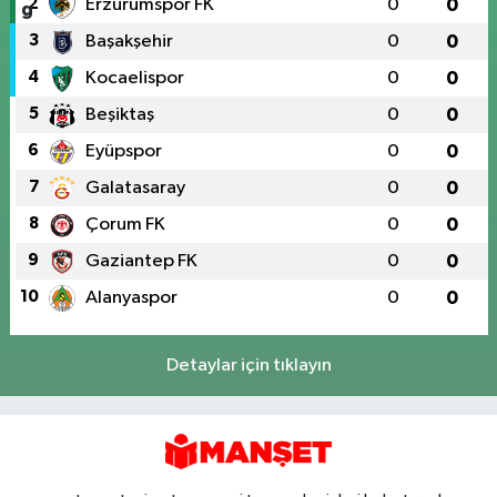
2
Erzurumspor FK
0
0
3
Başakşehir
0
0
4
Kocaelispor
0
0
5
Beşiktaş
0
0
6
Eyüpspor
0
0
7
Galatasaray
0
0
8
Çorum FK
0
0
9
Gaziantep FK
0
0
10
Alanyaspor
0
0
Detaylar için tıklayın