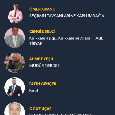
ÖMER KIVANÇ
SEÇİMİN TAVŞANLARI VE KAPLUMBAĞA
CENGİZ SELCİ
Kırıkkale aşığı...Kırıkkale sevdalısı HALİL
TİRYAKİ
AHMET YEŞİL
MÜDÜR NERDE?
FATIH GENÇER
Kıratlı
OĞUZ UÇAR