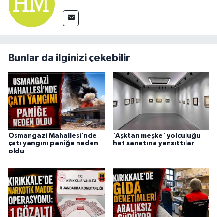
Bunlar da ilginizi çekebilir
Osmangazi Mahallesi’nde
'Aşktan meşke' yolculuğu
çatı yangını paniğe neden
hat sanatına yansıttılar
oldu