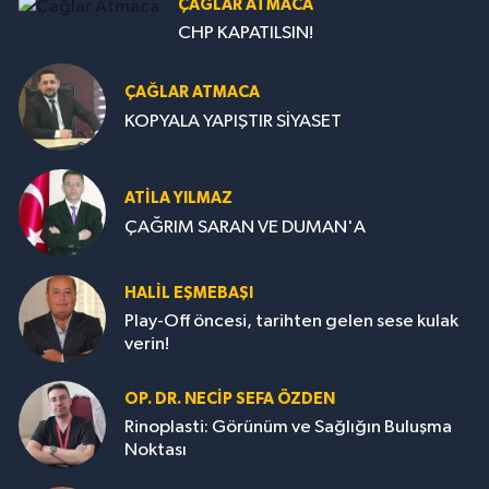
ÇAĞLAR ATMACA
CHP KAPATILSIN!
ÇAĞLAR ATMACA
KOPYALA YAPIŞTIR SİYASET
ATILA YILMAZ
ÇAĞRIM SARAN VE DUMAN'A
HALIL EŞMEBAŞI
Play-Off öncesi, tarihten gelen sese kulak
verin!
OP. DR. NECIP SEFA ÖZDEN
Rinoplasti: Görünüm ve Sağlığın Buluşma
Noktası