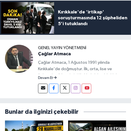
Kırıkkale'de 'irtikap'
soruşturmasında 12 şüpheliden
5’i tutuklandı
GENEL YAYIN YÖNETMENI
Çağlar Atmaca
Çağlar Atmaca, 1 Ağustos 1991 yılında
Kırıkkale'de doğmuştur. İlk, orta, lise ve
üniversite öğrenimini Kırıkkale'de aldı. Halen
Devam Et
Kırıkkale Üniversitesi İktisadi ve İdari Bilimler
Fakültesi, Siyaset Bilimi ve Kamu Yönetimi
öğrencisi olan Çağlar Atmaca, 2016 yılından
bu yana Manşet Gazetesi Genel Yayın
Yönetmenliği yapmaktadır.
Bunlar da ilginizi çekebilir