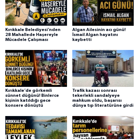
Kırıkkale Belediyesi’nden
Algan Ailesinin acı günü!
28 Mahallede Haşereyle
İsmail Algan hayatını
Mücadele Çalışması
kaybetti
Kırıkkale’de görkemli
Trafik kazası sonrası
sünnet düğünü! Binlerce
tekerlekli sandalyeye
kişinin katıldığı gece
mahkum oldu, başarısı
konsere dönüştü
dünya tıp literatürüne girdi