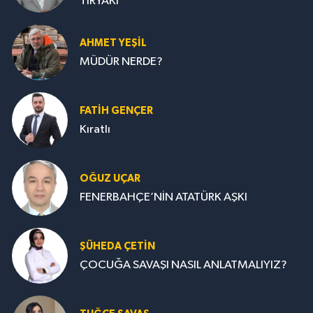
TİRYAKİ
AHMET YEŞİL
MÜDÜR NERDE?
FATIH GENÇER
Kıratlı
OĞUZ UÇAR
FENERBAHÇE’NİN ATATÜRK AŞKI
ŞÜHEDA ÇETİN
ÇOCUĞA SAVAŞI NASIL ANLATMALIYIZ?