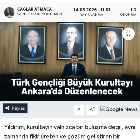
ÇAĞLAR ATMACA
14.05.2026 - 11:01
1 DK
GENEL YAYIN YÖNETMENI
YAYINLANMA
OKUNMA S
Paylaş
-
+
A
A
Yıldırım, kurultayın yalnızca bir buluşma değil, aynı
zamanda fikir üreten ve çözüm geliştiren bir