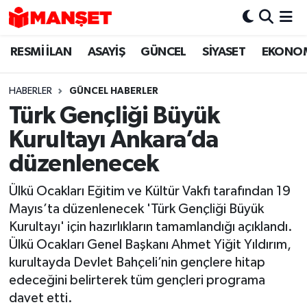
RESMİ İLAN
ASAYİŞ
GÜNCEL
SİYASET
EKONO
Hava Durumu
Trafik Durumu
HABERLER
GÜNCEL HABERLER
Türk Gençliği Büyük
Süper Lig Puan Durumu ve Fikstür
Kurultayı Ankara’da
Tüm Manşetler
düzenlenecek
Ülkü Ocakları Eğitim ve Kültür Vakfı tarafından 19
Son Dakika Haberleri
Mayıs’ta düzenlenecek 'Türk Gençliği Büyük
Kurultayı' için hazırlıkların tamamlandığı açıklandı.
Haber Arşivi
Ülkü Ocakları Genel Başkanı Ahmet Yiğit Yıldırım,
kurultayda Devlet Bahçeli’nin gençlere hitap
edeceğini belirterek tüm gençleri programa
davet etti.