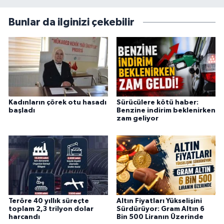
Bunlar da ilginizi çekebilir
Kadınların çörek otu hasadı
Sürücülere kötü haber:
başladı
Benzine indirim beklenirken
zam geliyor
Teröre 40 yıllık süreçte
Altın Fiyatları Yükselişini
toplam 2,3 trilyon dolar
Sürdürüyor: Gram Altın 6
harcandı
Bin 500 Liranın Üzerinde