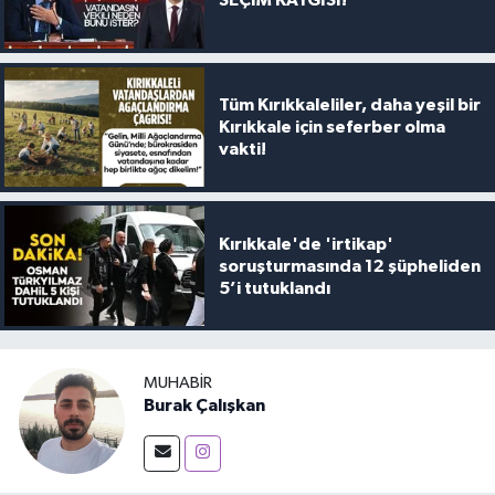
Tüm Kırıkkaleliler, daha yeşil bir
Kırıkkale için seferber olma
vakti!
Kırıkkale'de 'irtikap'
soruşturmasında 12 şüpheliden
5’i tutuklandı
MUHABIR
Burak Çalışkan