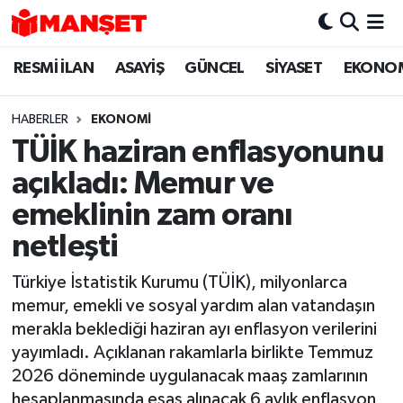
RESMİ İLAN
ASAYİŞ
GÜNCEL
SİYASET
EKONO
Hava Durumu
Trafik Durumu
HABERLER
EKONOMİ
TÜİK haziran enflasyonunu
Süper Lig Puan Durumu ve Fikstür
açıkladı: Memur ve
Tüm Manşetler
emeklinin zam oranı
netleşti
Son Dakika Haberleri
Türkiye İstatistik Kurumu (TÜİK), milyonlarca
Haber Arşivi
memur, emekli ve sosyal yardım alan vatandaşın
merakla beklediği haziran ayı enflasyon verilerini
yayımladı. Açıklanan rakamlarla birlikte Temmuz
2026 döneminde uygulanacak maaş zamlarının
hesaplanmasında esas alınacak 6 aylık enflasyon