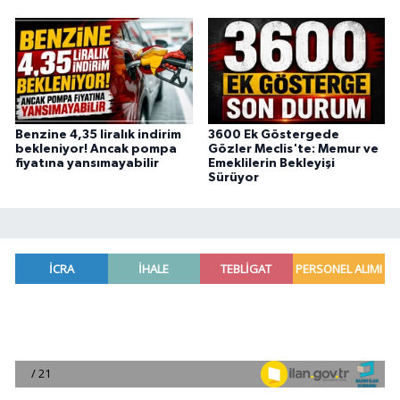
Benzine 4,35 liralık indirim
3600 Ek Göstergede
bekleniyor! Ancak pompa
Gözler Meclis'te: Memur ve
fiyatına yansımayabilir
Emeklilerin Bekleyişi
Sürüyor