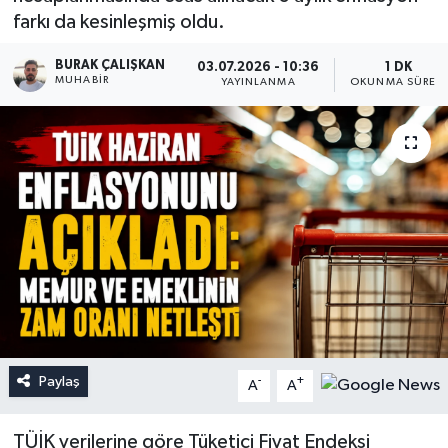
farkı da kesinleşmiş oldu.
BURAK ÇALIŞKAN
03.07.2026 - 10:36
1 DK
MUHABIR
YAYINLANMA
OKUNMA SÜRESI
Paylaş
-
+
A
A
TÜİK verilerine göre Tüketici Fiyat Endeksi