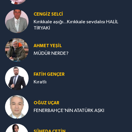
CENGİZ SELCİ
Kırıkkale aşığı...Kırıkkale sevdalısı HALİL
TİRYAKİ
AHMET YEŞİL
MÜDÜR NERDE?
FATIH GENÇER
Kıratlı
OĞUZ UÇAR
FENERBAHÇE’NİN ATATÜRK AŞKI
ŞÜHEDA ÇETİN