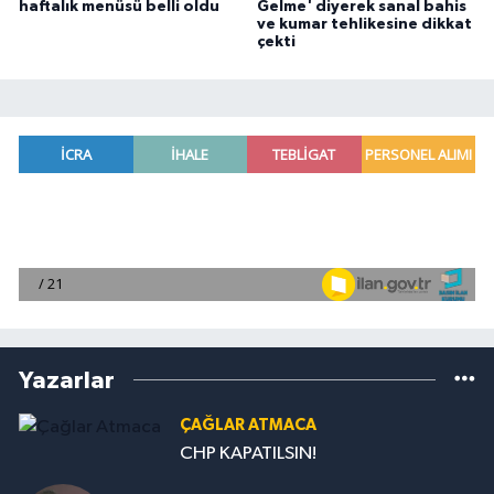
haftalık menüsü belli oldu
Gelme' diyerek sanal bahis
ve kumar tehlikesine dikkat
çekti
Yazarlar
ÇAĞLAR ATMACA
CHP KAPATILSIN!