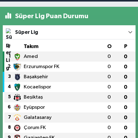
Süper Lig Puan Durumu
Süper Lig
#
Takım
O
P
1
Amed
0
0
2
Erzurumspor FK
0
0
3
Başakşehir
0
0
4
Kocaelispor
0
0
5
Beşiktaş
0
0
6
Eyüpspor
0
0
7
Galatasaray
0
0
8
Çorum FK
0
0
9
Gaziantep FK
0
0