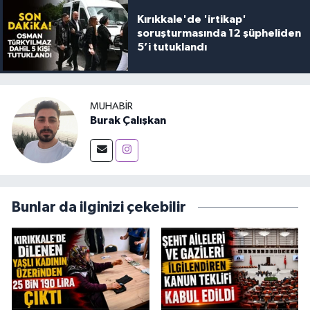
Kırıkkale'de 'irtikap'
soruşturmasında 12 şüpheliden
5’i tutuklandı
MUHABIR
Burak Çalışkan
Bunlar da ilginizi çekebilir