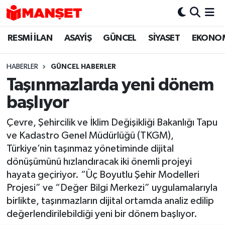
RESMİ İLAN
ASAYİŞ
GÜNCEL
SİYASET
EKONO
Hava Durumu
Trafik Durumu
HABERLER
GÜNCEL HABERLER
Taşınmazlarda yeni dönem
Süper Lig Puan Durumu ve Fikstür
başlıyor
Tüm Manşetler
Çevre, Şehircilik ve İklim Değişikliği Bakanlığı Tapu
ve Kadastro Genel Müdürlüğü (TKGM),
Son Dakika Haberleri
Türkiye’nin taşınmaz yönetiminde dijital
dönüşümünü hızlandıracak iki önemli projeyi
Haber Arşivi
hayata geçiriyor. “Üç Boyutlu Şehir Modelleri
Projesi” ve “Değer Bilgi Merkezi” uygulamalarıyla
birlikte, taşınmazların dijital ortamda analiz edilip
değerlendirilebildiği yeni bir dönem başlıyor.