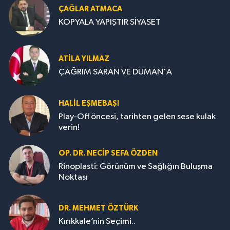
ÇAĞLAR ATMACA
KOPYALA YAPIŞTIR SİYASET
ATILA YILMAZ
ÇAĞRIM SARAN VE DUMAN'A
HALIL EŞMEBAŞI
Play-Off öncesi, tarihten gelen sese kulak
verin!
OP. DR. NECIP SEFA ÖZDEN
Rinoplasti: Görünüm ve Sağlığın Buluşma
Noktası
DR. MEHMET ÖZTÜRK
Kırıkkale’nin Seçimi..