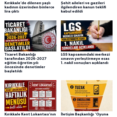
Kırıkkale’de dilenen yaşlı
Şehit aileleri ve gazileri
kadının üzerinden binlerce
ilgilendiren kanun teklifi
lira çıktı
kabul edildi
Ticaret Bakanlığı
LGS kapsamındaki merkezi
tarafından 2026-2027
sınavın yerleştirmeye esas
eğitim öğretim yılı
1. nakil sonuçları açıklandı
öncesinde denetimler
başlatıldı
Kırıkkale Kent Lokantası’nın
İletişim Başkanlığı 'Oyuna