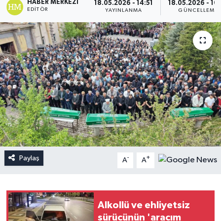
HABER MERKEZI
18.05.2026 - 14:51
18.05.2026 - 16
EDITÖR
YAYINLANMA
GÜNCELLEME
Paylaş
-
+
A
A
Alkollü ve ehliyetsiz
sürücünün 'aracım