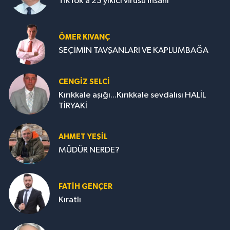
TikTok’a 23 yıkıcı virüsü insanı
ÖMER KIVANÇ
SEÇİMİN TAVŞANLARI VE KAPLUMBAĞA
CENGİZ SELCİ
Kırıkkale aşığı...Kırıkkale sevdalısı HALİL
TİRYAKİ
AHMET YEŞİL
MÜDÜR NERDE?
FATIH GENÇER
Kıratlı