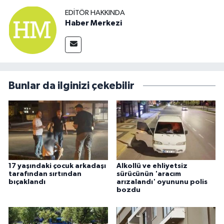
EDITÖR HAKKINDA
Haber Merkezi
Bunlar da ilginizi çekebilir
17 yaşındaki çocuk arkadaşı
Alkollü ve ehliyetsiz
tarafından sırtından
sürücünün 'aracım
bıçaklandı
arızalandı' oyununu polis
bozdu