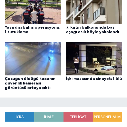
Yasa dışı bahis operasyonu:
7. katın balkonunda baş
1 tutuklama
aşağı asılı böyle yakalandı
Çocuğun öldüğü kazanın
İçki masasında cinayet: 1 ölü
güvenlik kamerası
görüntüsü ortaya çıktı