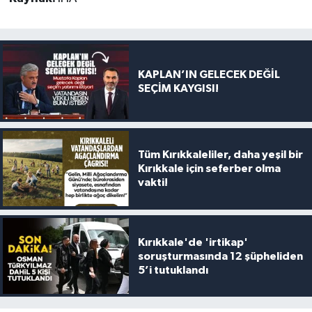
KAPLAN’IN GELECEK DEĞİL
SEÇİM KAYGISI!
Tüm Kırıkkaleliler, daha yeşil bir
Kırıkkale için seferber olma
vakti!
Kırıkkale'de 'irtikap'
soruşturmasında 12 şüpheliden
5’i tutuklandı