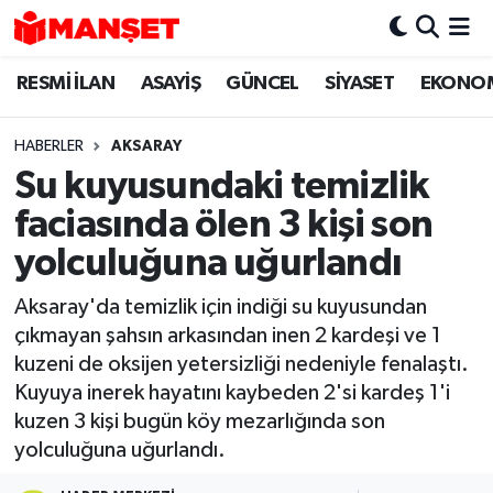
RESMİ İLAN
ASAYİŞ
GÜNCEL
SİYASET
EKONO
Hava Durumu
Trafik Durumu
HABERLER
AKSARAY
Su kuyusundaki temizlik
Süper Lig Puan Durumu ve Fikstür
faciasında ölen 3 kişi son
Tüm Manşetler
yolculuğuna uğurlandı
Aksaray'da temizlik için indiği su kuyusundan
Son Dakika Haberleri
çıkmayan şahsın arkasından inen 2 kardeşi ve 1
kuzeni de oksijen yetersizliği nedeniyle fenalaştı.
Haber Arşivi
Kuyuya inerek hayatını kaybeden 2'si kardeş 1'i
kuzen 3 kişi bugün köy mezarlığında son
yolculuğuna uğurlandı.