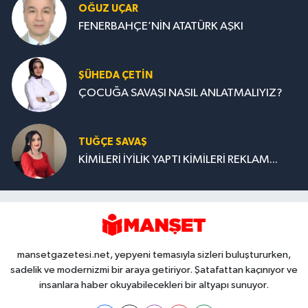
OĞUZ UÇAR
FENERBAHÇE’NİN ATATÜRK AŞKI
ŞÜHEDA ÇETİN
ÇOCUĞA SAVAŞI NASIL ANLATMALIYIZ?
TUĞÇE SAVAŞ
KİMİLERİ İYİLİK YAPTI KİMİLERİ REKLAM...
mansetgazetesi.net, yepyeni temasıyla sizleri buluştururken,
sadelik ve modernizmi bir araya getiriyor. Şatafattan kaçınıyor ve
insanlara haber okuyabilecekleri bir altyapı sunuyor.