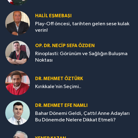
HALIL EŞMEBAŞI
Play-Off öncesi, tarihten gelen sese kulak
verin!
OP. DR. NECIP SEFA ÖZDEN
Rinoplasti: Görünüm ve Sağlığın Buluşma
Noktası
DR. MEHMET ÖZTÜRK
Kırıkkale’nin Seçimi..
DR. MEHMET EFE NAMLI
Bahar Dönemi Geldi, Çattı! Anne Adayları
Bu Dönemde Nelere Dikkat Etmeli?