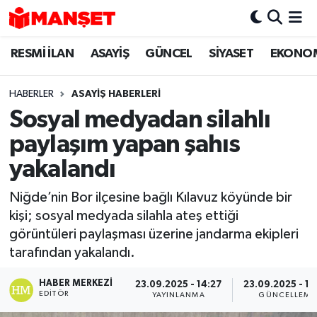
RESMİ İLAN
ASAYİŞ
GÜNCEL
SİYASET
EKONO
Hava Durumu
Trafik Durumu
HABERLER
ASAYİŞ HABERLERİ
Sosyal medyadan silahlı
Süper Lig Puan Durumu ve Fikstür
paylaşım yapan şahıs
Tüm Manşetler
yakalandı
Niğde’nin Bor ilçesine bağlı Kılavuz köyünde bir
Son Dakika Haberleri
kişi; sosyal medyada silahla ateş ettiği
görüntüleri paylaşması üzerine jandarma ekipleri
Haber Arşivi
tarafından yakalandı.
HABER MERKEZI
23.09.2025 - 14:27
23.09.2025 - 16
EDITÖR
YAYINLANMA
GÜNCELLEME