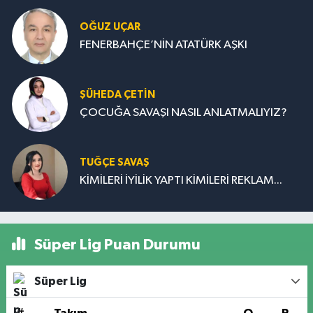
OĞUZ UÇAR
FENERBAHÇE’NİN ATATÜRK AŞKI
ŞÜHEDA ÇETİN
ÇOCUĞA SAVAŞI NASIL ANLATMALIYIZ?
TUĞÇE SAVAŞ
KİMİLERİ İYİLİK YAPTI KİMİLERİ REKLAM...
Süper Lig Puan Durumu
Süper Lig