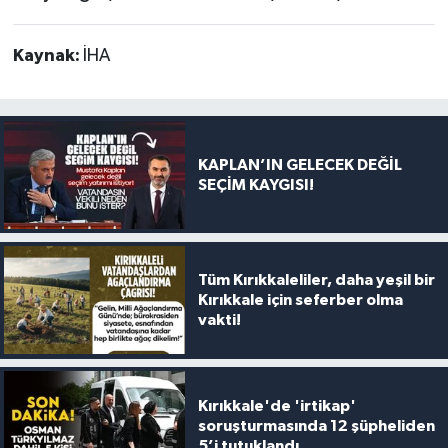
Kaynak:
İHA
KAPLAN’IN GELECEK DEĞİL
SEÇİM KAYGISI!
Tüm Kırıkkaleliler, daha yeşil bir
Kırıkkale için seferber olma
vakti!
Kırıkkale'de 'irtikap'
soruşturmasında 12 şüpheliden
5’i tutuklandı