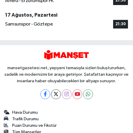
Amed - Erzurumspor FK
21:30
17 Ağustos, Pazartesi
Samsunspor - Göztepe
21:30
mansetgazetesi.net, yepyeni temasıyla sizleri buluştururken,
sadelik ve modernizmi bir araya getiriyor. Şatafattan kaçınıyor ve
insanlara haber okuyabilecekleri bir altyapı sunuyor.
Hava Durumu
Trafik Durumu
Puan Durumu ve Fikstür
Tüm Manşetler