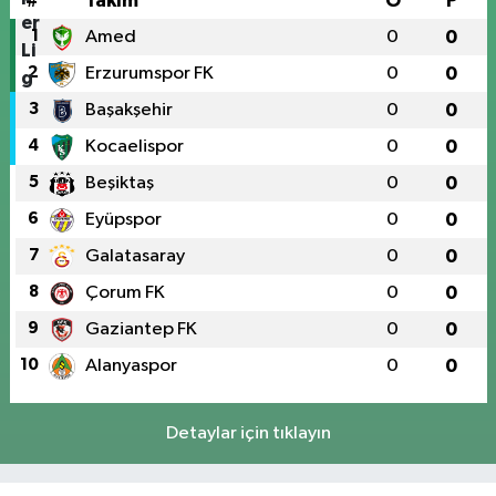
#
Takım
O
P
1
Amed
0
0
2
Erzurumspor FK
0
0
3
Başakşehir
0
0
4
Kocaelispor
0
0
5
Beşiktaş
0
0
6
Eyüpspor
0
0
7
Galatasaray
0
0
8
Çorum FK
0
0
9
Gaziantep FK
0
0
10
Alanyaspor
0
0
Detaylar için tıklayın