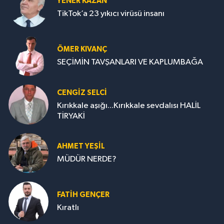
YENER KAZAN
TikTok’a 23 yıkıcı virüsü insanı
ÖMER KIVANÇ
SEÇİMİN TAVŞANLARI VE KAPLUMBAĞA
CENGİZ SELCİ
Kırıkkale aşığı...Kırıkkale sevdalısı HALİL
TİRYAKİ
AHMET YEŞİL
MÜDÜR NERDE?
FATIH GENÇER
Kıratlı