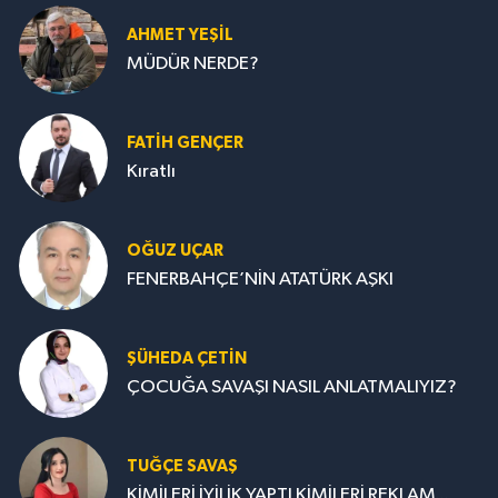
AHMET YEŞİL
MÜDÜR NERDE?
FATIH GENÇER
Kıratlı
OĞUZ UÇAR
FENERBAHÇE’NİN ATATÜRK AŞKI
ŞÜHEDA ÇETİN
ÇOCUĞA SAVAŞI NASIL ANLATMALIYIZ?
TUĞÇE SAVAŞ
KİMİLERİ İYİLİK YAPTI KİMİLERİ REKLAM...