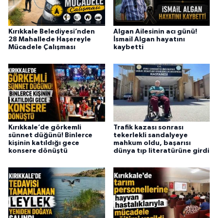
Kırıkkale Belediyesi’nden
Algan Ailesinin acı günü!
28 Mahallede Haşereyle
İsmail Algan hayatını
Mücadele Çalışması
kaybetti
Kırıkkale’de görkemli
Trafik kazası sonrası
sünnet düğünü! Binlerce
tekerlekli sandalyeye
kişinin katıldığı gece
mahkum oldu, başarısı
konsere dönüştü
dünya tıp literatürüne girdi