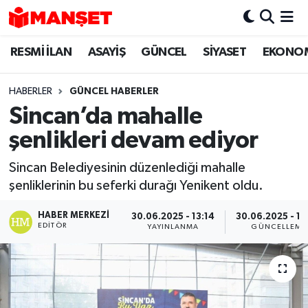
RESMİ İLAN
ASAYİŞ
GÜNCEL
SİYASET
EKONO
Hava Durumu
Trafik Durumu
HABERLER
GÜNCEL HABERLER
Sincan’da mahalle
Süper Lig Puan Durumu ve Fikstür
şenlikleri devam ediyor
Tüm Manşetler
Sincan Belediyesinin düzenlediği mahalle
şenliklerinin bu seferki durağı Yenikent oldu.
Son Dakika Haberleri
HABER MERKEZI
30.06.2025 - 13:14
30.06.2025 - 16
Haber Arşivi
EDITÖR
YAYINLANMA
GÜNCELLEME