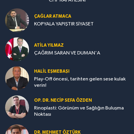
CHP KAPATILSIN!
ÇAĞLAR ATMACA
KOPYALA YAPIŞTIR SİYASET
ATILA YILMAZ
ÇAĞRIM SARAN VE DUMAN'A
HALIL EŞMEBAŞI
Play-Off öncesi, tarihten gelen sese kulak
verin!
OP. DR. NECIP SEFA ÖZDEN
Rinoplasti: Görünüm ve Sağlığın Buluşma
Noktası
DR. MEHMET ÖZTÜRK