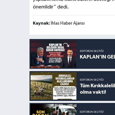
önemlidir” dedi.
Kaynak:
İhlas Haber Ajansı
EDITÖRÜN SEÇTIĞI
KAPLAN’IN GEL
EDITÖRÜN SEÇTIĞI
Tüm Kırıkkalelil
olma vakti!
EDITÖRÜN SEÇTIĞI