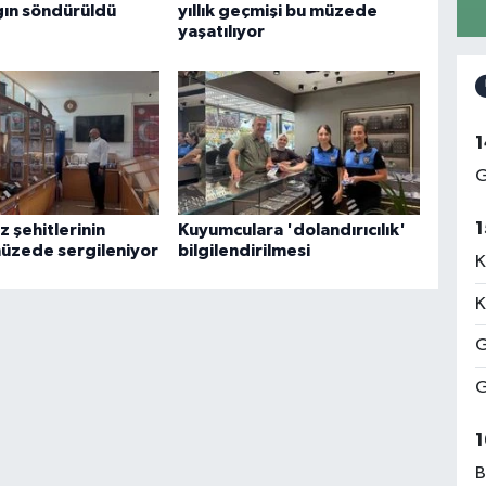
gın söndürüldü
yıllık geçmişi bu müzede
yaşatılıyor
1
G
1
 şehitlerinin
Kuyumculara 'dolandırıcılık'
müzede sergileniyor
bilgilendirilmesi
K
K
G
G
1
B