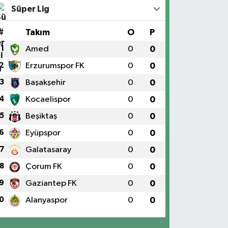
Süper Lig
#
Takım
O
P
1
Amed
0
0
2
Erzurumspor FK
0
0
3
Başakşehir
0
0
4
Kocaelispor
0
0
5
Beşiktaş
0
0
6
Eyüpspor
0
0
7
Galatasaray
0
0
8
Çorum FK
0
0
9
Gaziantep FK
0
0
0
Alanyaspor
0
0