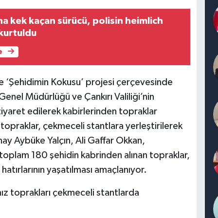
a kek kaçan sürücü, polisin heimlich
kurtuldu
e
e ‘Şehidimin Kokusu’ projesi çerçevesinde
er Genel Müdürlüğü ve Çankırı Valiliği’nin
ı ziyaret edilerek kabirlerinden topraklar
n topraklar, çekmeceli stantlara yerleştirilerek
enay Aybüke Yalçın, Ali Gaffar Okkan,
oplam 180 şehidin kabrinden alınan topraklar,
hatırlarının yaşatılması amaçlanıyor.
ız toprakları çekmeceli stantlarda