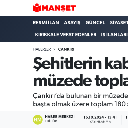
Hava Durumu
RESMİ İLAN
ASAYİŞ
GÜNCEL
SİYASE
KIRIKKALE VEFAT EDENLER
İŞ İLANLARI
Trafik Durumu
HABERLER
ÇANKIRI
Süper Lig Puan Durumu ve Fikstür
Şehitlerin ka
Tüm Manşetler
müzede topl
Son Dakika Haberleri
Haber Arşivi
Çankırı’da bulunan bir müzede
başta olmak üzere toplam 180 ş
HABER MERKEZI
16.10.2024 - 13:41
1
EDITÖR
YAYINLANMA