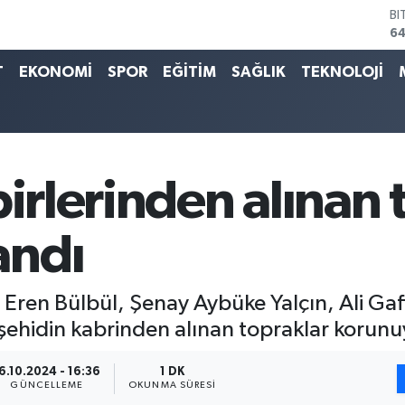
BI
64
D
47
T
EKONOMİ
SPOR
EĞİTİM
SAĞLIK
TEKNOLOJİ
E
55
ST
64
GR
6
birlerinden alınan 
Bİ
13
andı
 Eren Bülbül, Şenay Aybüke Yalçın, Ali Ga
ehidin kabrinden alınan topraklar korunu
6.10.2024 - 16:36
1 DK
GÜNCELLEME
OKUNMA SÜRESI