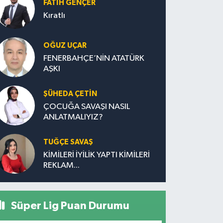
FATIH GENÇER
Kıratlı
OĞUZ UÇAR
FENERBAHÇE’NİN ATATÜRK
AŞKI
ŞÜHEDA ÇETİN
ÇOCUĞA SAVAŞI NASIL
ANLATMALIYIZ?
TUĞÇE SAVAŞ
KİMİLERİ İYİLİK YAPTI KİMİLERİ
REKLAM...
Süper Lig Puan Durumu