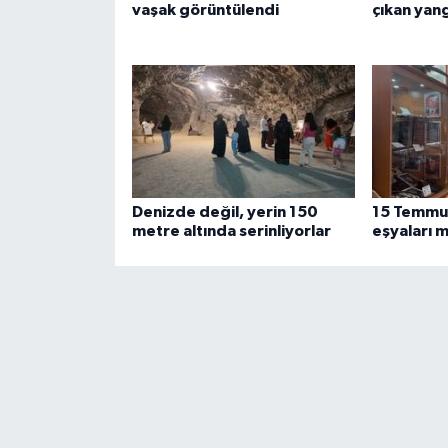
vaşak görüntülendi
çıkan yan
Denizde değil, yerin 150
15 Temmuz
metre altında serinliyorlar
eşyaları 