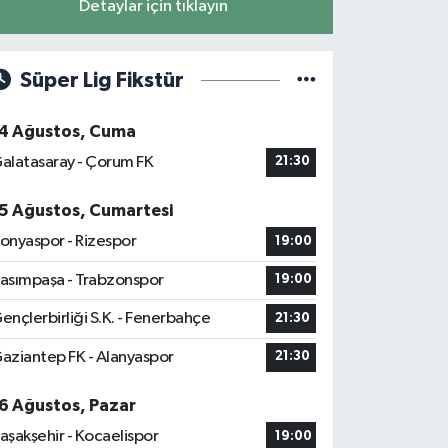
Detaylar için tıklayın
Süper Lig Fikstür
4 Ağustos, Cuma
alatasaray - Çorum FK
21:30
5 Ağustos, Cumartesi
onyaspor - Rizespor
19:00
asımpaşa - Trabzonspor
19:00
ençlerbirliği S.K. - Fenerbahçe
21:30
aziantep FK - Alanyaspor
21:30
6 Ağustos, Pazar
aşakşehir - Kocaelispor
19:00