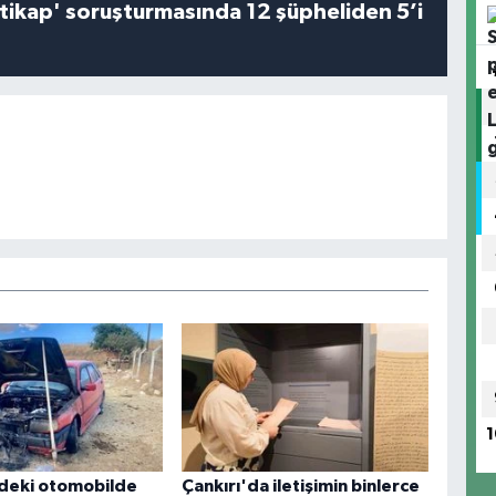
irtikap' soruşturmasında 12 şüpheliden 5’i
1
ndeki otomobilde
Çankırı'da iletişimin binlerce