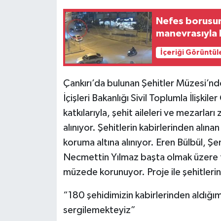
Nefes borusun
manevrasıyla 
İçeriği Görüntül
Çankırı’da bulunan Şehitler Müzesi’nd
İçişleri Bakanlığı Sivil Toplumla İlişkil
katkılarıyla, şehit aileleri ve mezarlar
alınıyor. Şehitlerin kabirlerinden alına
koruma altına alınıyor. Eren Bülbül, Ş
Necmettin Yılmaz başta olmak üzere t
müzede korunuyor. Proje ile şehitlerin 
“180 şehidimizin kabirlerinden aldığım
sergilemekteyiz”