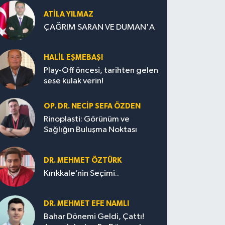
ATILA YILMAZ
ÇAĞRIM SARAN VE DUMAN'A
HALIL EŞMEBAŞI
Play-Off öncesi, tarihten gelen
sese kulak verin!
OP. DR. NECIP SEFA ÖZDEN
Rinoplasti: Görünüm ve
Sağlığın Buluşma Noktası
DR. MEHMET ÖZTÜRK
Kırıkkale’nin Seçimi..
DR. MEHMET EFE NAMLI
Bahar Dönemi Geldi, Çattı!