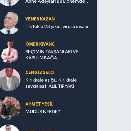
Anne Adayları Bu Dönemde
Nelere Dikkat Etmeli?
YENER KAZAN
TikTok’a 23 yıkıcı virüsü insanı
ÖMER KIVANÇ
SEÇİMİN TAVŞANLARI VE
KAPLUMBAĞA
CENGİZ SELCİ
Kırıkkale aşığı...Kırıkkale
sevdalısı HALİL TİRYAKİ
AHMET YEŞİL
MÜDÜR NERDE?