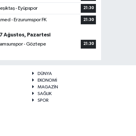
eşiktaş - Eyüpspor
21:30
med - Erzurumspor FK
21:30
7 Ağustos, Pazartesi
amsunspor - Göztepe
21:30
DÜNYA
EKONOMİ
MAGAZİN
SAĞLIK
SPOR