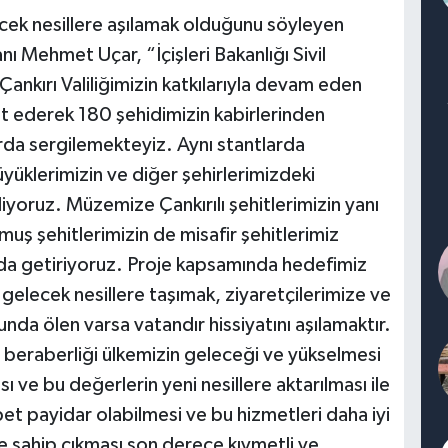
ecek nesillere aşılamak olduğunu söyleyen
ı Mehmet Uçar, “İçişleri Bakanlığı Sivil
ankırı Valiliğimizin katkılarıyla devam eden
et ederek 180 şehidimizin kabirlerinden
arda sergilemekteyiz. Aynı stantlarda
yüklerimizin ve diğer şehirlerimizdeki
iyoruz. Müzemize Çankırılı şehitlerimizin yanı
muş şehitlerimizin de misafir şehitlerimiz
 da getiriyoruz. Proje kapsamında hedefimiz
 gelecek nesillere taşımak, ziyaretçilerimize ve
nda ölen varsa vatandır hissiyatını aşılamaktır.
ve beraberliği ülkemizin geleceği ve yükselmesi
 ve bu değerlerin yeni nesillere aktarılması ile
et payidar olabilmesi ve bu hizmetleri daha iyi
e sahip çıkması son derece kıymetli ve