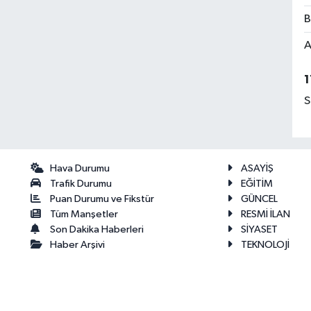
B
A
1
S
Hava Durumu
ASAYİŞ
Trafik Durumu
EĞİTİM
Puan Durumu ve Fikstür
GÜNCEL
Tüm Manşetler
RESMİ İLAN
Son Dakika Haberleri
SİYASET
Haber Arşivi
TEKNOLOJİ