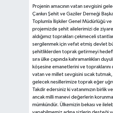
Projenin amacının vatan sevgisini gel
Çankırı Şehit ve Gaziler Derneği Başkan
Toplumla İlişkiler Genel Müdürlüğü ve Ç
projemizde şehit ailelerimizi de ziyar
aldığımız toprakları çekmeceli stantl
sergilenmek için vefat etmiş devlet bü
şehitliklerden toprak getirmeyi hedefl
sıra ülke çapında kahramanlıkları duyul
köşesine emanetlerini ve topraklarını
vatan ve millet sevgisini sıcak tutmak,
gelecek nesillerimize toprak eğer uğru
Takdir edersiniz ki vatanımızın birlik 
ancak milli manevi değerlerin korunması
mümkündür. Ülkemizin bekası ve ileleb
yapabilmemiz adına sizlerin desteği v