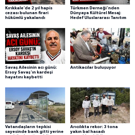
Kırıkkale’de 2 yıl hapis
Türkmen Derneği'nden
cezası bulunan firari
Dünyaya Kültürel Mesaj:
hükümlü yakalandı
Hedef Uluslararası Tanıtım
Savaş Ailesinin acı günü:
Antikacılar buluşuyor
Ersoy Savaş'ın kardeşi
hayatını kaybetti
Vatandaşların tepkisi
Arıcılıkta rekor: 3 tona
sayesinde bank gitti yerine
yakın bal hasadı