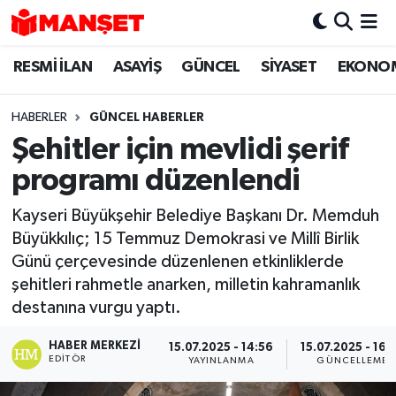
RESMİ İLAN
ASAYİŞ
GÜNCEL
SİYASET
EKONO
Hava Durumu
Trafik Durumu
HABERLER
GÜNCEL HABERLER
Şehitler için mevlidi şerif
Süper Lig Puan Durumu ve Fikstür
programı düzenlendi
Tüm Manşetler
Kayseri Büyükşehir Belediye Başkanı Dr. Memduh
Büyükkılıç; 15 Temmuz Demokrasi ve Millî Birlik
Son Dakika Haberleri
Günü çerçevesinde düzenlenen etkinliklerde
şehitleri rahmetle anarken, milletin kahramanlık
Haber Arşivi
destanına vurgu yaptı.
HABER MERKEZI
15.07.2025 - 14:56
15.07.2025 - 16:
EDITÖR
YAYINLANMA
GÜNCELLEME