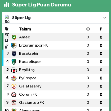
Süper Lig Puan Durumu
Süper Lig
#
Takım
O
P
1
Amed
0
0
2
Erzurumspor FK
0
0
3
Başakşehir
0
0
4
Kocaelispor
0
0
5
Beşiktaş
0
0
6
Eyüpspor
0
0
7
Galatasaray
0
0
8
Çorum FK
0
0
9
Gaziantep FK
0
0
10
Alanyaspor
0
0