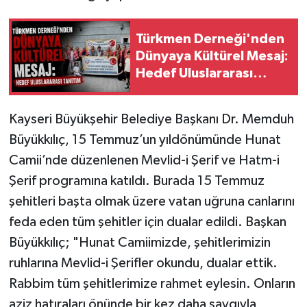
Türkmen Derneği'nden
Dünyaya Kültürel Mesaj:
Hedef Uluslararası
Tanıtım
Kayseri Büyükşehir Belediye Başkanı Dr. Memduh
Büyükkılıç, 15 Temmuz’un yıldönümünde Hunat
Camii’nde düzenlenen Mevlid-i Şerif ve Hatm-i
Şerif programına katıldı. Burada 15 Temmuz
şehitleri başta olmak üzere vatan uğruna canlarını
feda eden tüm şehitler için dualar edildi. Başkan
Büyükkılıç; "Hunat Camiimizde, şehitlerimizin
ruhlarına Mevlid-i Şerifler okundu, dualar ettik.
Rabbim tüm şehitlerimize rahmet eylesin. Onların
aziz hatıraları önünde bir kez daha saygıyla