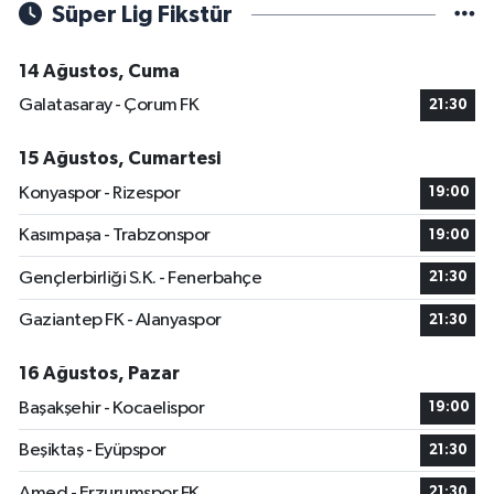
Süper Lig Fikstür
14 Ağustos, Cuma
Galatasaray - Çorum FK
21:30
15 Ağustos, Cumartesi
Konyaspor - Rizespor
19:00
Kasımpaşa - Trabzonspor
19:00
Gençlerbirliği S.K. - Fenerbahçe
21:30
Gaziantep FK - Alanyaspor
21:30
16 Ağustos, Pazar
Başakşehir - Kocaelispor
19:00
Beşiktaş - Eyüpspor
21:30
Amed - Erzurumspor FK
21:30