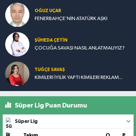
OĞUZ UÇAR
FENERBAHÇE’NİN ATATÜRK AŞKI
ŞÜHEDA ÇETİN
ÇOCUĞA SAVAŞI NASIL ANLATMALIYIZ?
TUĞÇE SAVAŞ
KİMİLERİ İYİLİK YAPTI KİMİLERİ REKLAM...
Süper Lig Puan Durumu
Süper Lig
#
Takım
O
P