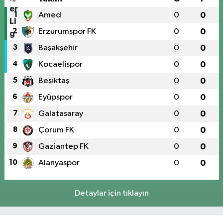
1
Amed
0
0
2
Erzurumspor FK
0
0
3
Başakşehir
0
0
4
Kocaelispor
0
0
5
Beşiktaş
0
0
6
Eyüpspor
0
0
7
Galatasaray
0
0
8
Çorum FK
0
0
9
Gaziantep FK
0
0
10
Alanyaspor
0
0
Detaylar için tıklayın