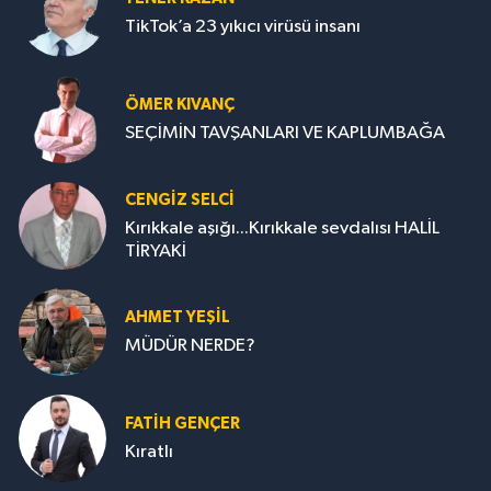
TikTok’a 23 yıkıcı virüsü insanı
ÖMER KIVANÇ
SEÇİMİN TAVŞANLARI VE KAPLUMBAĞA
CENGİZ SELCİ
Kırıkkale aşığı...Kırıkkale sevdalısı HALİL
TİRYAKİ
AHMET YEŞİL
MÜDÜR NERDE?
FATIH GENÇER
Kıratlı