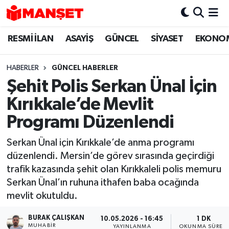
RESMİ İLAN
ASAYİŞ
GÜNCEL
SİYASET
EKONO
Hava Durumu
Trafik Durumu
HABERLER
GÜNCEL HABERLER
Şehit Polis Serkan Ünal İçin
Süper Lig Puan Durumu ve Fikstür
Kırıkkale’de Mevlit
Tüm Manşetler
Programı Düzenlendi
Serkan Ünal için Kırıkkale’de anma programı
Son Dakika Haberleri
düzenlendi. Mersin’de görev sırasında geçirdiği
trafik kazasında şehit olan Kırıkkaleli polis memuru
Haber Arşivi
Serkan Ünal’ın ruhuna ithafen baba ocağında
mevlit okutuldu.
BURAK ÇALIŞKAN
10.05.2026 - 16:45
1 DK
MUHABIR
YAYINLANMA
OKUNMA SÜRESI