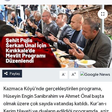
Paylaş
-
+
A
A
Kazmaca Köyü’nde gerçekleştirilen programa,
Hüseyin Engin Sarıibrahim ve Ahmet Önal başta
olmak üzere çok sayıda vatandaş katıldı. Kur’an-ı
Kerim tilaveti ve duaların edildiği programda, aziz