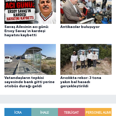
Savaş Ailesinin acı günü:
Antikacılar buluşuyor
Ersoy Savaş'ın kardeşi
hayatını kaybetti
Vatandaşların tepkisi
Arıcılıkta rekor: 3 tona
sayesinde bank gitti yerine
yakın bal hasadı
otobüs durağı geldi
gerçekleştirildi