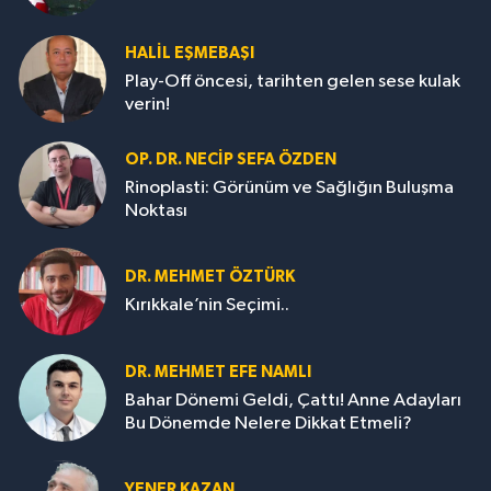
HALIL EŞMEBAŞI
Play-Off öncesi, tarihten gelen sese kulak
verin!
OP. DR. NECIP SEFA ÖZDEN
Rinoplasti: Görünüm ve Sağlığın Buluşma
Noktası
DR. MEHMET ÖZTÜRK
Kırıkkale’nin Seçimi..
DR. MEHMET EFE NAMLI
Bahar Dönemi Geldi, Çattı! Anne Adayları
Bu Dönemde Nelere Dikkat Etmeli?
YENER KAZAN