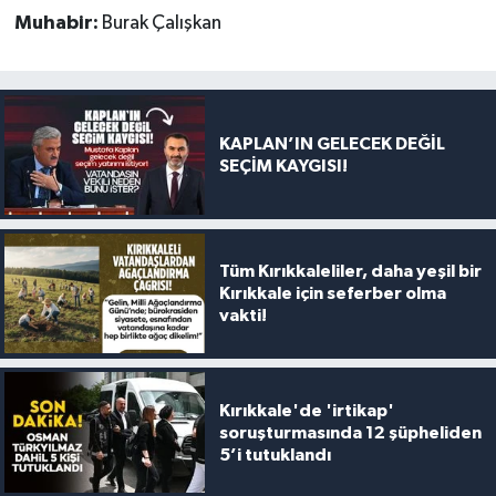
Muhabir:
Burak Çalışkan
KAPLAN’IN GELECEK DEĞİL
SEÇİM KAYGISI!
Tüm Kırıkkaleliler, daha yeşil bir
Kırıkkale için seferber olma
vakti!
Kırıkkale'de 'irtikap'
soruşturmasında 12 şüpheliden
5’i tutuklandı