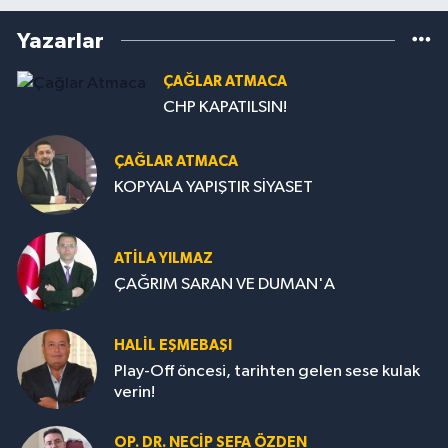
Yazarlar
ÇAĞLAR ATMACA
CHP KAPATILSIN!
ÇAĞLAR ATMACA
KOPYALA YAPIŞTIR SİYASET
ATILA YILMAZ
ÇAĞRIM SARAN VE DUMAN'A
HALIL EŞMEBAŞI
Play-Off öncesi, tarihten gelen sese kulak
verin!
OP. DR. NECIP SEFA ÖZDEN