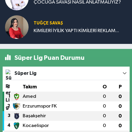
ÇOCUĞA SAVAŞI NASIL ANLATMALIYIZ?
TUĞÇE SAVAŞ
KİMİLERİ İYİLİK YAPTI KİMİLERİ REKLAM...
Süper Lig Puan Durumu
Süper Lig
#
Takım
O
P
1
Amed
0
0
2
Erzurumspor FK
0
0
3
Başakşehir
0
0
4
Kocaelispor
0
0