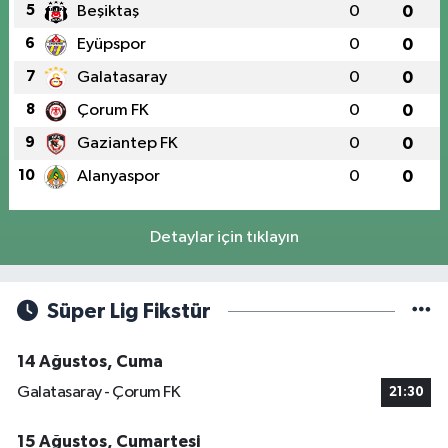
5
Beşiktaş
0
0
6
Eyüpspor
0
0
7
Galatasaray
0
0
8
Çorum FK
0
0
9
Gaziantep FK
0
0
10
Alanyaspor
0
0
Detaylar için tıklayın
Süper Lig Fikstür
14 Ağustos, Cuma
Galatasaray - Çorum FK
21:30
15 Ağustos, Cumartesi