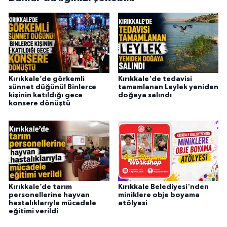
Kırıkkale’de görkemli
Kırıkkale'de tedavisi
sünnet düğünü! Binlerce
tamamlanan Leylek yeniden
kişinin katıldığı gece
doğaya salındı
konsere dönüştü
Kırıkkale’de tarım
Kırıkkale Belediyesi'nden
personellerine hayvan
miniklere obje boyama
hastalıklarıyla mücadele
atölyesi
eğitimi verildi