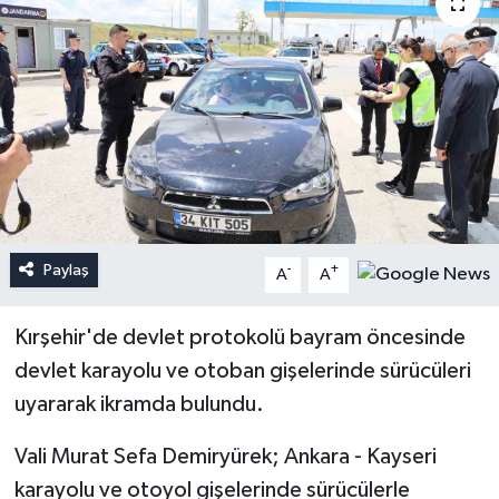
Paylaş
-
+
A
A
Kırşehir'de devlet protokolü bayram öncesinde
devlet karayolu ve otoban gişelerinde sürücüleri
uyararak ikramda bulundu.
Vali Murat Sefa Demiryürek; Ankara - Kayseri
karayolu ve otoyol gişelerinde sürücülerle