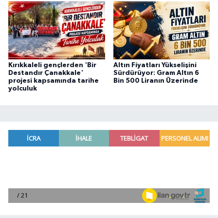
Kırıkkaleli gençlerden 'Bir
Altın Fiyatları Yükselişini
Destandır Çanakkale'
Sürdürüyor: Gram Altın 6
projesi kapsamında tarihe
Bin 500 Liranın Üzerinde
yolculuk