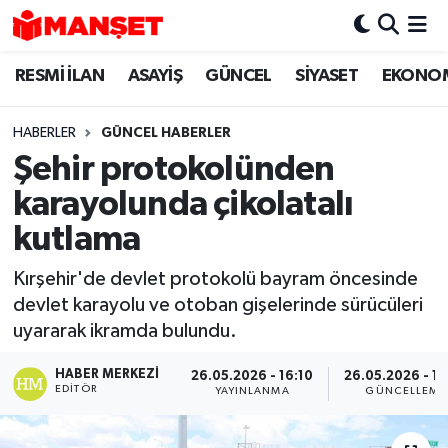
RESMİ İLAN
ASAYİŞ
GÜNCEL
SİYASET
EKONO
Hava Durumu
Trafik Durumu
HABERLER
GÜNCEL HABERLER
Şehir protokolünden
Süper Lig Puan Durumu ve Fikstür
karayolunda çikolatalı
Tüm Manşetler
kutlama
Kırşehir'de devlet protokolü bayram öncesinde
Son Dakika Haberleri
devlet karayolu ve otoban gişelerinde sürücüleri
uyararak ikramda bulundu.
Haber Arşivi
HABER MERKEZI
26.05.2026 - 16:10
26.05.2026 - 16
EDITÖR
YAYINLANMA
GÜNCELLEME