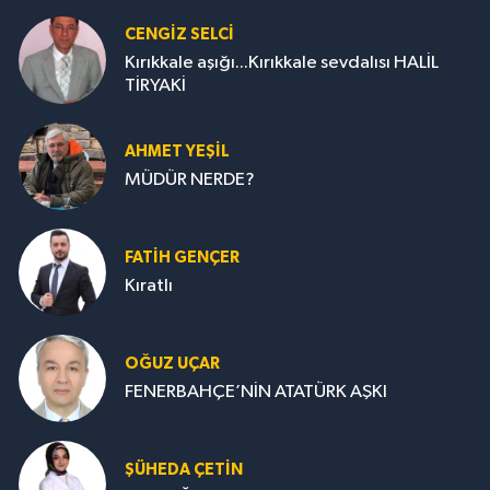
CENGİZ SELCİ
Kırıkkale aşığı...Kırıkkale sevdalısı HALİL
TİRYAKİ
AHMET YEŞİL
MÜDÜR NERDE?
FATIH GENÇER
Kıratlı
OĞUZ UÇAR
FENERBAHÇE’NİN ATATÜRK AŞKI
ŞÜHEDA ÇETİN