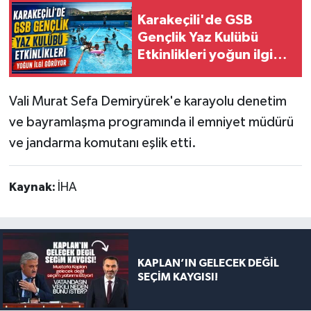
Karakeçili'de GSB
Gençlik Yaz Kulübü
Etkinlikleri yoğun ilgi
görüyor
Vali Murat Sefa Demiryürek'e karayolu denetim
ve bayramlaşma programında il emniyet müdürü
ve jandarma komutanı eşlik etti.
Kaynak:
İHA
KAPLAN’IN GELECEK DEĞİL
SEÇİM KAYGISI!