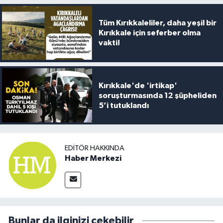
Tüm Kırıkkaleliler, daha yeşil bir
Kırıkkale için seferber olma
vakti!
Kırıkkale'de 'irtikap'
soruşturmasında 12 şüpheliden
5’i tutuklandı
EDITÖR HAKKINDA
Haber Merkezi
Bunlar da ilginizi çekebilir