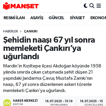
RESMİ İLAN
ASAYİŞ
GÜNCEL
SİYASET
EKONO
Hava Durumu
Trafik Durumu
HABERLER
ÇANKIRI
Şehidin naaşı 67 yıl sonra
Süper Lig Puan Durumu ve Fikstür
memleketi Çankırı’ya
Tüm Manşetler
uğurlandı
Mardin’in Kızıltepe ilçesi Akdoğan köyünde 1958
Son Dakika Haberleri
yılında sınırda çıkan çatışmada şehit düşen 21
yaşındaki Jandarma Çavuş Mustafa Zamkı’nın
Haber Arşivi
naaşı, 67 yıl sonra düzenlenen askeri törenle
memleketi Çankırı’ya uğurlandı.
HABER MERKEZI
16.07.2025 - 15:19
16.07.2025 - 15:
EDITÖR
YAYINLANMA
GÜNCELLEME