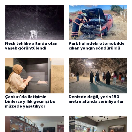
Nesli tehlike altında olan
Park halindeki otomobilde
vaşak görüntülendi
çıkan yangın söndürüldü
Çankırı'da iletişimin
Denizde değil, yerin 150
binlerce yıllık geçmişi bu
metre altında serinliyorlar
müzede yaşatılıyor