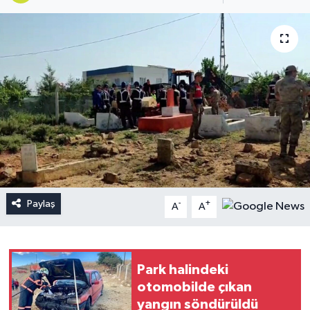
Paylaş
-
+
A
A
Park halindeki
otomobilde çıkan
yangın söndürüldü