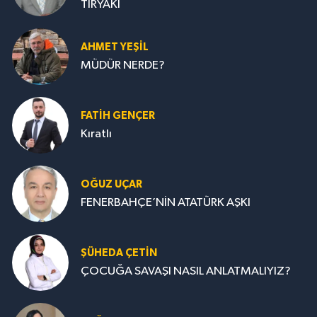
TİRYAKİ
AHMET YEŞİL
MÜDÜR NERDE?
FATIH GENÇER
Kıratlı
OĞUZ UÇAR
FENERBAHÇE’NİN ATATÜRK AŞKI
ŞÜHEDA ÇETİN
ÇOCUĞA SAVAŞI NASIL ANLATMALIYIZ?