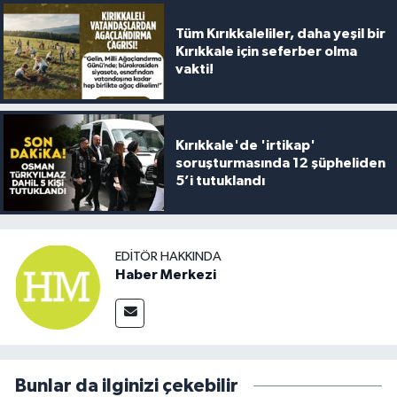
Tüm Kırıkkaleliler, daha yeşil bir
Kırıkkale için seferber olma
vakti!
Kırıkkale'de 'irtikap'
soruşturmasında 12 şüpheliden
5’i tutuklandı
EDITÖR HAKKINDA
Haber Merkezi
Bunlar da ilginizi çekebilir