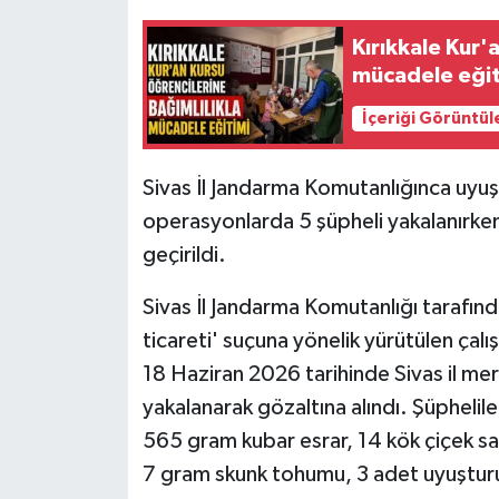
Kırıkkale Kur'
mücadele eğit
İçeriği Görüntül
Sivas İl Jandarma Komutanlığınca uyuş
operasyonlarda 5 şüpheli yakalanırke
geçirildi.
Sivas İl Jandarma Komutanlığı tarafın
ticareti' suçuna yönelik yürütülen çal
18 Haziran 2026 tarihinde Sivas il me
yakalanarak gözaltına alındı. Şüpheli
565 gram kubar esrar, 14 kök çiçek sak
7 gram skunk tohumu, 3 adet uyuştur