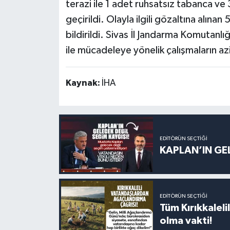
terazi ile 1 adet ruhsatsız tabanca v
geçirildi. Olayla ilgili gözaltına alınan 
bildirildi. Sivas İl Jandarma Komutanlı
ile mücadeleye yönelik çalışmaların azi
Kaynak:
İHA
EDITÖRÜN SEÇTIĞI
KAPLAN’IN GEL
EDITÖRÜN SEÇTIĞI
Tüm Kırıkkalelil
olma vakti!