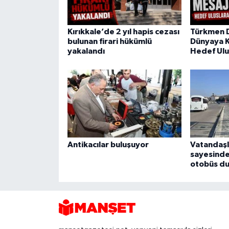
Kırıkkale’de 2 yıl hapis cezası
Türkmen 
bulunan firari hükümlü
Dünyaya K
yakalandı
Hedef Ulu
Antikacılar buluşuyor
Vatandaşl
sayesinde
otobüs du