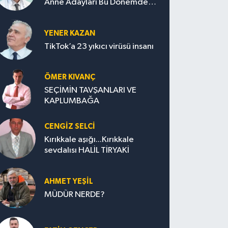
Anne Adayları Bu Dönemde
Nelere Dikkat Etmeli?
YENER KAZAN
TikTok’a 23 yıkıcı virüsü insanı
ÖMER KIVANÇ
SEÇİMİN TAVŞANLARI VE
KAPLUMBAĞA
CENGİZ SELCİ
Kırıkkale aşığı...Kırıkkale
sevdalısı HALİL TİRYAKİ
AHMET YEŞİL
MÜDÜR NERDE?