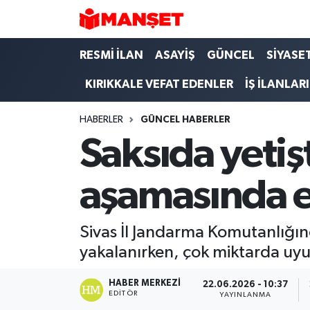
Hava Durumu
RESMİ İLAN
ASAYİŞ
GÜNCEL
SİYASE
KIRIKKALE VEFAT EDENLER
İŞ İLANLARI
Trafik Durumu
HABERLER
GÜNCEL HABERLER
Süper Lig Puan Durumu ve Fikstür
Saksıda yetiş
Tüm Manşetler
aşamasında el
Son Dakika Haberleri
Haber Arşivi
Sivas İl Jandarma Komutanlığın
yakalanırken, çok miktarda uyuş
HABER MERKEZI
22.06.2026 - 10:37
EDITÖR
YAYINLANMA