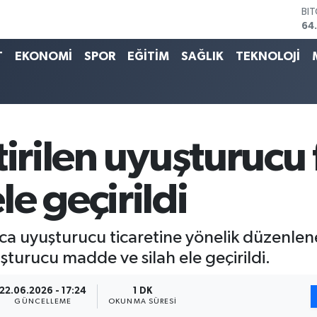
BI
64
DO
47
T
EKONOMİ
SPOR
EĞİTİM
SAĞLIK
TEKNOLOJİ
EU
55
ST
64
GR
66
tirilen uyuşturucu 
Bİ
13
e geçirildi
ca uyuşturucu ticaretine yönelik düzenle
turucu madde ve silah ele geçirildi.
22.06.2026 - 17:24
1 DK
GÜNCELLEME
OKUNMA SÜRESI