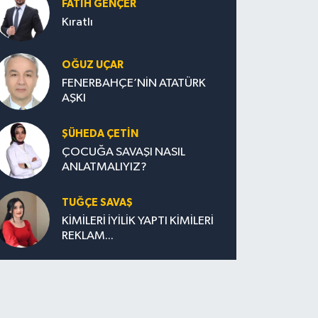
FATIH GENÇER
Kıratlı
OĞUZ UÇAR
FENERBAHÇE’NİN ATATÜRK
AŞKI
ŞÜHEDA ÇETİN
ÇOCUĞA SAVAŞI NASIL
ANLATMALIYIZ?
TUĞÇE SAVAŞ
KİMİLERİ İYİLİK YAPTI KİMİLERİ
REKLAM...