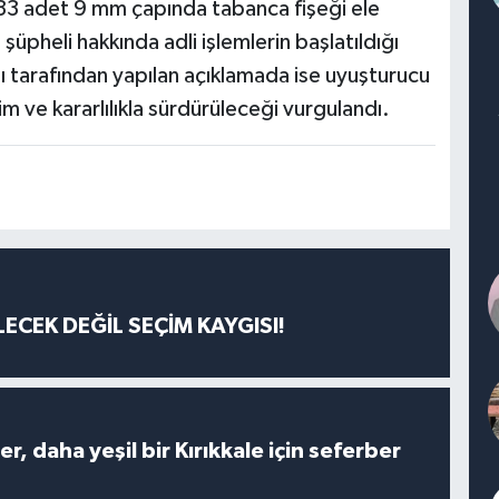
e 33 adet 9 mm çapında tabanca fişeği ele
5 şüpheli hakkında adli işlemlerin başlatıldığı
ğı tarafından yapılan açıklamada ise uyuşturucu
m ve kararlılıkla sürdürüleceği vurgulandı.
ECEK DEĞİL SEÇİM KAYGISI!
er, daha yeşil bir Kırıkkale için seferber