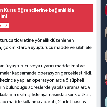
an Kursu öğrencilerine bağımlılıkla
imi
e
turucu ticaretine yönelik düzenlenen
n, çok miktarda uyuşturucu madde ve silah ele
dan 'uyuşturucu veya uyarıcı madde imal ve
ışmalar kapsamında operasyon gerçekleştirildi.
rkezinde yapılan operasyonlarda 5 şüpheli
lerin bulunduğu adreslerde yapılan aramalarda
sılarına ekilmiş fide aşamasında skunk bitkisi,
ucu madde kullanma aparatı, 2 adet hassas