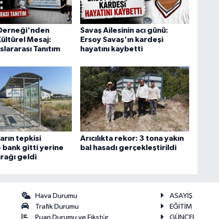
Derneği'nden
Savaş Ailesinin acı günü:
ültürel Mesaj:
Ersoy Savaş'ın kardeşi
slararası Tanıtım
hayatını kaybetti
arın tepkisi
Arıcılıkta rekor: 3 tona yakın
 bank gitti yerine
bal hasadı gerçekleştirildi
rağı geldi
Hava Durumu
ASAYİŞ
Trafik Durumu
EĞİTİM
Puan Durumu ve Fikstür
GÜNCEL