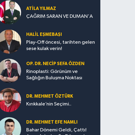
ATILA YILMAZ
ÇAĞRIM SARAN VE DUMAN'A
HALIL EŞMEBAŞI
Play-Off öncesi, tarihten gelen
sese kulak verin!
OP. DR. NECIP SEFA ÖZDEN
Rinoplasti: Görünüm ve
Sağlığın Buluşma Noktası
DR. MEHMET ÖZTÜRK
Kırıkkale’nin Seçimi..
DR. MEHMET EFE NAMLI
Bahar Dönemi Geldi, Çattı!