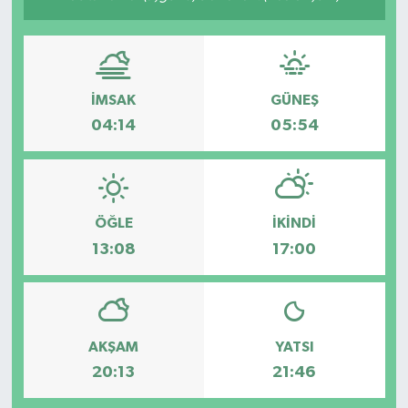
İMSAK
GÜNEŞ
04:14
05:54
ÖĞLE
İKINDI
13:08
17:00
AKŞAM
YATSI
20:13
21:46