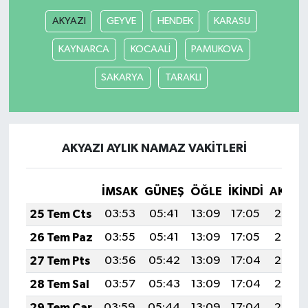
AKYAZI
GEYVE
HENDEK
KARASU
KAYNARCA
KOCAALİ
PAMUKOVA
SAKARYA
TARAKLI
AKYAZI AYLIK NAMAZ VAKITLERI
İMSAK
GÜNEŞ
ÖĞLE
İKINDI
AKŞA
25 Tem Cts
03:53
05:41
13:09
17:05
20:28
26 Tem Paz
03:55
05:41
13:09
17:05
20:27
27 Tem Pts
03:56
05:42
13:09
17:04
20:26
28 Tem Sal
03:57
05:43
13:09
17:04
20:25
29 Tem Çar
03:59
05:44
13:09
17:04
20:24