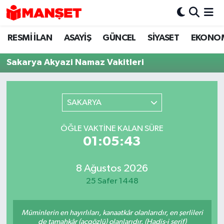
RESMİ İLAN
ASAYİŞ
GÜNCEL
SİYASET
EKONO
Hava Durumu
Sakarya Akyazi Namaz Vakitleri
Trafik Durumu
Süper Lig Puan Durumu ve Fikstür
SAKARYA
Tüm Manşetler
ÖĞLE VAKTINE KALAN SÜRE
01:05:43
Son Dakika Haberleri
Haber Arşivi
8 Ağustos 2026
25 Safer 1448
Müminlerin en hayırlıları, kanaatkâr olanlarıdır, en şerlileri
de tamahkâr (açgözlü) olanlarıdır. (Hadis-i şerif)