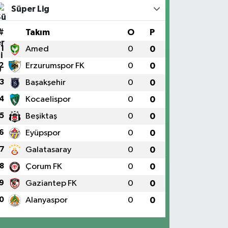
Süper Lig
#
Takım
O
P
1
Amed
0
0
2
Erzurumspor FK
0
0
3
Başakşehir
0
0
4
Kocaelispor
0
0
5
Beşiktaş
0
0
6
Eyüpspor
0
0
7
Galatasaray
0
0
8
Çorum FK
0
0
9
Gaziantep FK
0
0
0
Alanyaspor
0
0