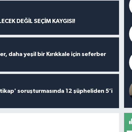
ECEK DEĞİL SEÇİM KAYGISI!
er, daha yeşil bir Kırıkkale için seferber
irtikap' soruşturmasında 12 şüpheliden 5’i