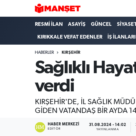
Hava Durumu
RESMİ İLAN
ASAYİŞ
GÜNCEL
SİYASE
KIRIKKALE VEFAT EDENLER
İŞ İLANLARI
Trafik Durumu
HABERLER
KIRŞEHIR
Süper Lig Puan Durumu ve Fikstür
Sağlıklı Haya
Tüm Manşetler
verdi
Son Dakika Haberleri
Haber Arşivi
KIRŞEHİR'DE, İL SAĞLIK MÜ
GİDEN VATANDAŞ BİR AYDA 14
HABER MERKEZI
31.08.2024 - 14:02
EDITÖR
YAYINLANMA