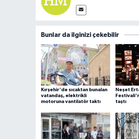
Bunlar da ilginizi çekebilir
Kırşehir'de sıcaktan bunalan
Neşet Ert
vatandaş, elektrikli
Festivali
motoruna vantilatör taktı
taştı