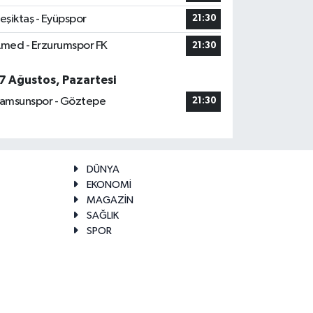
eşiktaş - Eyüpspor
21:30
med - Erzurumspor FK
21:30
7 Ağustos, Pazartesi
amsunspor - Göztepe
21:30
DÜNYA
EKONOMİ
MAGAZİN
SAĞLIK
SPOR