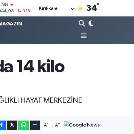
944,08
%-0.18
°
34
Kırıkkale
LAR
7436
%0.18
RO
MAGAZİN
2510
%0.32
RLİN
4811
%0.38
M ALTIN
0.55
%0.03
T100
a 14 kilo
779
%-14
ĞLIKLI HAYAT MERKEZİNE
-
+
A
A