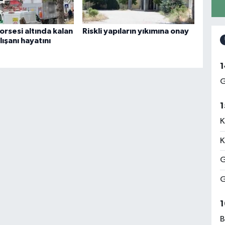
rsesi altında kalan
Riskli yapıların yıkımına onay
ışanı hayatını
1
G
1
K
K
G
G
1
B