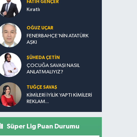
FATIH GENÇER
Kıratlı
OĞUZ UÇAR
FENERBAHÇE’NİN ATATÜRK
AŞKI
ŞÜHEDA ÇETİN
ÇOCUĞA SAVAŞI NASIL
ANLATMALIYIZ?
TUĞÇE SAVAŞ
KİMİLERİ İYİLİK YAPTI KİMİLERİ
REKLAM...
Süper Lig Puan Durumu