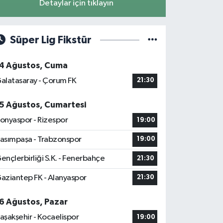
Detaylar için tıklayın
Süper Lig Fikstür
4 Ağustos, Cuma
alatasaray - Çorum FK
21:30
5 Ağustos, Cumartesi
onyaspor - Rizespor
19:00
asımpaşa - Trabzonspor
19:00
ençlerbirliği S.K. - Fenerbahçe
21:30
aziantep FK - Alanyaspor
21:30
6 Ağustos, Pazar
aşakşehir - Kocaelispor
19:00