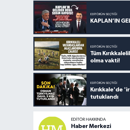
EDITÖRÜN SEÇTIĞI
KAPLAN’IN GEL
EDITÖRÜN SEÇTIĞI
Tüm Kırıkkalelil
olma vakti!
EDITÖRÜN SEÇTIĞI
Kırıkkale'de '
tutuklandı
EDITÖR HAKKINDA
Haber Merkezi