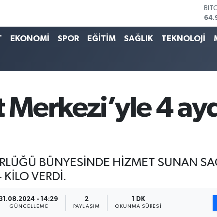
64.
DO
47,
EU
T
EKONOMİ
SPOR
EĞİTİM
SAĞLIK
TEKNOLOJİ
55,
STE
64,
GRA
666
BİS
t Merkezi’yle 4 ayd
13.
DÜRLÜĞÜ BÜNYESİNDE HİZMET SUNAN SA
 KİLO VERDİ.
31.08.2024 - 14:29
2
1 DK
GÜNCELLEME
PAYLAŞIM
OKUNMA SÜRESI