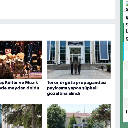
aş Kültür ve Müzik
Terör örgütü propagandası
'nde meydan doldu
paylaşımı yapan şüpheli
gözaltına alındı
1