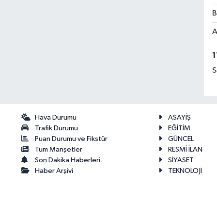
B
A
1
S
Hava Durumu
ASAYİŞ
Trafik Durumu
EĞİTİM
Puan Durumu ve Fikstür
GÜNCEL
Tüm Manşetler
RESMİ İLAN
Son Dakika Haberleri
SİYASET
Haber Arşivi
TEKNOLOJİ