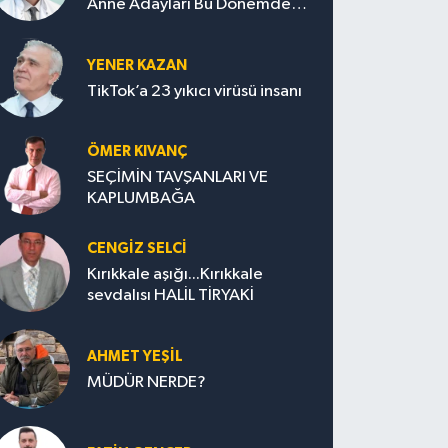
Anne Adayları Bu Dönemde
Nelere Dikkat Etmeli?
YENER KAZAN
TikTok’a 23 yıkıcı virüsü insanı
ÖMER KIVANÇ
SEÇİMİN TAVŞANLARI VE
KAPLUMBAĞA
CENGİZ SELCİ
Kırıkkale aşığı...Kırıkkale
sevdalısı HALİL TİRYAKİ
AHMET YEŞİL
MÜDÜR NERDE?