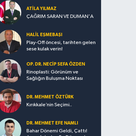
ATILA YILMAZ
ÇAĞRIM SARAN VE DUMAN'A
HALIL EŞMEBAŞI
Play-Off öncesi, tarihten gelen
sese kulak verin!
OP. DR. NECIP SEFA ÖZDEN
Rinoplasti: Görünüm ve
Sağlığın Buluşma Noktası
DR. MEHMET ÖZTÜRK
Kırıkkale’nin Seçimi..
DR. MEHMET EFE NAMLI
Bahar Dönemi Geldi, Çattı!