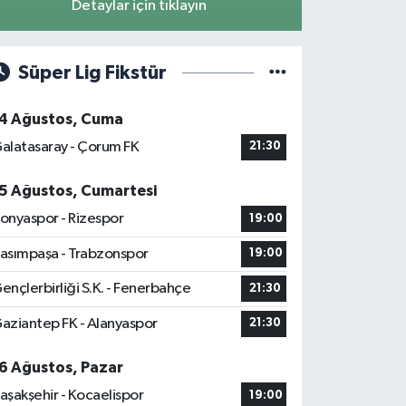
Detaylar için tıklayın
Süper Lig Fikstür
4 Ağustos, Cuma
alatasaray - Çorum FK
21:30
5 Ağustos, Cumartesi
onyaspor - Rizespor
19:00
asımpaşa - Trabzonspor
19:00
ençlerbirliği S.K. - Fenerbahçe
21:30
aziantep FK - Alanyaspor
21:30
6 Ağustos, Pazar
aşakşehir - Kocaelispor
19:00