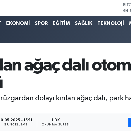
64.
DO
47,
EU
T
EKONOMİ
SPOR
EĞİTİM
SAĞLIK
TEKNOLOJİ
55,
STE
64,
GRA
666
BİS
lan ağaç dalı otom
13.
ü
 rüzgardan dolayı kırılan ağaç dalı, park h
10.05.2025 - 15:11
1 DK
GÜNCELLEME
OKUNMA SÜRESI