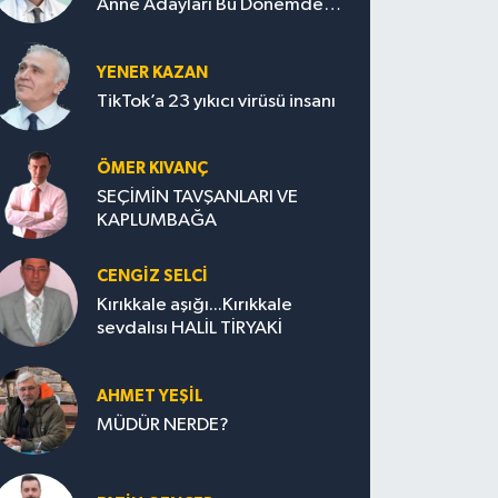
Anne Adayları Bu Dönemde
Nelere Dikkat Etmeli?
YENER KAZAN
TikTok’a 23 yıkıcı virüsü insanı
ÖMER KIVANÇ
SEÇİMİN TAVŞANLARI VE
KAPLUMBAĞA
CENGİZ SELCİ
Kırıkkale aşığı...Kırıkkale
sevdalısı HALİL TİRYAKİ
AHMET YEŞİL
MÜDÜR NERDE?