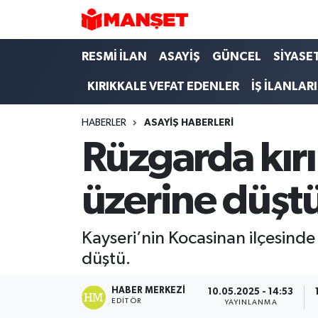
Hava Durumu
RESMİ İLAN
ASAYİŞ
GÜNCEL
SİYASE
KIRIKKALE VEFAT EDENLER
İŞ İLANLARI
Trafik Durumu
HABERLER
ASAYİŞ HABERLERİ
Süper Lig Puan Durumu ve Fikstür
Rüzgarda kırı
Tüm Manşetler
üzerine düşt
Son Dakika Haberleri
Haber Arşivi
Kayseri’nin Kocasinan ilçesinde
düştü.
HABER MERKEZI
10.05.2025 - 14:53
EDITÖR
YAYINLANMA