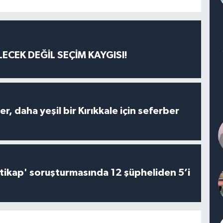
ECEK DEĞİL SEÇİM KAYGISI!
er, daha yeşil bir Kırıkkale için seferber
irtikap' soruşturmasında 12 şüpheliden 5’i