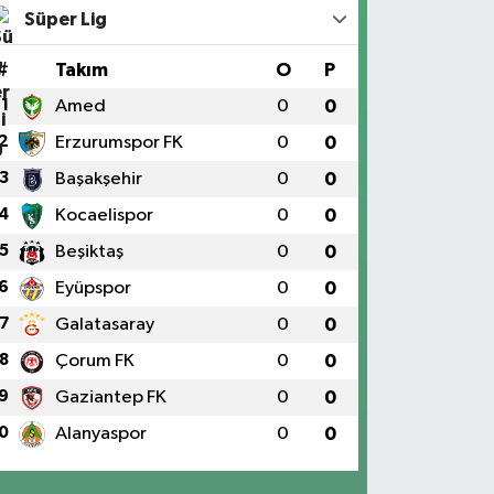
Süper Lig
#
Takım
O
P
1
Amed
0
0
2
Erzurumspor FK
0
0
3
Başakşehir
0
0
4
Kocaelispor
0
0
5
Beşiktaş
0
0
6
Eyüpspor
0
0
7
Galatasaray
0
0
8
Çorum FK
0
0
9
Gaziantep FK
0
0
0
Alanyaspor
0
0