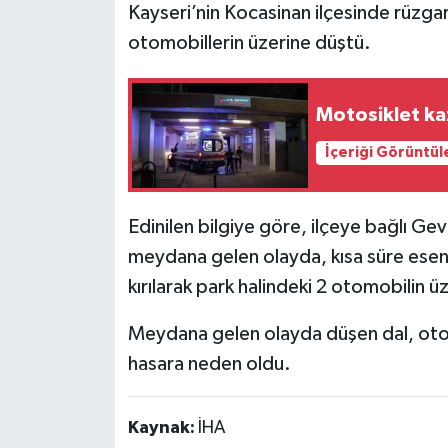
Kayseri’nin Kocasinan ilçesinde rüzgard
otomobillerin üzerine düştü.
Motosiklet kaz
İçeriği Görüntül
Edinilen bilgiye göre, ilçeye bağlı G
meydana gelen olayda, kısa süre esen 
kırılarak park halindeki 2 otomobilin ü
Meydana gelen olayda düşen dal, otom
hasara neden oldu.
Kaynak:
İHA