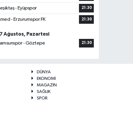
eşiktaş - Eyüpspor
21:30
med - Erzurumspor FK
21:30
7 Ağustos, Pazartesi
amsunspor - Göztepe
21:30
DÜNYA
EKONOMİ
MAGAZİN
SAĞLIK
SPOR