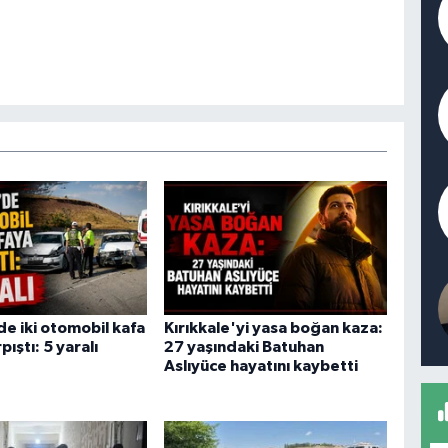
de iki otomobil kafa
Kırıkkale'yi yasa boğan kaza:
pıştı: 5 yaralı
27 yaşındaki Batuhan
Aslıyüce hayatını kaybetti