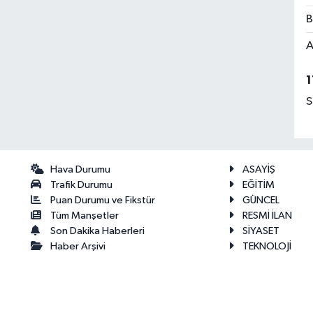
B
A
1
S
Hava Durumu
ASAYİŞ
Trafik Durumu
EĞİTİM
Puan Durumu ve Fikstür
GÜNCEL
Tüm Manşetler
RESMİ İLAN
Son Dakika Haberleri
SİYASET
Haber Arşivi
TEKNOLOJİ