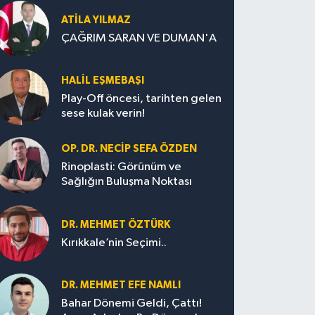
ATILA YILMAZ
ÇAĞRIM SARAN VE DUMAN'A
HALIL EŞMEBAŞI
Play-Off öncesi, tarihten gelen
sese kulak verin!
OP. DR. NECIP SEFA ÖZDEN
Rinoplasti: Görünüm ve
Sağlığın Buluşma Noktası
DR. MEHMET ÖZTÜRK
Kırıkkale’nin Seçimi..
DR. MEHMET EFE NAMLI
Bahar Dönemi Geldi, Çattı!