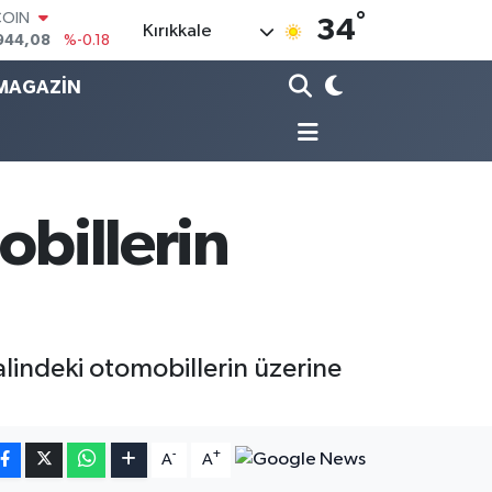
944,08
%-0.18
°
LAR
34
Kırıkkale
7436
%0.18
RO
MAGAZİN
2510
%0.32
RLİN
4811
%0.38
M ALTIN
0.55
%0.03
T100
obillerin
779
%-14
alindeki otomobillerin üzerine
-
+
A
A