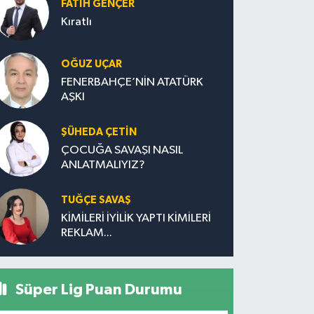
FATIH GENÇER
Kıratlı
OĞUZ UÇAR
FENERBAHÇE’NİN ATATÜRK
AŞKI
ŞÜHEDA ÇETİN
ÇOCUĞA SAVAŞI NASIL
ANLATMALIYIZ?
TUĞÇE SAVAŞ
KİMİLERİ İYİLİK YAPTI KİMİLERİ
REKLAM...
Süper Lig Puan Durumu