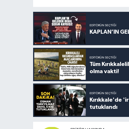
EDITÖRÜN SEÇTIĞI
KAPLAN’IN GEL
EDITÖRÜN SEÇTIĞI
Tüm Kırıkkalelil
olma vakti!
EDITÖRÜN SEÇTIĞI
Kırıkkale'de '
tutuklandı