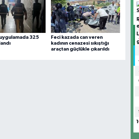
 uygulamada 325
Feci kazada can veren
landı
kadının cenazesi sıkıştığı
araçtan güçlükle çıkarıldı
1