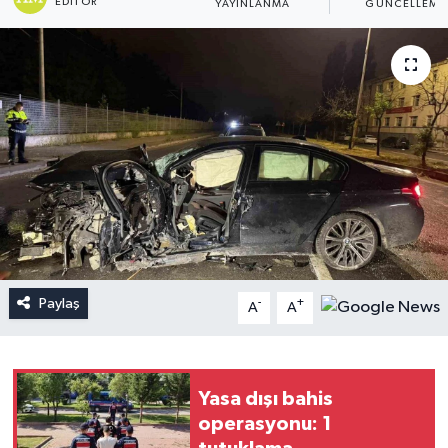
EDITÖR
YAYINLANMA
GÜNCELLEME
Paylaş
-
+
A
A
Yasa dışı bahis
operasyonu: 1