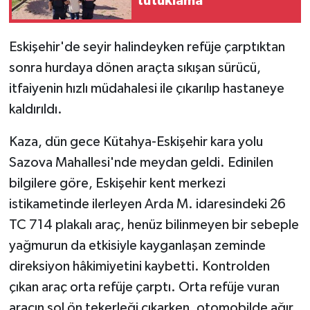
tutuklama
Eskişehir'de seyir halindeyken refüje çarptıktan
sonra hurdaya dönen araçta sıkışan sürücü,
itfaiyenin hızlı müdahalesi ile çıkarılıp hastaneye
kaldırıldı.
Kaza, dün gece Kütahya-Eskişehir kara yolu
Sazova Mahallesi'nde meydan geldi. Edinilen
bilgilere göre, Eskişehir kent merkezi
istikametinde ilerleyen Arda M. idaresindeki 26
TC 714 plakalı araç, henüz bilinmeyen bir sebeple
yağmurun da etkisiyle kayganlaşan zeminde
direksiyon hâkimiyetini kaybetti. Kontrolden
çıkan araç orta refüje çarptı. Orta refüje vuran
aracın sol ön tekerleği çıkarken, otomobilde ağır