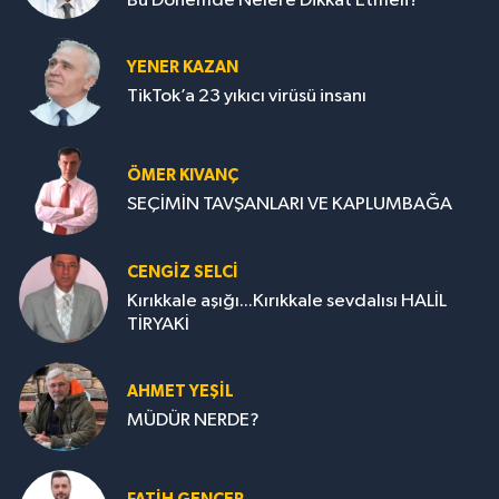
Bu Dönemde Nelere Dikkat Etmeli?
YENER KAZAN
TikTok’a 23 yıkıcı virüsü insanı
ÖMER KIVANÇ
SEÇİMİN TAVŞANLARI VE KAPLUMBAĞA
CENGİZ SELCİ
Kırıkkale aşığı...Kırıkkale sevdalısı HALİL
TİRYAKİ
AHMET YEŞİL
MÜDÜR NERDE?