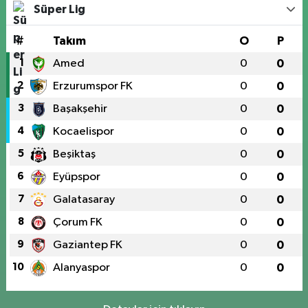
Süper Lig
#
Takım
O
P
1
Amed
0
0
2
Erzurumspor FK
0
0
3
Başakşehir
0
0
4
Kocaelispor
0
0
5
Beşiktaş
0
0
6
Eyüpspor
0
0
7
Galatasaray
0
0
8
Çorum FK
0
0
9
Gaziantep FK
0
0
10
Alanyaspor
0
0