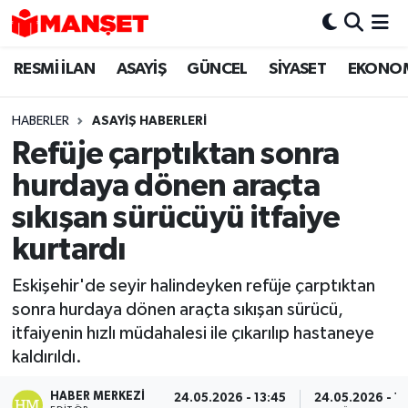
RESMİ İLAN
ASAYİŞ
GÜNCEL
SİYASET
EKONO
Hava Durumu
Trafik Durumu
HABERLER
ASAYİŞ HABERLERİ
Refüje çarptıktan sonra
Süper Lig Puan Durumu ve Fikstür
hurdaya dönen araçta
Tüm Manşetler
sıkışan sürücüyü itfaiye
kurtardı
Son Dakika Haberleri
Eskişehir'de seyir halindeyken refüje çarptıktan
Haber Arşivi
sonra hurdaya dönen araçta sıkışan sürücü,
itfaiyenin hızlı müdahalesi ile çıkarılıp hastaneye
kaldırıldı.
HABER MERKEZI
24.05.2026 - 13:45
24.05.2026 - 17