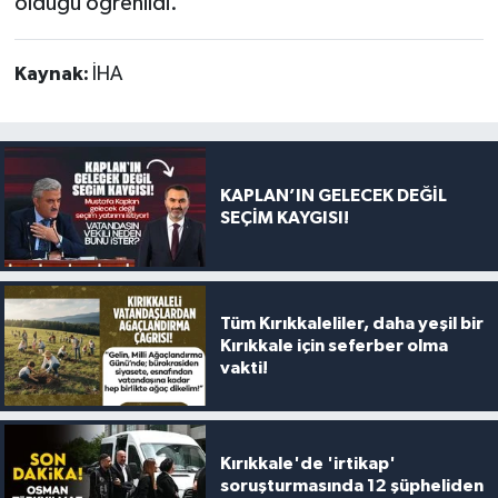
olduğu öğrenildi.
Kaynak:
İHA
KAPLAN’IN GELECEK DEĞİL
SEÇİM KAYGISI!
Tüm Kırıkkaleliler, daha yeşil bir
Kırıkkale için seferber olma
vakti!
Kırıkkale'de 'irtikap'
soruşturmasında 12 şüpheliden