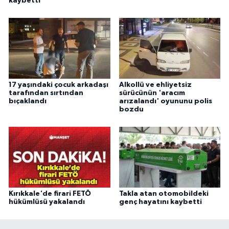
kaybetti
17 yaşındaki çocuk arkadaşı
Alkollü ve ehliyetsiz
tarafından sırtından
sürücünün 'aracım
bıçaklandı
arızalandı' oyununu polis
bozdu
Kırıkkale'de firari FETÖ
Takla atan otomobildeki
hükümlüsü yakalandı
genç hayatını kaybetti