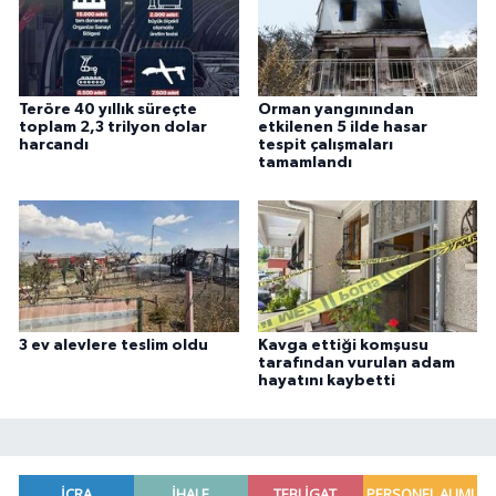
Teröre 40 yıllık süreçte
Orman yangınından
toplam 2,3 trilyon dolar
etkilenen 5 ilde hasar
harcandı
tespit çalışmaları
tamamlandı
3 ev alevlere teslim oldu
Kavga ettiği komşusu
tarafından vurulan adam
hayatını kaybetti