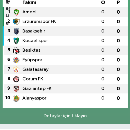
#
Takım
O
P
1
Amed
0
0
2
Erzurumspor FK
0
0
3
Başakşehir
0
0
4
Kocaelispor
0
0
5
Beşiktaş
0
0
6
Eyüpspor
0
0
7
Galatasaray
0
0
8
Çorum FK
0
0
9
Gaziantep FK
0
0
10
Alanyaspor
0
0
Detaylar için tıklayın