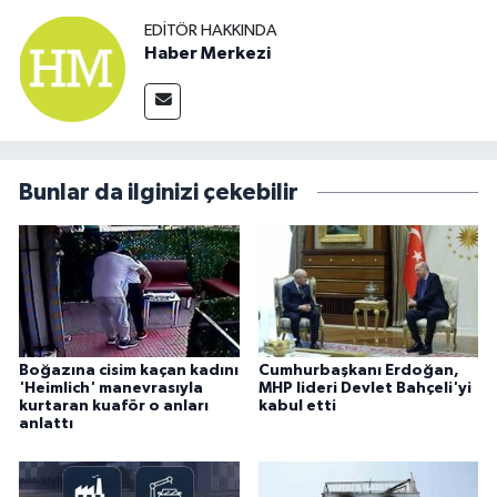
EDITÖR HAKKINDA
Haber Merkezi
Bunlar da ilginizi çekebilir
Boğazına cisim kaçan kadını
Cumhurbaşkanı Erdoğan,
'Heimlich' manevrasıyla
MHP lideri Devlet Bahçeli'yi
kurtaran kuaför o anları
kabul etti
anlattı