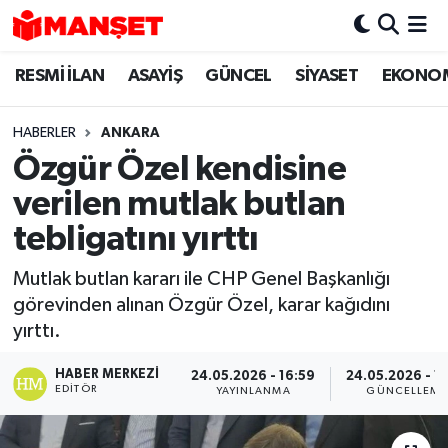
RESMİ İLAN
ASAYİŞ
GÜNCEL
SİYASET
EKONO
Hava Durumu
Trafik Durumu
HABERLER
ANKARA
Özgür Özel kendisine
Süper Lig Puan Durumu ve Fikstür
verilen mutlak butlan
Tüm Manşetler
tebligatını yırttı
Mutlak butlan kararı ile CHP Genel Başkanlığı
Son Dakika Haberleri
görevinden alınan Özgür Özel, karar kağıdını
yırttı.
Haber Arşivi
HABER MERKEZI
24.05.2026 - 16:59
24.05.2026 - 17
EDITÖR
YAYINLANMA
GÜNCELLEME