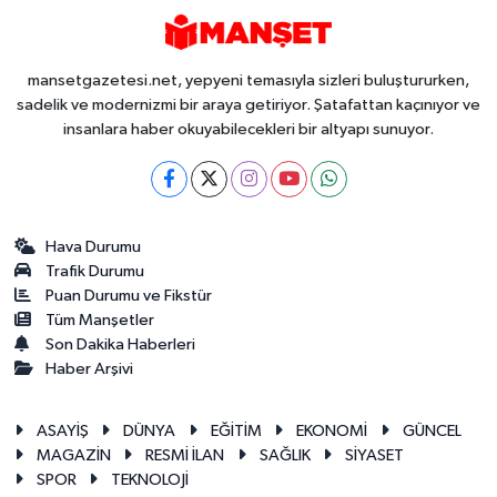
mansetgazetesi.net, yepyeni temasıyla sizleri buluştururken,
sadelik ve modernizmi bir araya getiriyor. Şatafattan kaçınıyor ve
insanlara haber okuyabilecekleri bir altyapı sunuyor.
Hava Durumu
Trafik Durumu
Puan Durumu ve Fikstür
Tüm Manşetler
Son Dakika Haberleri
Haber Arşivi
ASAYİŞ
DÜNYA
EĞİTİM
EKONOMİ
GÜNCEL
MAGAZİN
RESMİ İLAN
SAĞLIK
SİYASET
SPOR
TEKNOLOJİ