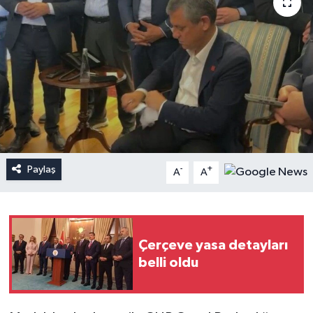
Paylaş
-
+
A
A
Çerçeve yasa detayları
belli oldu