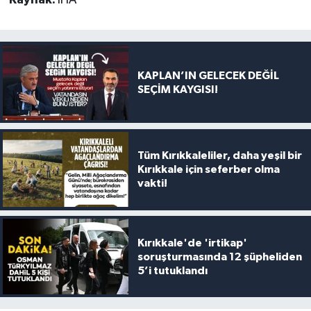
KAPLAN’IN GELECEK DEĞİL
SEÇİM KAYGISI!
Tüm Kırıkkaleliler, daha yeşil bir
Kırıkkale için seferber olma
vakti!
Kırıkkale'de 'irtikap'
soruşturmasında 12 şüpheliden
5’i tutuklandı