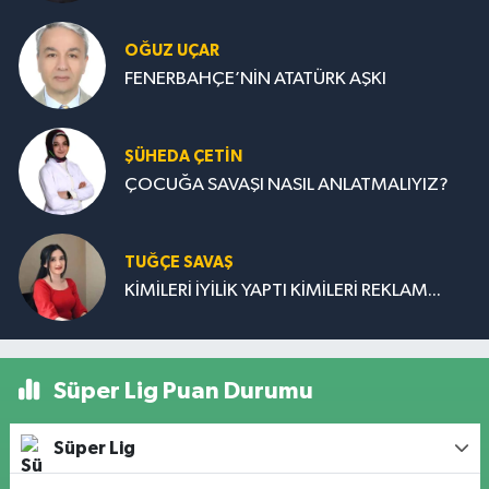
OĞUZ UÇAR
FENERBAHÇE’NİN ATATÜRK AŞKI
ŞÜHEDA ÇETİN
ÇOCUĞA SAVAŞI NASIL ANLATMALIYIZ?
TUĞÇE SAVAŞ
KİMİLERİ İYİLİK YAPTI KİMİLERİ REKLAM...
Süper Lig Puan Durumu
Süper Lig