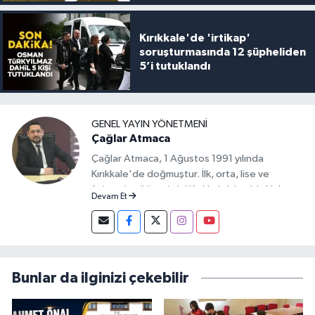
Kırıkkale'de 'irtikap'
soruşturmasında 12 şüpheliden
5’i tutuklandı
GENEL YAYIN YÖNETMENI
Çağlar Atmaca
Çağlar Atmaca, 1 Ağustos 1991 yılında
Kırıkkale'de doğmuştur. İlk, orta, lise ve
üniversite öğrenimini Kırıkkale'de aldı. Halen
Devam Et
Kırıkkale Üniversitesi İktisadi ve İdari Bilimler
Fakültesi, Siyaset Bilimi ve Kamu Yönetimi
öğrencisi olan Çağlar Atmaca, 2016 yılından
bu yana Manşet Gazetesi Genel Yayın
Yönetmenliği yapmaktadır.
Bunlar da ilginizi çekebilir