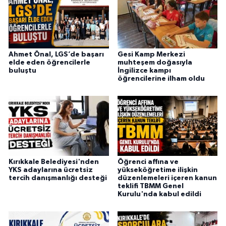
Ahmet Önal, LGS’de başarı
Gesi Kamp Merkezi
elde eden öğrencilerle
muhteşem doğasıyla
buluştu
İngilizce kampı
öğrencilerine ilham oldu
Kırıkkale Belediyesi'nden
Öğrenci affına ve
YKS adaylarına ücretsiz
yükseköğretime ilişkin
tercih danışmanlığı desteği
düzenlemeleri içeren kanun
teklifi TBMM Genel
Kurulu'nda kabul edildi