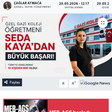
ÇAĞLAR ATMACA
20.05.2026 - 12:17
20.05.20
GENEL YAYIN YÖNETMENI
YAYINLANMA
GÜNC
Paylaş
-
+
A
A