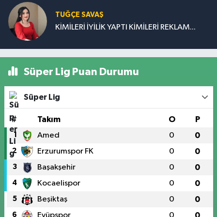
TUĞÇE SAVAŞ
KİMİLERİ İYİLİK YAPTI KİMİLERİ REKLAM...
Süper Lig Puan Durumu
Süper Lig
#
Takım
O
P
1
Amed
0
0
2
Erzurumspor FK
0
0
3
Başakşehir
0
0
4
Kocaelispor
0
0
5
Beşiktaş
0
0
6
Eyüpspor
0
0