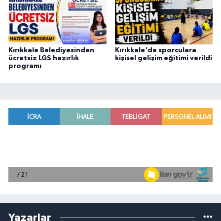
Kırıkkale Belediyesinden
Kırıkkale'de sporculara
ücretsiz LGS hazırlık
kişisel gelişim eğitimi verildi
programı
Yazarlar