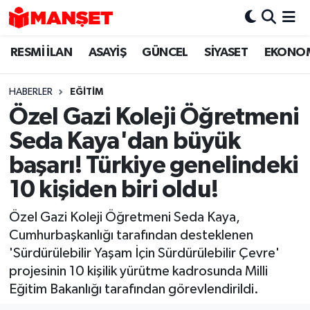
RESMİ İLAN
ASAYİŞ
GÜNCEL
SİYASET
EKONO
Hava Durumu
Trafik Durumu
HABERLER
EĞİTİM
Özel Gazi Koleji Öğretmeni
Süper Lig Puan Durumu ve Fikstür
Seda Kaya'dan büyük
Tüm Manşetler
başarı! Türkiye genelindeki
10 kişiden biri oldu!
Son Dakika Haberleri
Özel Gazi Koleji Öğretmeni Seda Kaya,
Haber Arşivi
Cumhurbaşkanlığı tarafından desteklenen
'Sürdürülebilir Yaşam İçin Sürdürülebilir Çevre'
projesinin 10 kişilik yürütme kadrosunda Milli
Eğitim Bakanlığı tarafından görevlendirildi.