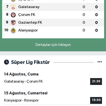
7
Galatasaray
0
0
8
Çorum FK
0
0
9
Gaziantep FK
0
0
10
Alanyaspor
0
0
Detaylar için tıklayın
Süper Lig Fikstür
14 Ağustos, Cuma
Galatasaray - Çorum FK
21:30
15 Ağustos, Cumartesi
Konyaspor - Rizespor
19:00