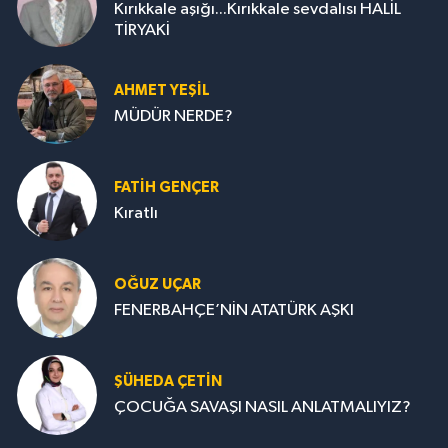
Kırıkkale aşığı...Kırıkkale sevdalısı HALİL
TİRYAKİ
AHMET YEŞİL
MÜDÜR NERDE?
FATIH GENÇER
Kıratlı
OĞUZ UÇAR
FENERBAHÇE’NİN ATATÜRK AŞKI
ŞÜHEDA ÇETİN
ÇOCUĞA SAVAŞI NASIL ANLATMALIYIZ?