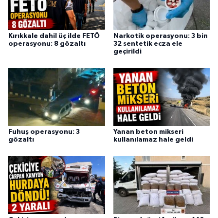
Kırıkkale dahil üç ilde FETÖ
Narkotik operasyonu: 3 bin
operasyonu: 8 gözaltı
32 sentetik ecza ele
geçirildi
Fuhuş operasyonu: 3
Yanan beton mikseri
gözaltı
kullanılamaz hale geldi