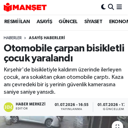
RESMİ İLAN
ASAYİŞ
GÜNCEL
SİYASET
EKONO
Hava Durumu
Trafik Durumu
HABERLER
ASAYİŞ HABERLERİ
Otomobile çarpan bisikletli
Süper Lig Puan Durumu ve Fikstür
çocuk yaralandı
Tüm Manşetler
Kırşehir'de bisikletiyle kaldırım üzerinde ilerleyen
çocuk, ara sokaktan çıkan otomobile çarptı. Kaza
Son Dakika Haberleri
anı çevredeki bir iş yerinin güvenlik kamerasına
saniye saniye yansıdı.
Haber Arşivi
HABER MERKEZI
01.07.2026 - 16:55
01.07.2026 - 17:
EDITÖR
YAYINLANMA
GÜNCELLEME