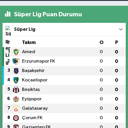
Süper Lig Puan Durumu
Süper Lig
#
Takım
O
P
1
Amed
0
0
2
Erzurumspor FK
0
0
3
Başakşehir
0
0
4
Kocaelispor
0
0
5
Beşiktaş
0
0
6
Eyüpspor
0
0
7
Galatasaray
0
0
8
Çorum FK
0
0
9
Gaziantep FK
0
0