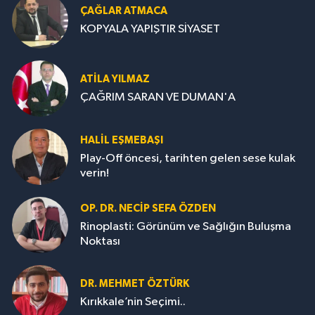
ÇAĞLAR ATMACA
KOPYALA YAPIŞTIR SİYASET
ATILA YILMAZ
ÇAĞRIM SARAN VE DUMAN'A
HALIL EŞMEBAŞI
Play-Off öncesi, tarihten gelen sese kulak
verin!
OP. DR. NECIP SEFA ÖZDEN
Rinoplasti: Görünüm ve Sağlığın Buluşma
Noktası
DR. MEHMET ÖZTÜRK
Kırıkkale’nin Seçimi..