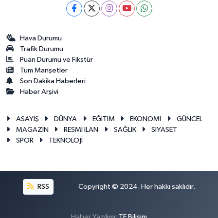
Hava Durumu
Trafik Durumu
Puan Durumu ve Fikstür
Tüm Manşetler
Son Dakika Haberleri
Haber Arşivi
ASAYİŞ
DÜNYA
EĞİTİM
EKONOMİ
GÜNCEL
MAGAZİN
RESMİ İLAN
SAĞLIK
SİYASET
SPOR
TEKNOLOJİ
RSS
Copyright © 2024. Her hakkı saklıdır.
Haber Yazılımı:
TE Bilişim