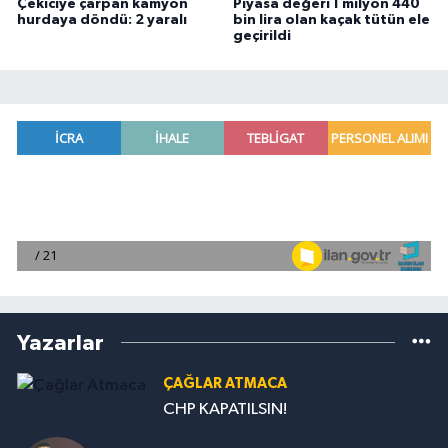
Çekiciye çarpan kamyon
Piyasa değeri 1 milyon 440
hurdaya döndü: 2 yaralı
bin lira olan kaçak tütün ele
geçirildi
Yazarlar
ÇAĞLAR ATMACA
CHP KAPATILSIN!