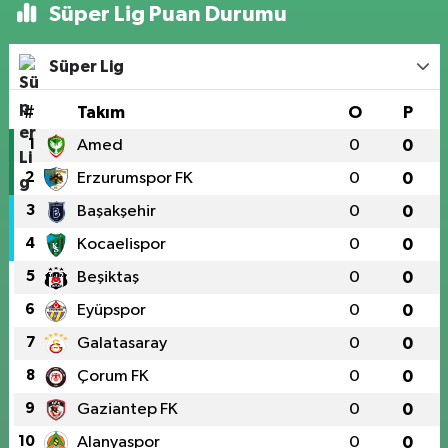
Süper Lig Puan Durumu
Süper Lig
#
Takım
O
P
1
Amed
0
0
2
Erzurumspor FK
0
0
3
Başakşehir
0
0
4
Kocaelispor
0
0
5
Beşiktaş
0
0
6
Eyüpspor
0
0
7
Galatasaray
0
0
8
Çorum FK
0
0
9
Gaziantep FK
0
0
10
Alanyaspor
0
0