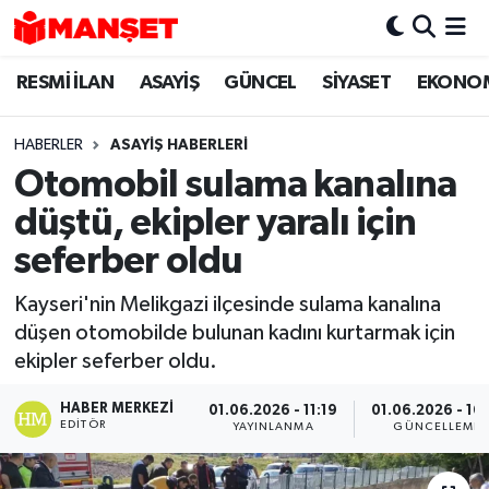
RESMİ İLAN
ASAYİŞ
GÜNCEL
SİYASET
EKONO
Hava Durumu
Trafik Durumu
HABERLER
ASAYİŞ HABERLERİ
Otomobil sulama kanalına
Süper Lig Puan Durumu ve Fikstür
düştü, ekipler yaralı için
Tüm Manşetler
seferber oldu
Kayseri'nin Melikgazi ilçesinde sulama kanalına
Son Dakika Haberleri
düşen otomobilde bulunan kadını kurtarmak için
ekipler seferber oldu.
Haber Arşivi
HABER MERKEZI
01.06.2026 - 11:19
01.06.2026 - 16:
EDITÖR
YAYINLANMA
GÜNCELLEME