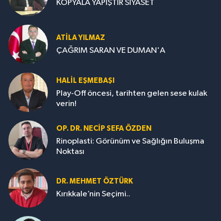
KOPYALA YAPIŞTIR SİYASET
ATILA YILMAZ
ÇAĞRIM SARAN VE DUMAN'A
HALIL EŞMEBAŞI
Play-Off öncesi, tarihten gelen sese kulak
verin!
OP. DR. NECIP SEFA ÖZDEN
Rinoplasti: Görünüm ve Sağlığın Buluşma
Noktası
DR. MEHMET ÖZTÜRK
Kırıkkale’nin Seçimi..