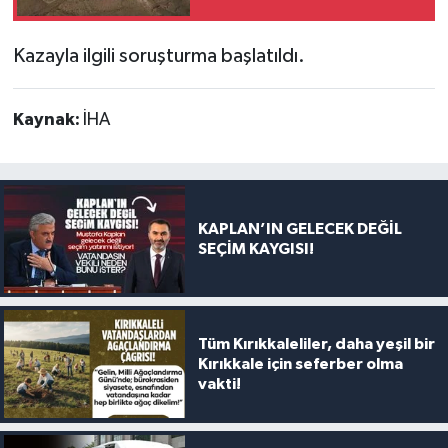
ehliyetsiz sürücüye 88
bin TL ceza kesildi
Kazayla ilgili soruşturma başlatıldı.
Kaynak:
İHA
KAPLAN’IN GELECEK DEĞİL
SEÇİM KAYGISI!
Tüm Kırıkkaleliler, daha yeşil bir
Kırıkkale için seferber olma
vakti!