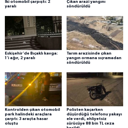
İki otomobil çarpıştı: 2
Çıkan arazi yangını
yaralı
söndürüldü
Eskişehir'de Bıçaklı kavga:
Tarım arazisinde çıkan
1'i ağır, 2 yaralı
yangın ormana sıçramadan
söndürüldü
Kontrolden çıkan otomobil
Polisten kaçarken
park halindeki araçlara
düşürdüğü telefonu yakayı
çarptı: 3 araçta hasar
ele verdi, ehliyetsiz
oluştu
sürücüye 88 bin TL ceza