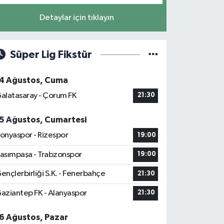
Detaylar için tıklayın
Süper Lig Fikstür
4 Ağustos, Cuma
alatasaray - Çorum FK
21:30
5 Ağustos, Cumartesi
onyaspor - Rizespor
19:00
asımpaşa - Trabzonspor
19:00
ençlerbirliği S.K. - Fenerbahçe
21:30
aziantep FK - Alanyaspor
21:30
6 Ağustos, Pazar