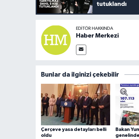
tutuklandı
EDITÖR HAKKINDA
Haber Merkezi
Bunlar da ilginizi çekebilir
Çerçeve yasa detayları belli
Bakan Yum
oldu
genelinde