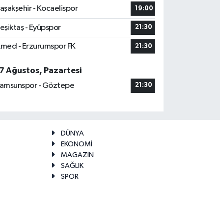
aşakşehir - Kocaelispor
19:00
eşiktaş - Eyüpspor
21:30
med - Erzurumspor FK
21:30
7 Ağustos, Pazartesi
amsunspor - Göztepe
21:30
DÜNYA
EKONOMİ
MAGAZİN
SAĞLIK
SPOR