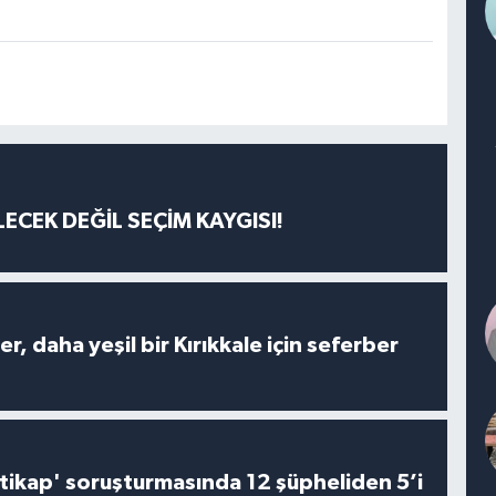
ECEK DEĞİL SEÇİM KAYGISI!
er, daha yeşil bir Kırıkkale için seferber
irtikap' soruşturmasında 12 şüpheliden 5’i