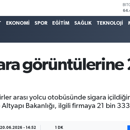
DO
47
EU
T
EKONOMİ
SPOR
EĞİTİM
SAĞLIK
TEKNOLOJİ
55
STE
64
GRA
651
BİS
13.
ra görüntülerine 21
ler arası yolcu otobüsünde sigara içildiğin
ltyapı Bakanlığı, ilgili firmaya 21 bin 333 
20.06.2026 - 14:52
1 DK