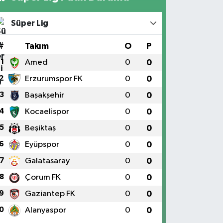
Süper Lig
#
Takım
O
P
1
Amed
0
0
2
Erzurumspor FK
0
0
3
Başakşehir
0
0
4
Kocaelispor
0
0
5
Beşiktaş
0
0
6
Eyüpspor
0
0
7
Galatasaray
0
0
8
Çorum FK
0
0
9
Gaziantep FK
0
0
0
Alanyaspor
0
0