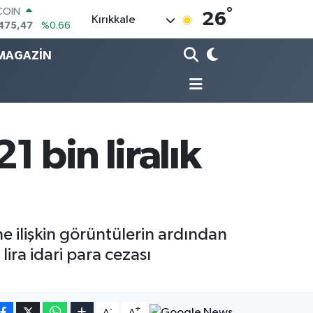
°
LAR
26
Kırıkkale
,5986
%0.06
RO
MAGAZİN
,0700
%0.1
RLİN
,2438
%0.21
M ALTIN
8.23
%0.39
T100
703
%0
 bin liralık
e ilişkin görüntülerin ardından
lira idari para cezası
-
+
A
A