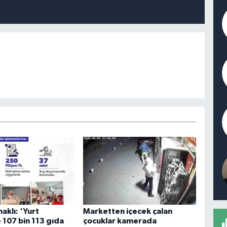
aklı: 'Yurt
Marketten içecek çalan
 107 bin 113 gıda
çocuklar kamerada