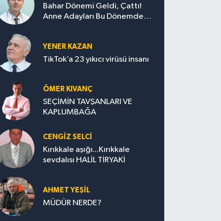
Bahar Dönemi Geldi, Çattı!
Anne Adayları Bu Dönemde
Nelere Dikkat Etmeli?
YENER KAZAN
TikTok’a 23 yıkıcı virüsü insanı
ÖMER KIVANÇ
SEÇİMİN TAVŞANLARI VE
KAPLUMBAĞA
CENGİZ SELCİ
Kırıkkale aşığı...Kırıkkale
sevdalısı HALİL TİRYAKİ
AHMET YEŞİL
MÜDÜR NERDE?