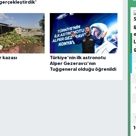
gerçekleştirdik'
ır kazası
Türkiye'nin ilk astronotu
Alper Gezeravcı'nın
Tuğgeneral olduğu öğrenildi
1