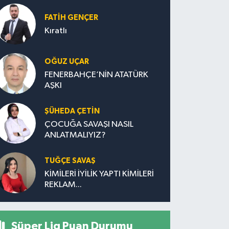
FATIH GENÇER
Kıratlı
OĞUZ UÇAR
FENERBAHÇE’NİN ATATÜRK
AŞKI
ŞÜHEDA ÇETİN
ÇOCUĞA SAVAŞI NASIL
ANLATMALIYIZ?
TUĞÇE SAVAŞ
KİMİLERİ İYİLİK YAPTI KİMİLERİ
REKLAM...
Süper Lig Puan Durumu