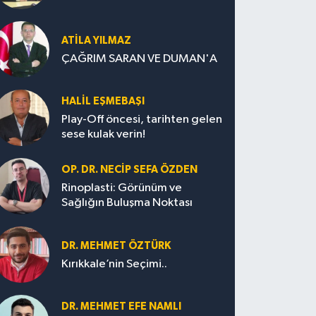
ATILA YILMAZ
ÇAĞRIM SARAN VE DUMAN'A
HALIL EŞMEBAŞI
Play-Off öncesi, tarihten gelen
sese kulak verin!
OP. DR. NECIP SEFA ÖZDEN
Rinoplasti: Görünüm ve
Sağlığın Buluşma Noktası
DR. MEHMET ÖZTÜRK
Kırıkkale’nin Seçimi..
DR. MEHMET EFE NAMLI