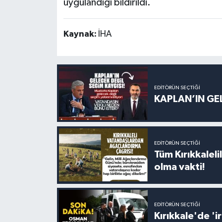
uygulandığı bildirildi.
Kaynak:
İHA
EDITÖRÜN SEÇTIĞI
KAPLAN’IN GEL
EDITÖRÜN SEÇTIĞI
Tüm Kırıkkalelil
olma vakti!
EDITÖRÜN SEÇTIĞI
Kırıkkale'de '