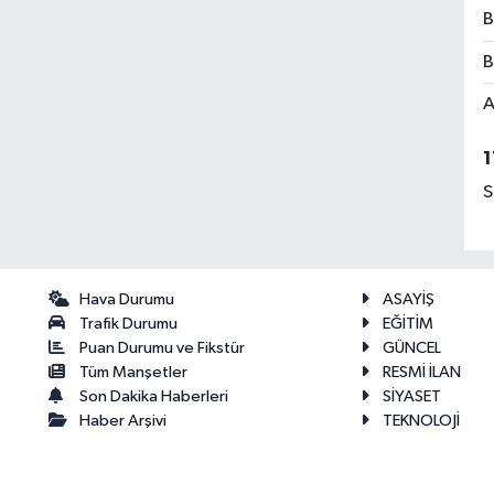
B
B
A
1
S
Hava Durumu
ASAYİŞ
Trafik Durumu
EĞİTİM
Puan Durumu ve Fikstür
GÜNCEL
Tüm Manşetler
RESMİ İLAN
Son Dakika Haberleri
SİYASET
Haber Arşivi
TEKNOLOJİ