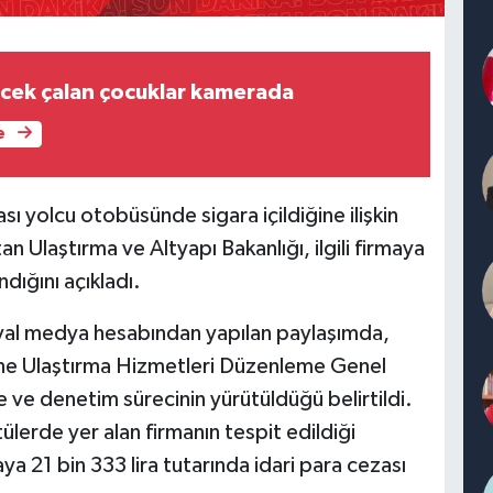
cek çalan çocuklar kamerada
e
ı yolcu otobüsünde sigara içildiğine ilişkin
 Ulaştırma ve Altyapı Bakanlığı, ilgili firmaya
ndığını açıkladı.
syal medya hesabından yapılan paylaşımda,
ne Ulaştırma Hizmetleri Düzenleme Genel
 ve denetim sürecinin yürütüldüğü belirtildi.
lerde yer alan firmanın tespit edildiği
a 21 bin 333 lira tutarında idari para cezası