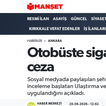
Hava Durumu
RESMİ İLAN
ASAYİŞ
GÜNCEL
SİYASE
KIRIKKALE VEFAT EDENLER
İŞ İLANLARI
Trafik Durumu
HABERLER
ANKARA
Süper Lig Puan Durumu ve Fikstür
Otobüste siga
Tüm Manşetler
ceza
Son Dakika Haberleri
Haber Arşivi
Sosyal medyada paylaşılan şehir
inceleme başlatan Ulaştırma ve A
uygulandığını açıkladı.
HABER MERKEZI
20.06.2026 - 12:42