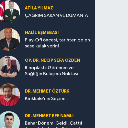
ATILA YILMAZ
ÇAĞRIM SARAN VE DUMAN'A
HALIL EŞMEBAŞI
Play-Off öncesi, tarihten gelen
sese kulak verin!
OP. DR. NECIP SEFA ÖZDEN
Rinoplasti: Görünüm ve
Sağlığın Buluşma Noktası
DR. MEHMET ÖZTÜRK
Kırıkkale’nin Seçimi..
DR. MEHMET EFE NAMLI
Bahar Dönemi Geldi, Çattı!