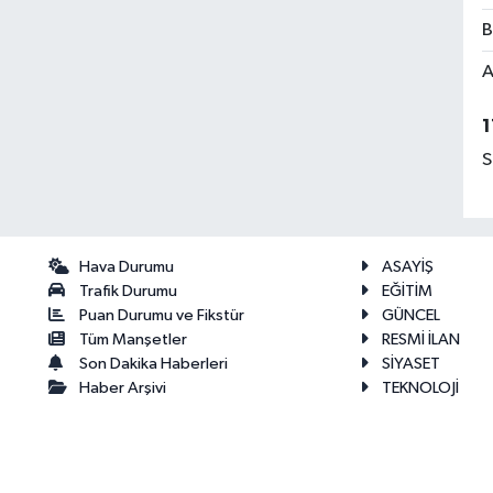
B
A
1
S
Hava Durumu
ASAYİŞ
Trafik Durumu
EĞİTİM
Puan Durumu ve Fikstür
GÜNCEL
Tüm Manşetler
RESMİ İLAN
Son Dakika Haberleri
SİYASET
Haber Arşivi
TEKNOLOJİ