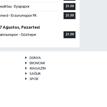
eşiktaş - Eyüpspor
21:30
med - Erzurumspor FK
21:30
7 Ağustos, Pazartesi
amsunspor - Göztepe
21:30
DÜNYA
EKONOMİ
MAGAZİN
SAĞLIK
SPOR