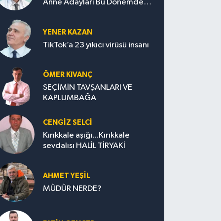
Anne Adayları Bu Dönemde
Nelere Dikkat Etmeli?
YENER KAZAN
TikTok’a 23 yıkıcı virüsü insanı
ÖMER KIVANÇ
SEÇİMİN TAVŞANLARI VE
KAPLUMBAĞA
CENGİZ SELCİ
Kırıkkale aşığı...Kırıkkale
sevdalısı HALİL TİRYAKİ
AHMET YEŞİL
MÜDÜR NERDE?