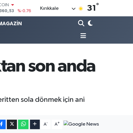
°
LAR
31
Kırıkkale
,7069
%0.17
RO
,0265
%0.01
MAGAZİN
RLİN
1897
%0.02
AM ALTIN
4.81
%1.44
T100
887
%64
tan son anda
TCOIN
360,53
%-0.76
ritten sola dönmek için ani
-
+
A
A