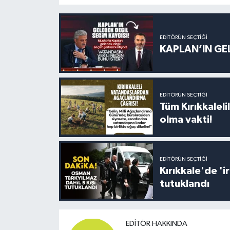
EDITÖRÜN SEÇTIĞI
KAPLAN’IN GEL
EDITÖRÜN SEÇTIĞI
Tüm Kırıkkalelil
olma vakti!
EDITÖRÜN SEÇTIĞI
Kırıkkale'de '
tutuklandı
EDITÖR HAKKINDA