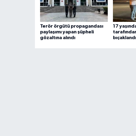
Terör örgütü propagandası
17 yaşınd
paylaşımı yapan şüpheli
tarafından
gözaltına alındı
bıçakland