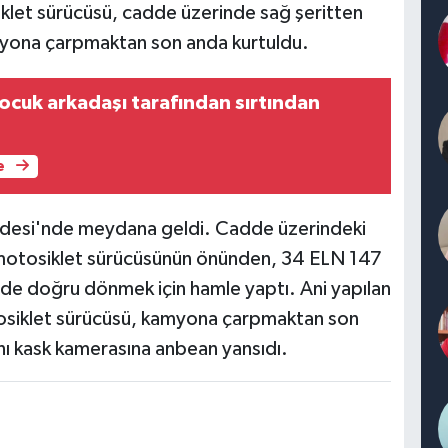
klet sürücüsü, cadde üzerinde sağ şeritten
myona çarpmaktan son anda kurtuldu.
ocuk arkadaşı tarafından sırtından
e
desi'nde meydana geldi. Cadde üzerindeki
eyen motosiklet sürücüsünün önünden, 34 ELN 147
ride doğru dönmek için hamle yaptı. Ani yapılan
tosiklet sürücüsü, kamyona çarpmaktan son
anı kask kamerasına anbean yansıdı.