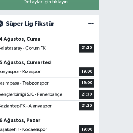
Detaylar için tıklayın
Süper Lig Fikstür
4 Ağustos, Cuma
alatasaray - Çorum FK
21:30
5 Ağustos, Cumartesi
onyaspor - Rizespor
19:00
asımpaşa - Trabzonspor
19:00
ençlerbirliği S.K. - Fenerbahçe
21:30
aziantep FK - Alanyaspor
21:30
6 Ağustos, Pazar
aşakşehir - Kocaelispor
19:00