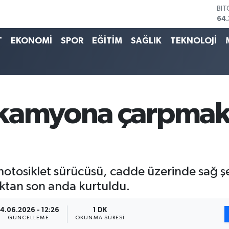
DO
47
EU
55
T
EKONOMİ
SPOR
EĞİTİM
SAĞLIK
TEKNOLOJİ
STE
64,
GR
657
BİS
13.
 kamyona çarpmak
BI
64.
motosiklet sürücüsü, cadde üzerinde sağ şe
tan son anda kurtuldu.
14.06.2026 - 12:26
1 DK
GÜNCELLEME
OKUNMA SÜRESI