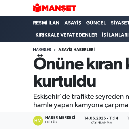
Hava Durumu
RESMİ İLAN
ASAYİŞ
GÜNCEL
SİYASE
KIRIKKALE VEFAT EDENLER
İŞ İLANLARI
Trafik Durumu
HABERLER
ASAYİŞ HABERLERİ
Süper Lig Puan Durumu ve Fikstür
Önüne kıran
Tüm Manşetler
kurtuldu
Son Dakika Haberleri
Haber Arşivi
Eskişehir'de trafikte seyreden 
hamle yapan kamyona çarpmak
HABER MERKEZI
14.06.2026 - 11:14
EDITÖR
YAYINLANMA