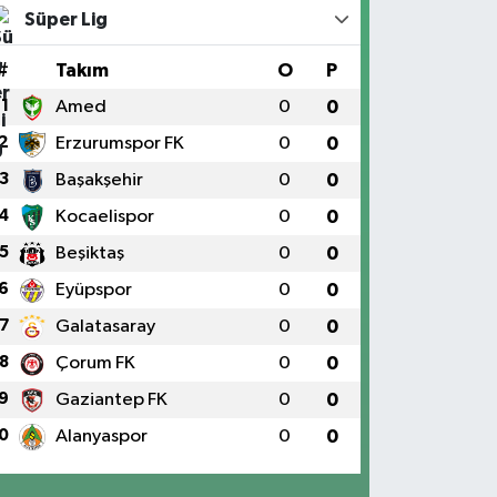
Süper Lig
#
Takım
O
P
1
Amed
0
0
2
Erzurumspor FK
0
0
3
Başakşehir
0
0
4
Kocaelispor
0
0
5
Beşiktaş
0
0
6
Eyüpspor
0
0
7
Galatasaray
0
0
8
Çorum FK
0
0
9
Gaziantep FK
0
0
0
Alanyaspor
0
0