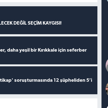
ECEK DEĞİL SEÇİM KAYGISI!
er, daha yeşil bir Kırıkkale için seferber
irtikap' soruşturmasında 12 şüpheliden 5’i