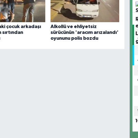
aki çocuk arkadaşı
Alkollü ve ehliyetsiz
 sırtından
sürücünün 'aracım arızalandı'
ı
oyununu polis bozdu
1