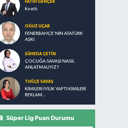
FATIH GENÇER
Kıratlı
OĞUZ UÇAR
FENERBAHÇE’NİN ATATÜRK
AŞKI
ŞÜHEDA ÇETİN
ÇOCUĞA SAVAŞI NASIL
ANLATMALIYIZ?
TUĞÇE SAVAŞ
KİMİLERİ İYİLİK YAPTI KİMİLERİ
REKLAM...
Süper Lig Puan Durumu