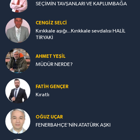
SEÇİMİN TAVŞANLARI VE KAPLUMBAĞA
CENGİZ SELCİ
Kırıkkale aşığı...Kırıkkale sevdalısı HALİL
TİRYAKİ
AHMET YEŞİL
MÜDÜR NERDE?
FATIH GENÇER
Kıratlı
OĞUZ UÇAR
FENERBAHÇE’NİN ATATÜRK AŞKI