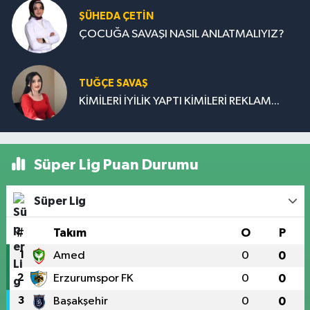
ŞÜHEDA ÇETİN
ÇOCUĞA SAVAŞI NASIL ANLATMALIYIZ?
TUĞÇE SAVAŞ
KİMİLERİ İYİLİK YAPTI KİMİLERİ REKLAM...
Süper Lig Puan Durumu
Süper Lig
#
Takım
O
P
1
Amed
0
0
2
Erzurumspor FK
0
0
3
Başakşehir
0
0