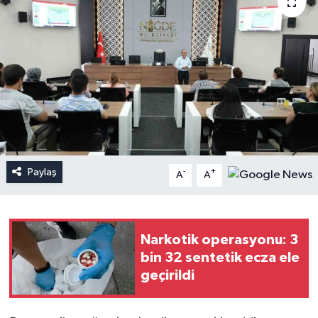
Paylaş
-
+
A
A
Narkotik operasyonu: 3
bin 32 sentetik ecza ele
geçirildi