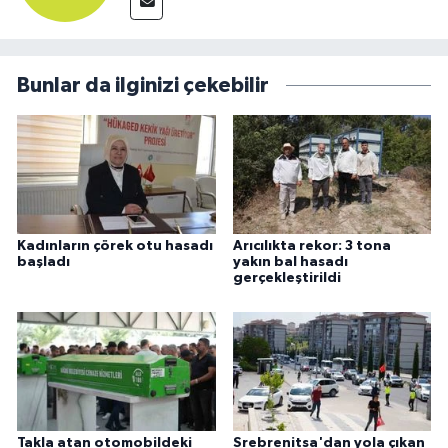
Bunlar da ilginizi çekebilir
Kadınların çörek otu hasadı
Arıcılıkta rekor: 3 tona
başladı
yakın bal hasadı
gerçekleştirildi
Takla atan otomobildeki
Srebrenitsa'dan yola çıkan