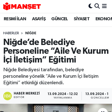
RESMİ İLAN
ASAYİŞ
GÜNCEL
SİYASET
EKONO
Hava Durumu
Trafik Durumu
HABERLER
NIĞDE
Niğde’de Belediye
Süper Lig Puan Durumu ve Fikstür
Personeline “Aile Ve Kurum
Tüm Manşetler
İçi İletişim” Eğitimi
Niğde Belediyesi tarafından, belediye
Son Dakika Haberleri
personeline yönelik “Aile ve Kurum İçi İletişim
Eğitimi” etkinliği düzenlendi.
Haber Arşivi
HABER MERKEZI
13.09.2024 - 12:32
13.09.2024 - 16
EDITÖR
YAYINLANMA
GÜNCELLEME