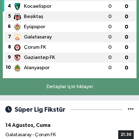
4
Kocaelispor
0
0
5
Beşiktaş
0
0
6
Eyüpspor
0
0
7
Galatasaray
0
0
8
Çorum FK
0
0
9
Gaziantep FK
0
0
10
Alanyaspor
0
0
Detaylar için tıklayın
Süper Lig Fikstür
14 Ağustos, Cuma
Galatasaray - Çorum FK
21:30