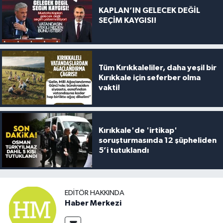
KAPLAN’IN GELECEK DEĞİL
SEÇİM KAYGISI!
Tüm Kırıkkaleliler, daha yeşil bir
Kırıkkale için seferber olma
vakti!
Kırıkkale'de 'irtikap'
soruşturmasında 12 şüpheliden
5’i tutuklandı
EDITÖR HAKKINDA
Haber Merkezi