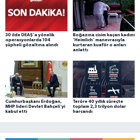
30 ilde DEAŞ'a yönelik
Boğazına cisim kaçan kadını
operasyonlarda 104
'Heimlich' manevrasıyla
şüpheli gözaltına alındı
kurtaran kuaför o anları
anlattı
Cumhurbaşkanı Erdoğan,
Teröre 40 yıllık süreçte
MHP lideri Devlet Bahçeli'yi
toplam 2,3 trilyon dolar
kabul etti
harcandı