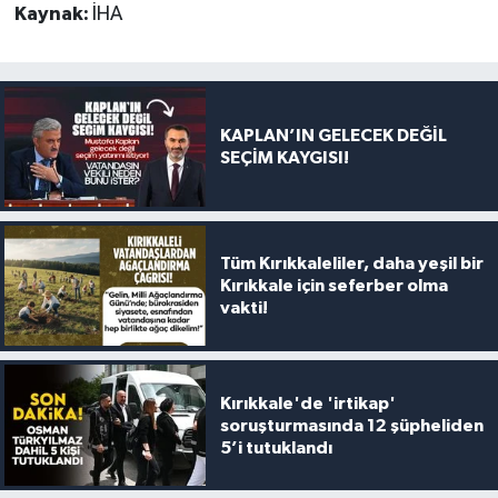
Kaynak:
İHA
KAPLAN’IN GELECEK DEĞİL
SEÇİM KAYGISI!
Tüm Kırıkkaleliler, daha yeşil bir
Kırıkkale için seferber olma
vakti!
Kırıkkale'de 'irtikap'
soruşturmasında 12 şüpheliden
5’i tutuklandı