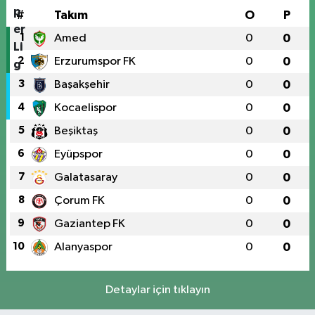
#
Takım
O
P
1
Amed
0
0
2
Erzurumspor FK
0
0
3
Başakşehir
0
0
4
Kocaelispor
0
0
5
Beşiktaş
0
0
6
Eyüpspor
0
0
7
Galatasaray
0
0
8
Çorum FK
0
0
9
Gaziantep FK
0
0
10
Alanyaspor
0
0
Detaylar için tıklayın