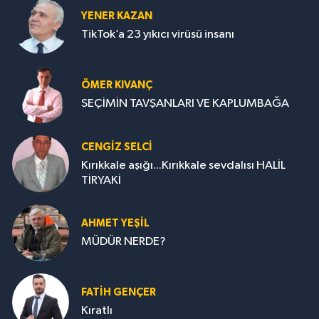
YENER KAZAN
TikTok’a 23 yıkıcı virüsü insanı
ÖMER KIVANÇ
SEÇİMİN TAVŞANLARI VE KAPLUMBAĞA
CENGİZ SELCİ
Kırıkkale aşığı...Kırıkkale sevdalısı HALİL
TİRYAKİ
AHMET YEŞİL
MÜDÜR NERDE?
FATIH GENÇER
Kıratlı