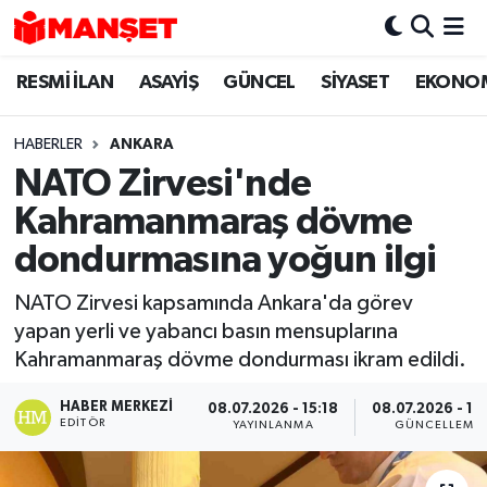
RESMİ İLAN
ASAYİŞ
GÜNCEL
SİYASET
EKONO
Hava Durumu
Trafik Durumu
HABERLER
ANKARA
NATO Zirvesi'nde
Süper Lig Puan Durumu ve Fikstür
Kahramanmaraş dövme
Tüm Manşetler
dondurmasına yoğun ilgi
NATO Zirvesi kapsamında Ankara'da görev
Son Dakika Haberleri
yapan yerli ve yabancı basın mensuplarına
Kahramanmaraş dövme dondurması ikram edildi.
Haber Arşivi
HABER MERKEZI
08.07.2026 - 15:18
08.07.2026 - 16
EDITÖR
YAYINLANMA
GÜNCELLEME