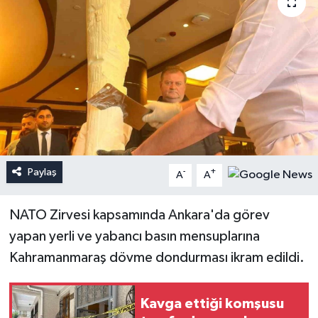
Paylaş
-
+
A
A
NATO Zirvesi kapsamında Ankara'da görev
yapan yerli ve yabancı basın mensuplarına
Kahramanmaraş dövme dondurması ikram edildi.
Kavga ettiği komşusu