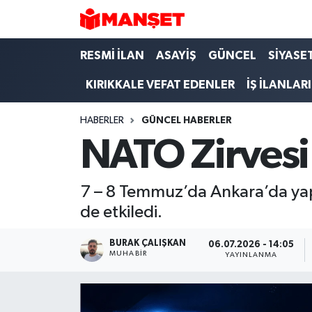
Hava Durumu
RESMİ İLAN
ASAYİŞ
GÜNCEL
SİYASE
KIRIKKALE VEFAT EDENLER
İŞ İLANLARI
Trafik Durumu
HABERLER
GÜNCEL HABERLER
Süper Lig Puan Durumu ve Fikstür
NATO Zirvesi 
Tüm Manşetler
7 – 8 Temmuz’da Ankara’da yapı
Son Dakika Haberleri
de etkiledi.
Haber Arşivi
BURAK ÇALIŞKAN
06.07.2026 - 14:05
MUHABIR
YAYINLANMA