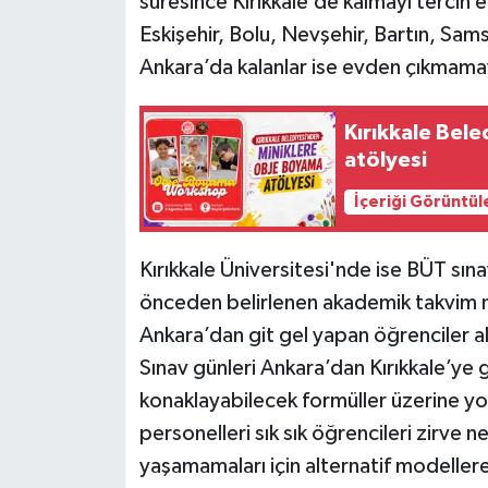
süresince Kırıkkale’de kalmayı tercih edi
Eskişehir, Bolu, Nevşehir, Bartın, Sam
Ankara’da kalanlar ise evden çıkmama
Kırıkkale Bel
atölyesi
İçeriği Görüntül
Kırıkkale Üniversitesi'nde ise BÜT sın
önceden belirlenen akademik takvim ne
Ankara’dan git gel yapan öğrenciler 
Sınav günleri Ankara’dan Kırıkkale’ye ge
konaklayabilecek formüller üzerine yoğ
personelleri sık sık öğrencileri zirve n
yaşamamaları için alternatif modeller