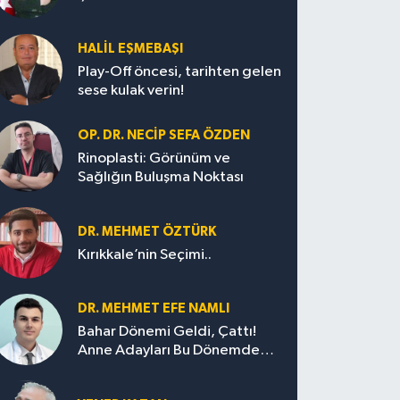
HALIL EŞMEBAŞI
Play-Off öncesi, tarihten gelen
sese kulak verin!
OP. DR. NECIP SEFA ÖZDEN
Rinoplasti: Görünüm ve
Sağlığın Buluşma Noktası
DR. MEHMET ÖZTÜRK
Kırıkkale’nin Seçimi..
DR. MEHMET EFE NAMLI
Bahar Dönemi Geldi, Çattı!
Anne Adayları Bu Dönemde
Nelere Dikkat Etmeli?