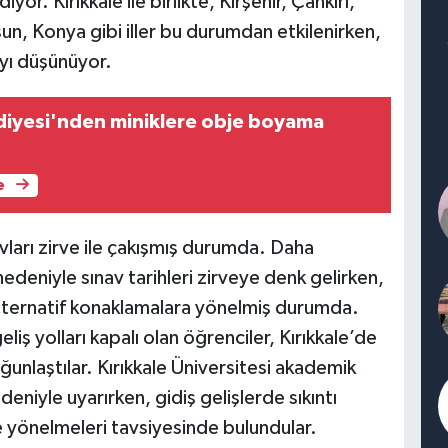
yor. Kırıkkale ile birlikte, Kırşehir, Çankırı,
sun, Konya gibi iller bu durumdan etkilenirken,
yı düşünüyor.
ediyesi'nden miniklere obje boyama
e
avları zirve ile çakışmış durumda. Daha
deniyle sınav tarihleri zirveye denk gelirken,
alternatif konaklamalara yönelmiş durumda.
liş yolları kapalı olan öğrenciler, Kırıkkale’de
unlaştılar. Kırıkkale Üniversitesi akademik
edeniyle uyarırken, gidiş gelişlerde sıkıntı
e yönelmeleri tavsiyesinde bulundular.