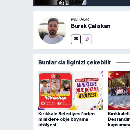
MUHABIR
Burak Çalışkan
Bunlar da ilginizi çekebilir
Kırıkkale Belediyesi'nden
Kırıkkalel
miniklere obje boyama
Destandır
atölyesi
kapsamınd