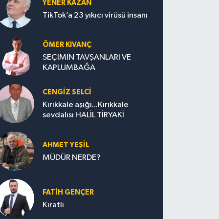
YENER KAZAN
TikTok’a 23 yıkıcı virüsü insanı
ÖMER KIVANÇ
SEÇİMİN TAVŞANLARI VE
KAPLUMBAĞA
CENGİZ SELCİ
Kırıkkale aşığı...Kırıkkale
sevdalısı HALİL TİRYAKİ
AHMET YEŞİL
MÜDÜR NERDE?
FATIH GENÇER
Kıratlı