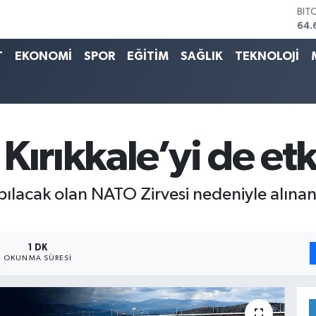
64.
DO
47,
EU
T
EKONOMİ
SPOR
EĞİTİM
SAĞLIK
TEKNOLOJİ
55,
STE
64,
GRA
651
BİS
Kırıkkale’yi de etk
13.
lacak olan NATO Zirvesi nedeniyle alınan g
1 DK
OKUNMA SÜRESI