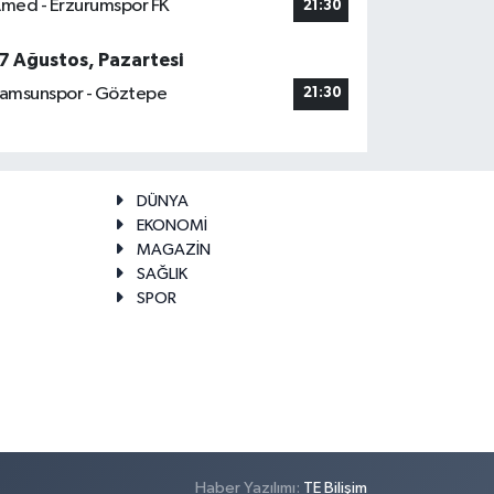
med - Erzurumspor FK
21:30
7 Ağustos, Pazartesi
amsunspor - Göztepe
21:30
DÜNYA
EKONOMİ
MAGAZİN
SAĞLIK
SPOR
Haber Yazılımı:
TE Bilişim