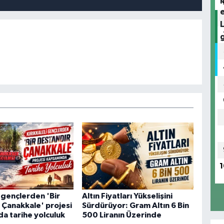
1
i gençlerden 'Bir
Altın Fiyatları Yükselişini
 Çanakkale' projesi
Sürdürüyor: Gram Altın 6 Bin
a tarihe yolculuk
500 Liranın Üzerinde