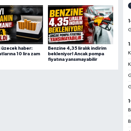
1
G
1
i üzecek haber:
Benzine 4,35 liralık indirim
K
atlarına 10 lira zam
bekleniyor! Ancak pompa
fiyatına yansımayabilir
K
G
G
1
B
B