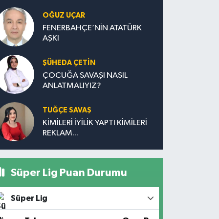
OĞUZ UÇAR
FENERBAHÇE’NİN ATATÜRK
AŞKI
ŞÜHEDA ÇETİN
ÇOCUĞA SAVAŞI NASIL
ANLATMALIYIZ?
TUĞÇE SAVAŞ
KİMİLERİ İYİLİK YAPTI KİMİLERİ
REKLAM...
Süper Lig Puan Durumu
Süper Lig