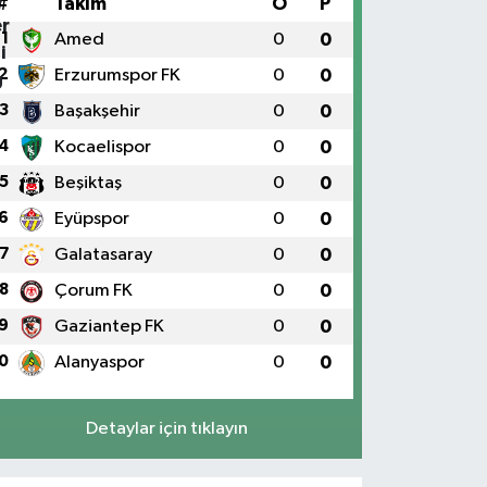
#
Takım
O
P
1
Amed
0
0
2
Erzurumspor FK
0
0
3
Başakşehir
0
0
4
Kocaelispor
0
0
5
Beşiktaş
0
0
6
Eyüpspor
0
0
7
Galatasaray
0
0
8
Çorum FK
0
0
9
Gaziantep FK
0
0
0
Alanyaspor
0
0
Detaylar için tıklayın