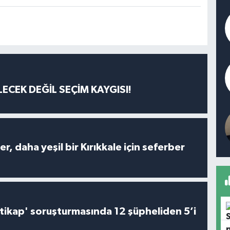
ECEK DEĞİL SEÇİM KAYGISI!
er, daha yeşil bir Kırıkkale için seferber
irtikap' soruşturmasında 12 şüpheliden 5’i