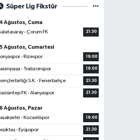
Süper Lig Fikstür
4 Ağustos, Cuma
alatasaray - Çorum FK
21:30
5 Ağustos, Cumartesi
onyaspor - Rizespor
19:00
asımpaşa - Trabzonspor
19:00
ençlerbirliği S.K. - Fenerbahçe
21:30
aziantep FK - Alanyaspor
21:30
6 Ağustos, Pazar
aşakşehir - Kocaelispor
19:00
eşiktaş - Eyüpspor
21:30