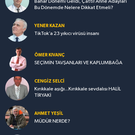
Bahar Dönemi Geldi, Çattı! Anne Adayları
Bu Dönemde Nelere Dikkat Etmeli?
YENER KAZAN
TikTok’a 23 yıkıcı virüsü insanı
ÖMER KIVANÇ
SEÇİMİN TAVŞANLARI VE KAPLUMBAĞA
CENGİZ SELCİ
Kırıkkale aşığı...Kırıkkale sevdalısı HALİL
TİRYAKİ
AHMET YEŞİL
MÜDÜR NERDE?