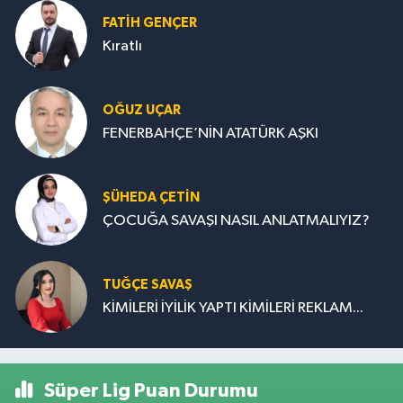
FATIH GENÇER
Kıratlı
OĞUZ UÇAR
FENERBAHÇE’NİN ATATÜRK AŞKI
ŞÜHEDA ÇETİN
ÇOCUĞA SAVAŞI NASIL ANLATMALIYIZ?
TUĞÇE SAVAŞ
KİMİLERİ İYİLİK YAPTI KİMİLERİ REKLAM...
Süper Lig Puan Durumu