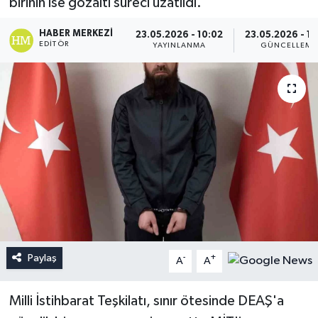
birinin ise gözaltı süreci uzatıldı.
HABER MERKEZI
23.05.2026 - 10:02
23.05.2026 - 1
EDITÖR
YAYINLANMA
GÜNCELLEME
Paylaş
-
+
A
A
Milli İstihbarat Teşkilatı, sınır ötesinde DEAŞ'a