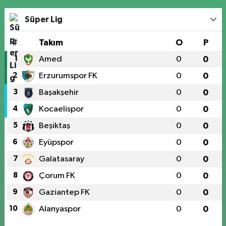
Süper Lig
#
Takım
O
P
1
Amed
0
0
2
Erzurumspor FK
0
0
3
Başakşehir
0
0
4
Kocaelispor
0
0
5
Beşiktaş
0
0
6
Eyüpspor
0
0
7
Galatasaray
0
0
8
Çorum FK
0
0
9
Gaziantep FK
0
0
10
Alanyaspor
0
0