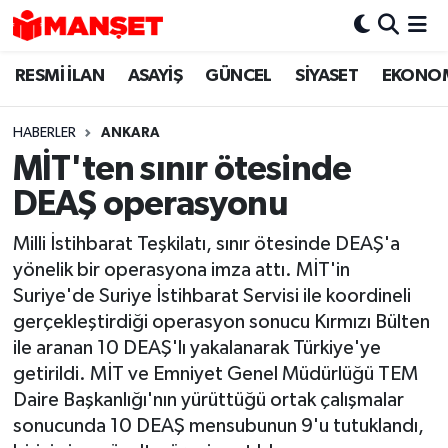
RESMİ İLAN
ASAYİŞ
GÜNCEL
SİYASET
EKONO
Hava Durumu
Trafik Durumu
HABERLER
ANKARA
MİT'ten sınır ötesinde
Süper Lig Puan Durumu ve Fikstür
DEAŞ operasyonu
Tüm Manşetler
Milli İstihbarat Teşkilatı, sınır ötesinde DEAŞ'a
yönelik bir operasyona imza attı. MİT'in
Son Dakika Haberleri
Suriye'de Suriye İstihbarat Servisi ile koordineli
gerçekleştirdiği operasyon sonucu Kırmızı Bülten
Haber Arşivi
ile aranan 10 DEAŞ'lı yakalanarak Türkiye'ye
getirildi. MİT ve Emniyet Genel Müdürlüğü TEM
Daire Başkanlığı'nın yürüttüğü ortak çalışmalar
sonucunda 10 DEAŞ mensubunun 9'u tutuklandı,