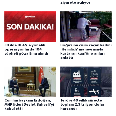
ziyarete açılıyor
30 ilde DEAŞ'a yönelik
Boğazına cisim kaçan kadını
operasyonlarda 104
'Heimlich' manevrasıyla
şüpheli gözaltına alındı
kurtaran kuaför o anları
anlattı
Cumhurbaşkanı Erdoğan,
Teröre 40 yıllık süreçte
MHP lideri Devlet Bahçeli'yi
toplam 2,3 trilyon dolar
kabul etti
harcandı