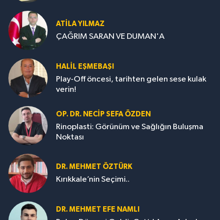
ATILA YILMAZ
ÇAĞRIM SARAN VE DUMAN'A
HALIL EŞMEBAŞI
Play-Off öncesi, tarihten gelen sese kulak
verin!
OP. DR. NECIP SEFA ÖZDEN
Rinoplasti: Görünüm ve Sağlığın Buluşma
Noktası
DR. MEHMET ÖZTÜRK
Kırıkkale’nin Seçimi..
DR. MEHMET EFE NAMLI