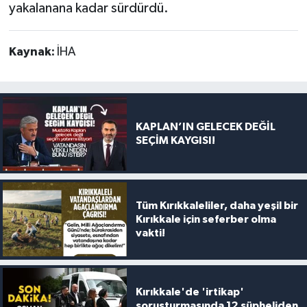
yakalanana kadar sürdürdü.
Kaynak:
İHA
KAPLAN’IN GELECEK DEĞİL
SEÇİM KAYGISI!
Tüm Kırıkkaleliler, daha yeşil bir
Kırıkkale için seferber olma
vakti!
Kırıkkale'de 'irtikap'
soruşturmasında 12 şüpheliden