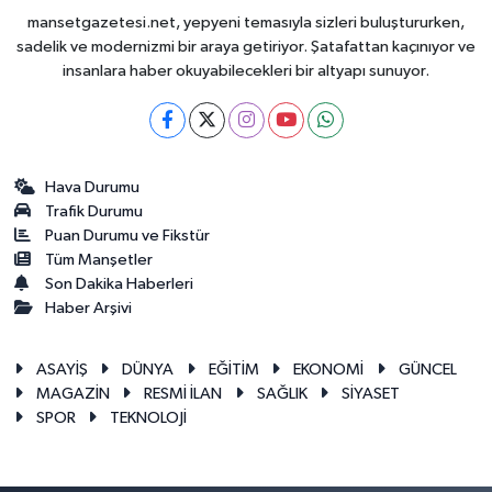
mansetgazetesi.net, yepyeni temasıyla sizleri buluştururken,
sadelik ve modernizmi bir araya getiriyor. Şatafattan kaçınıyor ve
insanlara haber okuyabilecekleri bir altyapı sunuyor.
Hava Durumu
Trafik Durumu
Puan Durumu ve Fikstür
Tüm Manşetler
Son Dakika Haberleri
Haber Arşivi
ASAYİŞ
DÜNYA
EĞİTİM
EKONOMİ
GÜNCEL
MAGAZİN
RESMİ İLAN
SAĞLIK
SİYASET
SPOR
TEKNOLOJİ