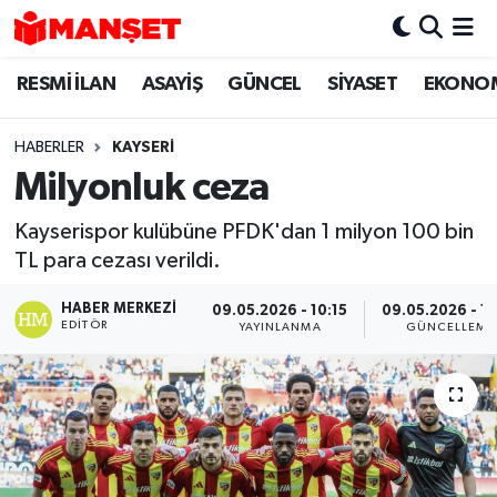
RESMİ İLAN
ASAYİŞ
GÜNCEL
SİYASET
EKONO
Hava Durumu
Trafik Durumu
HABERLER
KAYSERI
Milyonluk ceza
Süper Lig Puan Durumu ve Fikstür
Kayserispor kulübüne PFDK'dan 1 milyon 100 bin
Tüm Manşetler
TL para cezası verildi.
Son Dakika Haberleri
HABER MERKEZI
09.05.2026 - 10:15
09.05.2026 - 13
EDITÖR
YAYINLANMA
GÜNCELLEME
Haber Arşivi