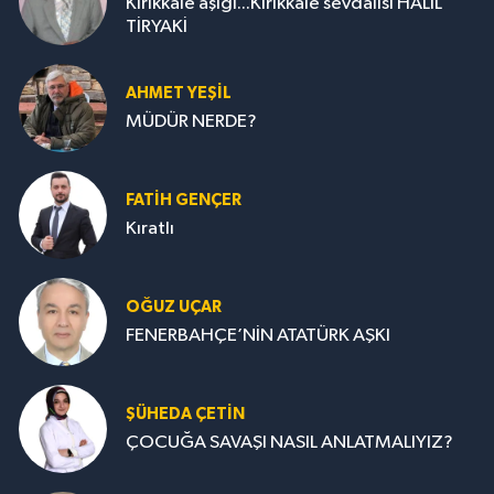
Kırıkkale aşığı...Kırıkkale sevdalısı HALİL
TİRYAKİ
AHMET YEŞİL
MÜDÜR NERDE?
FATIH GENÇER
Kıratlı
OĞUZ UÇAR
FENERBAHÇE’NİN ATATÜRK AŞKI
ŞÜHEDA ÇETİN
ÇOCUĞA SAVAŞI NASIL ANLATMALIYIZ?