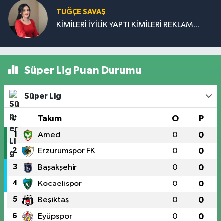
TUĞÇE SAVAŞ
KİMİLERİ İYİLİK YAPTI KİMİLERİ REKLAM...
Süper Lig Puan Durumu
Süper Lig
#
Takım
O
P
1
Amed
0
0
2
Erzurumspor FK
0
0
3
Başakşehir
0
0
4
Kocaelispor
0
0
5
Beşiktaş
0
0
6
Eyüpspor
0
0