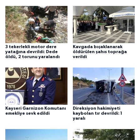
3 tekerlekli motor dere
Kavgada bıçaklanarak
yatağına devrildi: Dede
öldürülen şahıs toprağa
öldü, 2 torunu yaralandı
verildi
Kayseri Garnizon Komutanı
Direksiyon hakimiyeti
emekliye sevk edildi
kaybolan tır devrildi: 1
yaralı