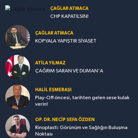
ÇAĞLAR ATMACA
CHP KAPATILSIN!
ÇAĞLAR ATMACA
KOPYALA YAPIŞTIR SİYASET
ATILA YILMAZ
ÇAĞRIM SARAN VE DUMAN'A
HALIL EŞMEBAŞI
Play-Off öncesi, tarihten gelen sese kulak
verin!
OP. DR. NECIP SEFA ÖZDEN
Rinoplasti: Görünüm ve Sağlığın Buluşma
Noktası