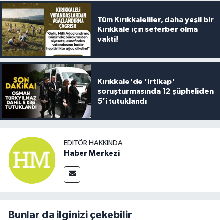
Tüm Kırıkkaleliler, daha yeşil bir
Kırıkkale için seferber olma
vakti!
Kırıkkale'de 'irtikap'
soruşturmasında 12 şüpheliden
5’i tutuklandı
EDITÖR HAKKINDA
Haber Merkezi
Bunlar da ilginizi çekebilir