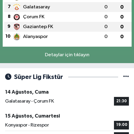
7
Galatasaray
0
0
8
Çorum FK
0
0
9
Gaziantep FK
0
0
10
Alanyaspor
0
0
Detaylar için tıklayın
Süper Lig Fikstür
14 Ağustos, Cuma
Galatasaray - Çorum FK
21:30
15 Ağustos, Cumartesi
Konyaspor - Rizespor
19:00