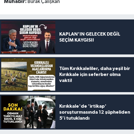
Muhabir:
Burak Çalışkan
KAPLAN’IN GELECEK DEĞİL
SEÇİM KAYGISI!
Tüm Kırıkkaleliler, daha yeşil bir
Kırıkkale için seferber olma
vakti!
Kırıkkale'de 'irtikap'
soruşturmasında 12 şüpheliden
5’i tutuklandı