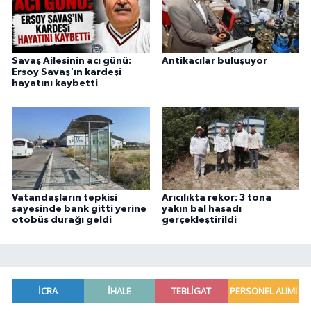
Savaş Ailesinin acı günü:
Antikacılar buluşuyor
Ersoy Savaş'ın kardeşi
hayatını kaybetti
Vatandaşların tepkisi
Arıcılıkta rekor: 3 tona
sayesinde bank gitti yerine
yakın bal hasadı
otobüs durağı geldi
gerçekleştirildi