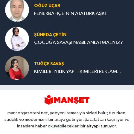
OĞUZ UÇAR
FENERBAHÇE’NİN ATATÜRK AŞKI
ŞÜHEDA ÇETİN
ÇOCUĞA SAVAŞI NASIL ANLATMALIYIZ?
TUĞÇE SAVAŞ
KİMİLERİ İYİLİK YAPTI KİMİLERİ REKLAM...
mansetgazetesi.net, yepyeni temasıyla sizleri buluştururken,
sadelik ve modernizmi bir araya getiriyor. Şatafattan kaçınıyor ve
insanlara haber okuyabilecekleri bir altyapı sunuyor.