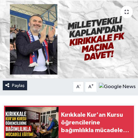
Paylaş
-
+
A
A
Kırıkkale Kur'an Kursu
öğrencilerine
bağımlılıkla mücadele