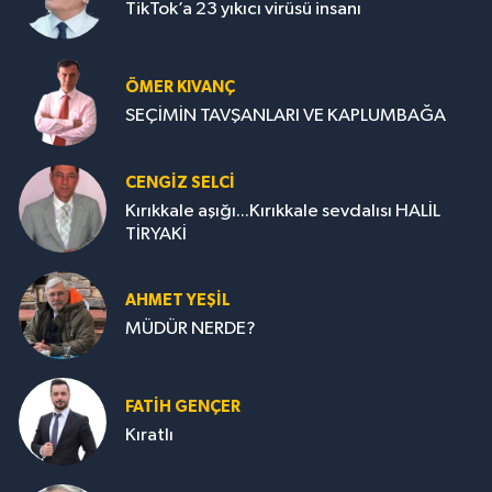
TikTok’a 23 yıkıcı virüsü insanı
ÖMER KIVANÇ
SEÇİMİN TAVŞANLARI VE KAPLUMBAĞA
CENGİZ SELCİ
Kırıkkale aşığı...Kırıkkale sevdalısı HALİL
TİRYAKİ
AHMET YEŞİL
MÜDÜR NERDE?
FATIH GENÇER
Kıratlı