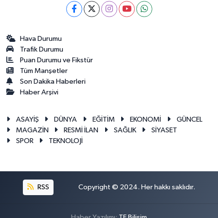
Hava Durumu
Trafik Durumu
Puan Durumu ve Fikstür
Tüm Manşetler
Son Dakika Haberleri
Haber Arşivi
ASAYİŞ
DÜNYA
EĞİTİM
EKONOMİ
GÜNCEL
MAGAZİN
RESMİ İLAN
SAĞLIK
SİYASET
SPOR
TEKNOLOJİ
RSS
Copyright © 2024. Her hakkı saklıdır.
Haber Yazılımı:
TE Bilişim