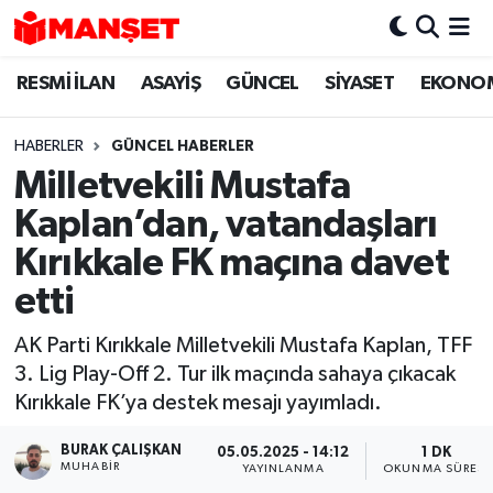
RESMİ İLAN
ASAYİŞ
GÜNCEL
SİYASET
EKONO
Hava Durumu
Trafik Durumu
HABERLER
GÜNCEL HABERLER
Milletvekili Mustafa
Süper Lig Puan Durumu ve Fikstür
Kaplan’dan, vatandaşları
Tüm Manşetler
Kırıkkale FK maçına davet
etti
Son Dakika Haberleri
AK Parti Kırıkkale Milletvekili Mustafa Kaplan, TFF
Haber Arşivi
3. Lig Play-Off 2. Tur ilk maçında sahaya çıkacak
Kırıkkale FK’ya destek mesajı yayımladı.
BURAK ÇALIŞKAN
05.05.2025 - 14:12
1 DK
MUHABIR
YAYINLANMA
OKUNMA SÜRESI