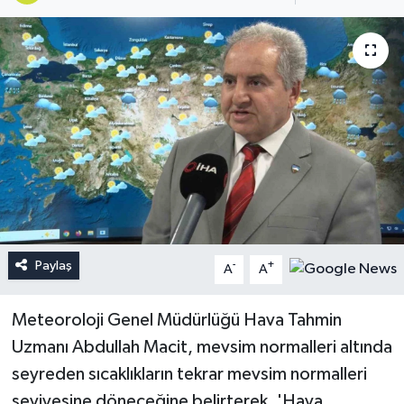
Paylaş
-
+
A
A
Meteoroloji Genel Müdürlüğü Hava Tahmin
Uzmanı Abdullah Macit, mevsim normalleri altında
seyreden sıcaklıkların tekrar mevsim normalleri
seviyesine döneceğine belirterek, 'Hava