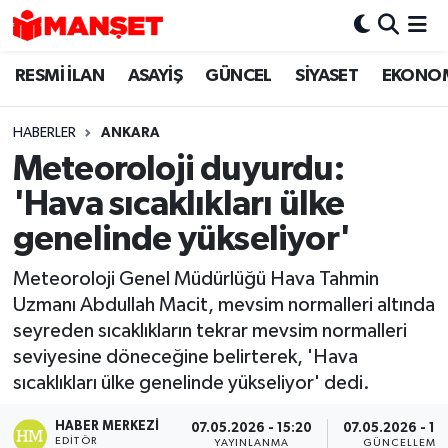
RESMİ İLAN
ASAYİŞ
GÜNCEL
SİYASET
EKONO
Hava Durumu
Trafik Durumu
HABERLER
ANKARA
Meteoroloji duyurdu:
Süper Lig Puan Durumu ve Fikstür
'Hava sıcaklıkları ülke
Tüm Manşetler
genelinde yükseliyor'
Meteoroloji Genel Müdürlüğü Hava Tahmin
Son Dakika Haberleri
Uzmanı Abdullah Macit, mevsim normalleri altında
seyreden sıcaklıkların tekrar mevsim normalleri
Haber Arşivi
seviyesine döneceğine belirterek, 'Hava
sıcaklıkları ülke genelinde yükseliyor' dedi.
HABER MERKEZI
07.05.2026 - 15:20
07.05.2026 - 15
EDITÖR
YAYINLANMA
GÜNCELLEME