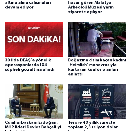
altına alma çalışmaları
hasar gören Malatya
devam ediyor
Arkeoloji Müzesi yarın
ziyarete açılıyor
30 ilde DEAŞ'a yönelik
Boğazına cisim kaçan kadını
operasyonlarda 104
'Heimlich' manevrasıyla
şüpheli gözaltına alındı
kurtaran kuaför o anları
anlattı
Cumhurbaşkanı Erdoğan,
Teröre 40 yıllık süreçte
MHP lideri Devlet Bahçeli'yi
toplam 2,3 trilyon dolar