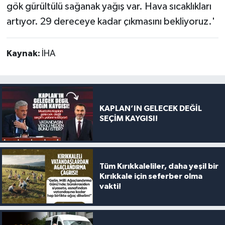
gök gürültülü sağanak yağış var. Hava sıcaklıkları
artıyor. 29 dereceye kadar çıkmasını bekliyoruz.'
Kaynak:
İHA
KAPLAN’IN GELECEK DEĞİL
SEÇİM KAYGISI!
Tüm Kırıkkaleliler, daha yeşil bir
Kırıkkale için seferber olma
vakti!