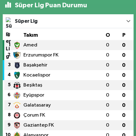
Süper Lig Puan Durumu
Süper Lig
#
Takım
O
P
1
Amed
0
0
2
Erzurumspor FK
0
0
3
Başakşehir
0
0
4
Kocaelispor
0
0
5
Beşiktaş
0
0
6
Eyüpspor
0
0
7
Galatasaray
0
0
8
Çorum FK
0
0
9
Gaziantep FK
0
0
10
Alanyaspor
0
0