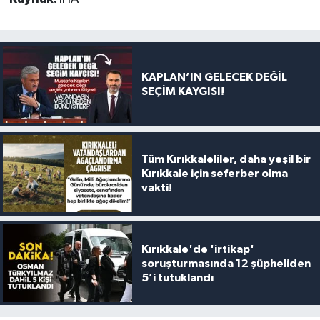
KAPLAN’IN GELECEK DEĞİL
SEÇİM KAYGISI!
Tüm Kırıkkaleliler, daha yeşil bir
Kırıkkale için seferber olma
vakti!
Kırıkkale'de 'irtikap'
soruşturmasında 12 şüpheliden
5’i tutuklandı