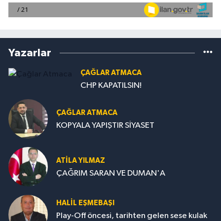
Yazarlar
ÇAĞLAR ATMACA
CHP KAPATILSIN!
ÇAĞLAR ATMACA
KOPYALA YAPIŞTIR SİYASET
ATILA YILMAZ
ÇAĞRIM SARAN VE DUMAN'A
HALIL EŞMEBAŞI
Play-Off öncesi, tarihten gelen sese kulak