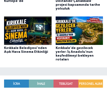
Kültepe'de
Destandır Çanakkale'
projesi kapsamında tarihe
yolculuk
Kırıkkale Belediyesi'nden
Kırıkkale’de gezilecek
Açık Hava Sinema Etkinliği
yerler: İç Anadolu’nun
keşfedilmeyi bekleyen
rotaları