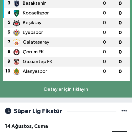
3
Başakşehir
0
0
4
Kocaelispor
0
0
5
Beşiktaş
0
0
6
Eyüpspor
0
0
7
Galatasaray
0
0
8
Çorum FK
0
0
9
Gaziantep FK
0
0
10
Alanyaspor
0
0
Detaylar için tıklayın
Süper Lig Fikstür
14 Ağustos, Cuma