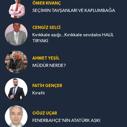
ÖMER KIVANÇ
SEÇİMİN TAVŞANLARI VE KAPLUMBAĞA
CENGİZ SELCİ
Kırıkkale aşığı...Kırıkkale sevdalısı HALİL
TİRYAKİ
AHMET YEŞİL
MÜDÜR NERDE?
FATIH GENÇER
Kıratlı
OĞUZ UÇAR
FENERBAHÇE’NİN ATATÜRK AŞKI