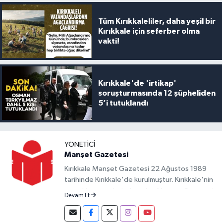
Tüm Kırıkkaleliler, daha yeşil bir
Kırıkkale için seferber olma
vakti!
Kırıkkale'de 'irtikap'
soruşturmasında 12 şüpheliden
5’i tutuklandı
YÖNETICI
Manşet Gazetesi
Kırıkkale Manşet Gazetesi 22 Ağustos 1989
tarihinde Kırıkkale'de kurulmuştur. Kırıkkale'nin
en eski gazetelerinden olan Manşet Gazetesi
Devam Et
yazılı yayın hayatına devam ederken,
teknolojinin gelişimine de her daim ayak