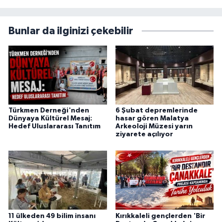
uydurmuş ve Digital Medyada da Kırıkkale'nin
en öncü markalarından olmuştur. Kırıkkale'de
yayın hayatına devam eden 4 gazete ve Basın
Bunlar da ilginizi çekebilir
İlan Kurumuna bağlı 4 haber sitesinden
birisidir.
Türkmen Derneği'nden
6 Şubat depremlerinde
Dünyaya Kültürel Mesaj:
hasar gören Malatya
Hedef Uluslararası Tanıtım
Arkeoloji Müzesi yarın
ziyarete açılıyor
11 ülkeden 49 bilim insanı
Kırıkkaleli gençlerden 'Bir