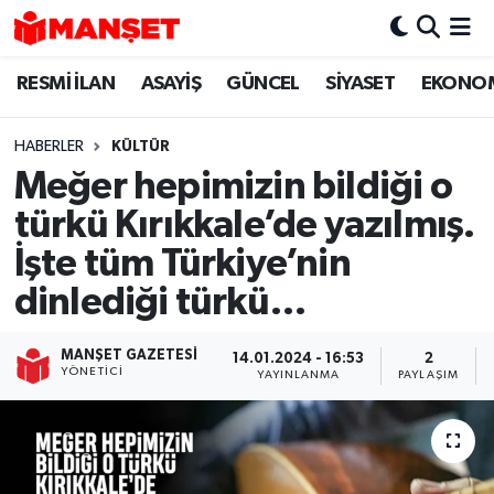
RESMİ İLAN
ASAYİŞ
GÜNCEL
SİYASET
EKONO
Hava Durumu
Trafik Durumu
HABERLER
KÜLTÜR
Meğer hepimizin bildiği o
Süper Lig Puan Durumu ve Fikstür
türkü Kırıkkale’de yazılmış.
Tüm Manşetler
İşte tüm Türkiye’nin
dinlediği türkü…
Son Dakika Haberleri
MANŞET GAZETESI
14.01.2024 - 16:53
2
Haber Arşivi
YÖNETICI
YAYINLANMA
PAYLAŞIM