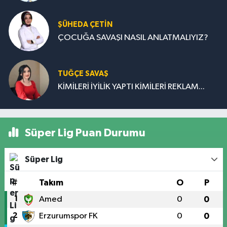
ŞÜHEDA ÇETİN
ÇOCUĞA SAVAŞI NASIL ANLATMALIYIZ?
TUĞÇE SAVAŞ
KİMİLERİ İYİLİK YAPTI KİMİLERİ REKLAM...
Süper Lig Puan Durumu
Süper Lig
#
Takım
O
P
1
Amed
0
0
2
Erzurumspor FK
0
0