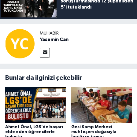
soruşturmasında 12 şüpheliden
5’i tutuklandı
MUHABIR
Yasemin Can
Bunlar da ilginizi çekebilir
Ahmet Önal, LGS’de başarı
Gesi Kamp Merkezi
elde eden öğrencilerle
muhteşem doğasıyla
buluştu
İngilizce kampı