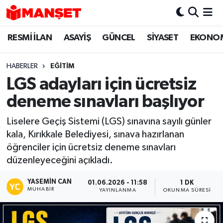
RESMİ İLAN
ASAYİŞ
GÜNCEL
SİYASET
EKONO
Hava Durumu
Trafik Durumu
HABERLER
EĞİTİM
LGS adayları için ücretsiz
Süper Lig Puan Durumu ve Fikstür
deneme sınavları başlıyor
Tüm Manşetler
Liselere Geçiş Sistemi (LGS) sınavına sayılı günler
kala, Kırıkkale Belediyesi, sınava hazırlanan
Son Dakika Haberleri
öğrenciler için ücretsiz deneme sınavları
düzenleyeceğini açıkladı.
Haber Arşivi
YASEMIN CAN
01.06.2026 - 11:58
1 DK
MUHABIR
YAYINLANMA
OKUNMA SÜRESI