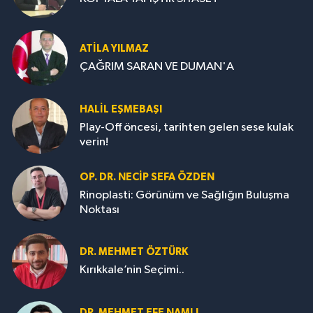
ATILA YILMAZ
ÇAĞRIM SARAN VE DUMAN'A
HALIL EŞMEBAŞI
Play-Off öncesi, tarihten gelen sese kulak
verin!
OP. DR. NECIP SEFA ÖZDEN
Rinoplasti: Görünüm ve Sağlığın Buluşma
Noktası
DR. MEHMET ÖZTÜRK
Kırıkkale’nin Seçimi..
DR. MEHMET EFE NAMLI