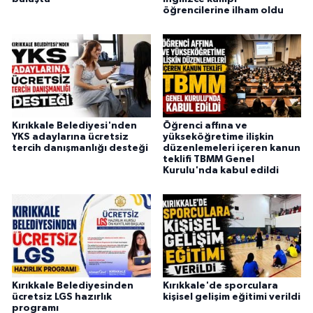
öğrencilerine ilham oldu
Kırıkkale Belediyesi'nden
Öğrenci affına ve
YKS adaylarına ücretsiz
yükseköğretime ilişkin
tercih danışmanlığı desteği
düzenlemeleri içeren kanun
teklifi TBMM Genel
Kurulu'nda kabul edildi
Kırıkkale Belediyesinden
Kırıkkale'de sporculara
ücretsiz LGS hazırlık
kişisel gelişim eğitimi verildi
programı