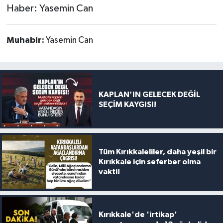
Haber: Yasemin Can
Muhabir:
Yasemin Can
KAPLAN’IN GELECEK DEĞİL
SEÇİM KAYGISI!
Tüm Kırıkkaleliler, daha yeşil bir
Kırıkkale için seferber olma
vakti!
Kırıkkale'de 'irtikap'