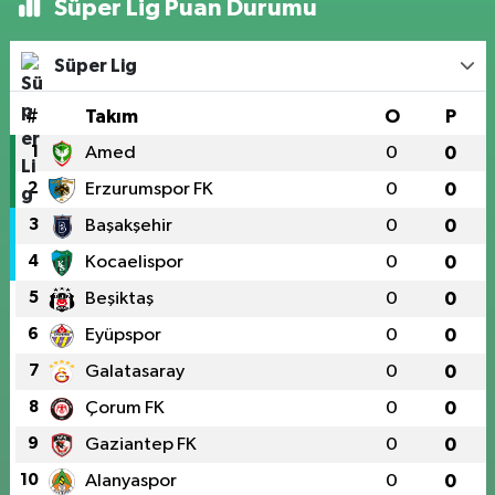
Süper Lig Puan Durumu
Süper Lig
#
Takım
O
P
1
Amed
0
0
2
Erzurumspor FK
0
0
3
Başakşehir
0
0
4
Kocaelispor
0
0
5
Beşiktaş
0
0
6
Eyüpspor
0
0
7
Galatasaray
0
0
8
Çorum FK
0
0
9
Gaziantep FK
0
0
10
Alanyaspor
0
0