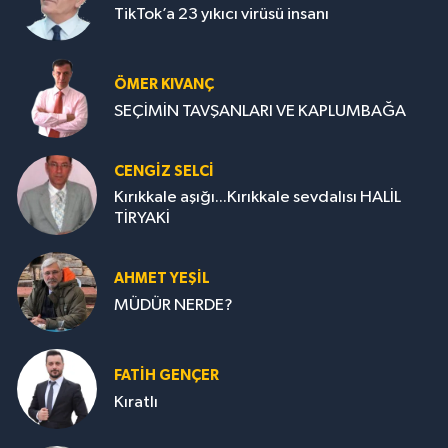
TikTok’a 23 yıkıcı virüsü insanı
ÖMER KIVANÇ
SEÇİMİN TAVŞANLARI VE KAPLUMBAĞA
CENGİZ SELCİ
Kırıkkale aşığı...Kırıkkale sevdalısı HALİL
TİRYAKİ
AHMET YEŞİL
MÜDÜR NERDE?
FATIH GENÇER
Kıratlı