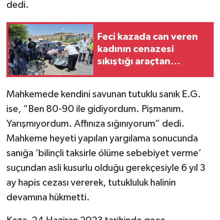
dedi.
Feci kazada can veren
kadının cenazesi
sıkıştığı araçtan
güçlükle çıkarıldı
Mahkemede kendini savunan tutuklu sanık E.G.
ise, “Ben 80-90 ile gidiyordum. Pişmanım.
Yarışmıyordum. Affınıza sığınıyorum” dedi.
Mahkeme heyeti yapılan yargılama sonucunda
sanığa ‘bilinçli taksirle ölüme sebebiyet verme’
suçundan asli kusurlu olduğu gerekçesiyle 6 yıl 3
ay hapis cezası vererek, tutukluluk halinin
devamına hükmetti.