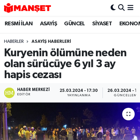
RESMİ İLAN
ASAYİŞ
GÜNCEL
SİYASET
EKONO
Hava Durumu
Trafik Durumu
HABERLER
ASAYİŞ HABERLERİ
Kuryenin ölümüne neden
Süper Lig Puan Durumu ve Fikstür
olan sürücüye 6 yıl 3 ay
Tüm Manşetler
hapis cezası
Son Dakika Haberleri
HABER MERKEZI
25.03.2024 - 17:30
26.03.2024 - 13
EDITÖR
YAYINLANMA
GÜNCELLEME
Haber Arşivi