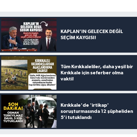
KAPLAN’IN GELECEK DEĞİL
SEÇİM KAYGISI!
Tüm Kırıkkaleliler, daha yeşil bir
Kırıkkale için seferber olma
vakti!
Kırıkkale'de 'irtikap'
soruşturmasında 12 şüpheliden
5’i tutuklandı