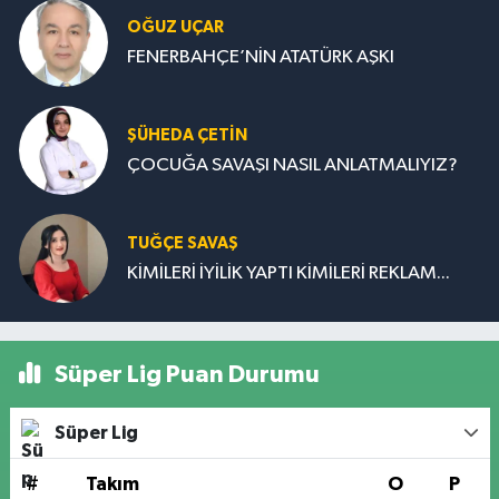
OĞUZ UÇAR
FENERBAHÇE’NİN ATATÜRK AŞKI
ŞÜHEDA ÇETİN
ÇOCUĞA SAVAŞI NASIL ANLATMALIYIZ?
TUĞÇE SAVAŞ
KİMİLERİ İYİLİK YAPTI KİMİLERİ REKLAM...
Süper Lig Puan Durumu
Süper Lig
#
Takım
O
P