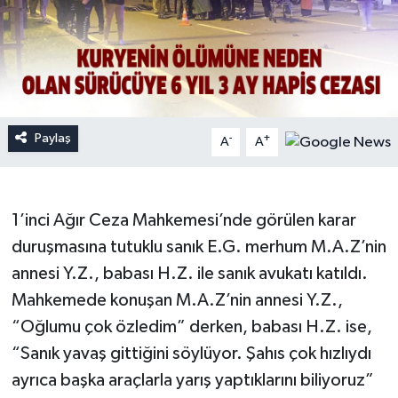
Paylaş
-
+
A
A
1’inci Ağır Ceza Mahkemesi’nde görülen karar
duruşmasına tutuklu sanık E.G. merhum M.A.Z’nin
annesi Y.Z., babası H.Z. ile sanık avukatı katıldı.
Mahkemede konuşan M.A.Z’nin annesi Y.Z.,
“Oğlumu çok özledim” derken, babası H.Z. ise,
“Sanık yavaş gittiğini söylüyor. Şahıs çok hızlıydı
ayrıca başka araçlarla yarış yaptıklarını biliyoruz”