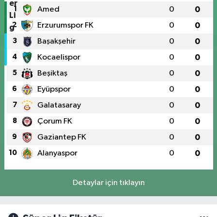
1
Amed
0
0
2
Erzurumspor FK
0
0
3
Başakşehir
0
0
4
Kocaelispor
0
0
5
Beşiktaş
0
0
6
Eyüpspor
0
0
7
Galatasaray
0
0
8
Çorum FK
0
0
9
Gaziantep FK
0
0
10
Alanyaspor
0
0
Detaylar için tıklayın