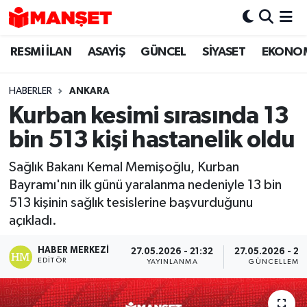
RESMİ İLAN
ASAYİŞ
GÜNCEL
SİYASET
EKONO
Hava Durumu
Trafik Durumu
HABERLER
ANKARA
Kurban kesimi sırasında 13
Süper Lig Puan Durumu ve Fikstür
bin 513 kişi hastanelik oldu
Tüm Manşetler
Sağlık Bakanı Kemal Memişoğlu, Kurban
Bayramı'nın ilk günü yaralanma nedeniyle 13 bin
Son Dakika Haberleri
513 kişinin sağlık tesislerine başvurduğunu
açıkladı.
Haber Arşivi
HABER MERKEZI
27.05.2026 - 21:32
27.05.2026 - 22
EDITÖR
YAYINLANMA
GÜNCELLEME