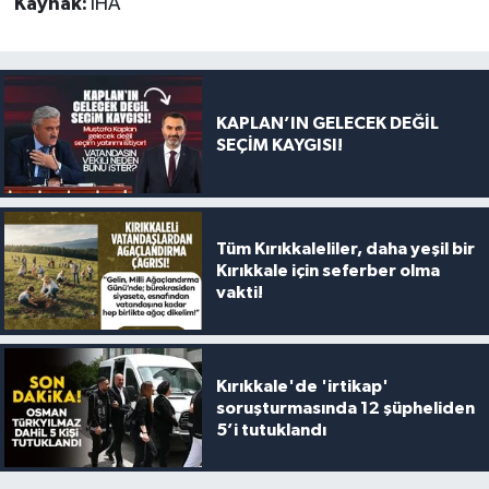
Kaynak:
İHA
KAPLAN’IN GELECEK DEĞİL
SEÇİM KAYGISI!
Tüm Kırıkkaleliler, daha yeşil bir
Kırıkkale için seferber olma
vakti!
Kırıkkale'de 'irtikap'
soruşturmasında 12 şüpheliden
5’i tutuklandı