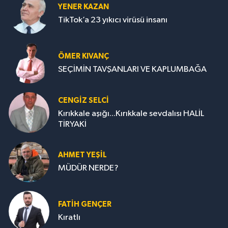
YENER KAZAN
TikTok’a 23 yıkıcı virüsü insanı
ÖMER KIVANÇ
SEÇİMİN TAVŞANLARI VE KAPLUMBAĞA
CENGİZ SELCİ
Kırıkkale aşığı...Kırıkkale sevdalısı HALİL
TİRYAKİ
AHMET YEŞİL
MÜDÜR NERDE?
FATIH GENÇER
Kıratlı