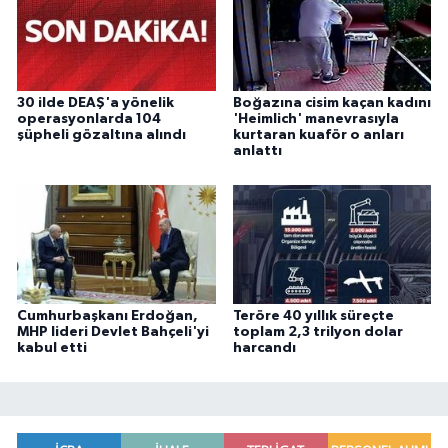
30 ilde DEAŞ'a yönelik
Boğazına cisim kaçan kadını
operasyonlarda 104
'Heimlich' manevrasıyla
şüpheli gözaltına alındı
kurtaran kuaför o anları
anlattı
Cumhurbaşkanı Erdoğan,
Teröre 40 yıllık süreçte
MHP lideri Devlet Bahçeli'yi
toplam 2,3 trilyon dolar
kabul etti
harcandı