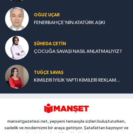
OĞUZ UÇAR
FENERBAHÇE’NİN ATATÜRK AŞKI
ŞÜHEDA ÇETİN
ÇOCUĞA SAVAŞI NASIL ANLATMALIYIZ?
TUĞÇE SAVAŞ
KİMİLERİ İYİLİK YAPTI KİMİLERİ REKLAM...
mansetgazetesi.net, yepyeni temasıyla sizleri buluştururken,
sadelik ve modernizmi bir araya getiriyor. Şatafattan kaçınıyor ve