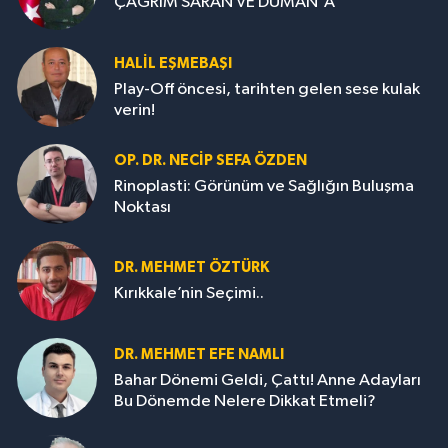
ÇAĞRIM SARAN VE DUMAN'A
HALIL EŞMEBAŞI
Play-Off öncesi, tarihten gelen sese kulak
verin!
OP. DR. NECIP SEFA ÖZDEN
Rinoplasti: Görünüm ve Sağlığın Buluşma
Noktası
DR. MEHMET ÖZTÜRK
Kırıkkale’nin Seçimi..
DR. MEHMET EFE NAMLI
Bahar Dönemi Geldi, Çattı! Anne Adayları
Bu Dönemde Nelere Dikkat Etmeli?