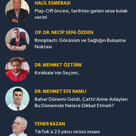
HALIL EŞMEBAŞI
Play-Off öncesi, tarihten gelen sese kulak
verin!
OP. DR. NECIP SEFA ÖZDEN
Rinoplasti: Görünüm ve Sağlığın Buluşma
Noktası
DR. MEHMET ÖZTÜRK
Kırıkkale’nin Seçimi..
DR. MEHMET EFE NAMLI
Bahar Dönemi Geldi, Çattı! Anne Adayları
Bu Dönemde Nelere Dikkat Etmeli?
YENER KAZAN
TikTok’a 23 yıkıcı virüsü insanı