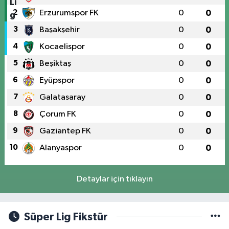
2
Erzurumspor FK
0
0
3
Başakşehir
0
0
4
Kocaelispor
0
0
5
Beşiktaş
0
0
6
Eyüpspor
0
0
7
Galatasaray
0
0
8
Çorum FK
0
0
9
Gaziantep FK
0
0
10
Alanyaspor
0
0
Detaylar için tıklayın
Süper Lig Fikstür