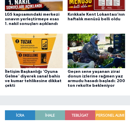
LGS kapsamındaki merkezi
Kırıkkale Kent Lokantası’nın
sınavın yerleştirmeye esas
haftalık menüsü belli oldu
1. nakil sonuçları açıklandı
İletişim Başkanlığı 'Oyuna
Geçen sene yaşanan zirai
Gelme' diyerek sanal bahis
donun izlerine rağmen yaz
ve kumar tehlikesine dikkat
armudu hasadı başladı: 200
çekti
ton rekolte bekleniyor