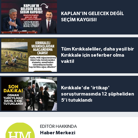
KAPLAN’IN GELECEK DEĞİL
SEÇİM KAYGISI!
Tüm Kırıkkaleliler, daha yeşil bir
Kırıkkale için seferber olma
vakti!
Kırıkkale'de 'irtikap'
soruşturmasında 12 şüpheliden
5’i tutuklandı
EDITÖR HAKKINDA
Haber Merkezi