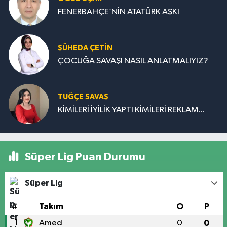
FENERBAHÇE’NİN ATATÜRK AŞKI
ŞÜHEDA ÇETİN
ÇOCUĞA SAVAŞI NASIL ANLATMALIYIZ?
TUĞÇE SAVAŞ
KİMİLERİ İYİLİK YAPTI KİMİLERİ REKLAM...
Süper Lig Puan Durumu
Süper Lig
#
Takım
O
P
1
Amed
0
0