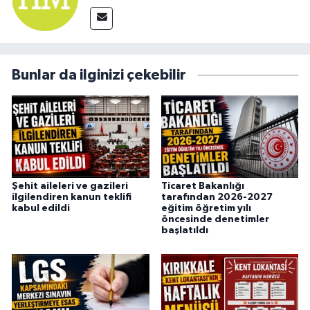
Bunlar da ilginizi çekebilir
Şehit aileleri ve gazileri
Ticaret Bakanlığı
ilgilendiren kanun teklifi
tarafından 2026-2027
kabul edildi
eğitim öğretim yılı
öncesinde denetimler
başlatıldı