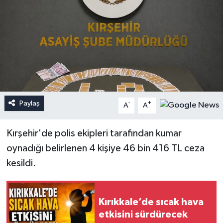
Paylaş
-
+
A
A
Kırşehir'de polis ekipleri tarafından kumar
oynadığı belirlenen 4 kişiye 46 bin 416 TL ceza
kesildi.
Kırıkkale’de sıcak hava
etkisini sürdürecek