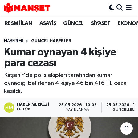
RESMİ İLAN
ASAYİŞ
GÜNCEL
SİYASET
EKONO
Hava Durumu
Trafik Durumu
HABERLER
GÜNCEL HABERLER
Kumar oynayan 4 kişiye
Süper Lig Puan Durumu ve Fikstür
para cezası
Tüm Manşetler
Kırşehir'de polis ekipleri tarafından kumar
oynadığı belirlenen 4 kişiye 46 bin 416 TL ceza
Son Dakika Haberleri
kesildi.
Haber Arşivi
HABER MERKEZI
25.05.2026 - 10:03
25.05.2026 - 17
EDITÖR
YAYINLANMA
GÜNCELLEME