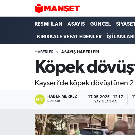
Hava Durumu
RESMİ İLAN
ASAYİŞ
GÜNCEL
SİYASE
KIRIKKALE VEFAT EDENLER
İŞ İLANLARI
Trafik Durumu
HABERLER
ASAYİŞ HABERLERİ
Süper Lig Puan Durumu ve Fikstür
Köpek dövüşt
Tüm Manşetler
Kayseri’de köpek dövüştüren 2 k
Son Dakika Haberleri
HABER MERKEZI
17.05.2025 - 12:17
1
Haber Arşivi
EDITÖR
YAYINLANMA