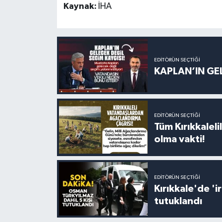
Kaynak:
İHA
EDITÖRÜN SEÇTIĞI
KAPLAN’IN GEL
EDITÖRÜN SEÇTIĞI
Tüm Kırıkkalelil
olma vakti!
EDITÖRÜN SEÇTIĞI
Kırıkkale'de '
tutuklandı