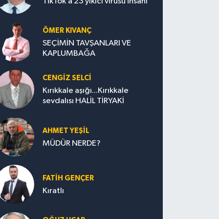
TikTok’a 23 yıkıcı virüsü insanı
ÖMER KIVANÇ
SEÇİMİN TAVŞANLARI VE
KAPLUMBAĞA
CENGİZ SELCİ
Kırıkkale aşığı...Kırıkkale
sevdalısı HALİL TİRYAKİ
AHMET YEŞİL
MÜDÜR NERDE?
FATIH GENÇER
Kıratlı