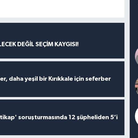
ECEK DEĞİL SEÇİM KAYGISI!
er, daha yeşil bir Kırıkkale için seferber
irtikap' soruşturmasında 12 şüpheliden 5’i