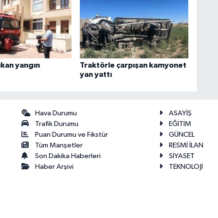
ıkan yangın
Traktörle çarpışan kamyonet
yan yattı
Hava Durumu
ASAYİŞ
Trafik Durumu
EĞİTİM
Puan Durumu ve Fikstür
GÜNCEL
Tüm Manşetler
RESMİ İLAN
Son Dakika Haberleri
SİYASET
Haber Arşivi
TEKNOLOJİ