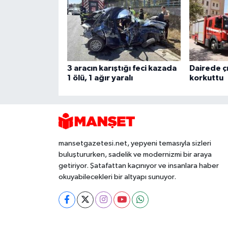
3 aracın karıştığı feci kazada
Dairede ç
1 ölü, 1 ağır yaralı
korkuttu
mansetgazetesi.net, yepyeni temasıyla sizleri
buluştururken, sadelik ve modernizmi bir araya
getiriyor. Şatafattan kaçınıyor ve insanlara haber
okuyabilecekleri bir altyapı sunuyor.