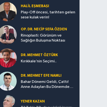
HALIL EŞMEBAŞI
Play-Off öncesi, tarihten gelen
sese kulak verin!
OP. DR. NECIP SEFA ÖZDEN
Rinoplasti: Görünüm ve
Sağlığın Buluşma Noktası
DR. MEHMET ÖZTÜRK
Kırıkkale’nin Seçimi..
DR. MEHMET EFE NAMLI
Bahar Dönemi Geldi, Çattı!
Anne Adayları Bu Dönemde
Nelere Dikkat Etmeli?
YENER KAZAN