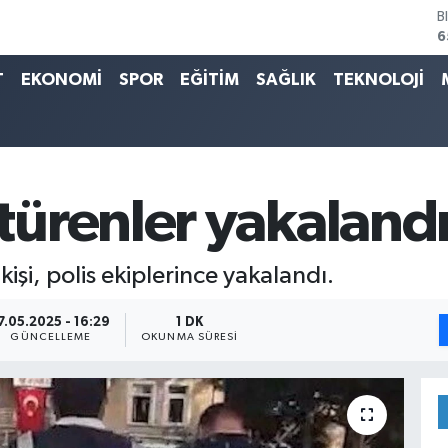
B
6
D
4
T
EKONOMİ
SPOR
EĞİTİM
SAĞLIK
TEKNOLOJİ
E
5
S
6
G
6
ürenler yakaland
B
1
işi, polis ekiplerince yakalandı.
7.05.2025 - 16:29
1 DK
GÜNCELLEME
OKUNMA SÜRESI