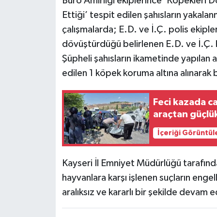
Büro Amirliği ekiplerince ’Köpekleri 
Ettiği’ tespit edilen şahısların yakala
çalışmalarda; E.D. ve İ.Ç. polis ekipl
dövüştürdüğü belirlenen E.D. ve İ.Ç. ha
Şüpheli şahısların ikametinde yapılan 
edilen 1 köpek koruma altına alınarak b
Feci kazada ca
araçtan güçlük
İçeriği Görüntül
Kayseri İl Emniyet Müdürlüğü tarafın
hayvanlara karşı işlenen suçların en
aralıksız ve kararlı bir şekilde devam 