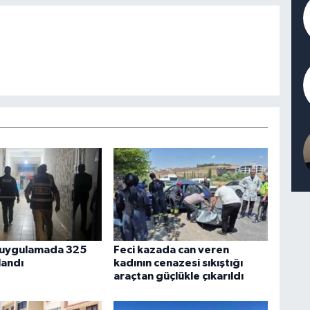
 uygulamada 325
Feci kazada can veren
landı
kadının cenazesi sıkıştığı
araçtan güçlükle çıkarıldı