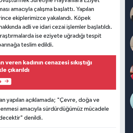
Dövüştürmek Suretiyle Hayvanlara Eziyet
nması amacıyla çalışma başlattı. Yapılan
erince ekiplerimizce yakalandı. Köpek
kkında adli ve idari cezai işlemler başlatıldı.
araştırmalarda ise eziyete uğradığı tespit
arınağa teslim edildi.
n veren kadının cenazesi sıkıştığı
le çıkarıldı
e
dan yapılan açıklamada; "Çevre, doğa ve
gellenmesi amacıyla sürdürdüğümüz mücadele
edecektir" denildi.