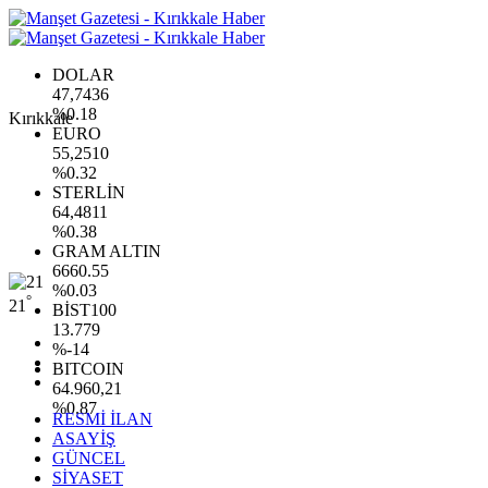
DOLAR
47,7436
%0.18
Kırıkkale
EURO
55,2510
%0.32
STERLİN
64,4811
%0.38
GRAM ALTIN
6660.55
%0.03
°
21
BİST100
13.779
%-14
BITCOIN
64.960,21
%0.87
RESMİ İLAN
ASAYİŞ
GÜNCEL
SİYASET