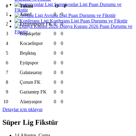
Şampiyonlar Ligi Puan Durumu ve
#
Takım
O
P
Fikstür
1
Amed
0
0
Avrupa Ligi Puan Durumu ve Fikstür
Konferans Ligi Puan Durumu ve Fikstür
2
Erzurumspor FK
0
0
Dünya Kupası 2026 Puan Durumu ve
Fikstür
3
Başakşehir
0
0
4
Kocaelispor
0
0
5
Beşiktaş
0
0
6
Eyüpspor
0
0
7
Galatasaray
0
0
8
Çorum FK
0
0
9
Gaziantep FK
0
0
10
Alanyaspor
0
0
Detaylar için tıklayın
Süper Lig Fikstür
14 Ağustos, Cuma