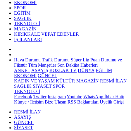
EKONOMİ
SPOR
EĞİTİM
SAĞLIK
TEKNOLOJİ
MAGAZİN
KIRIKKALE VEFAT EDENLER
İŞ İLANLARI
Hava Durumu
Trafik Durumu
Süper Lig Puan Durumu ve
Fikstür
Tüm Manşetler
Son Dakika Haberleri
ANKET
ASAYİŞ
BOZLAK TV
DÜNYA
EĞİTİM
EKONOMİ
GÜNCEL
KADIN VE YAŞAM
KÜLTÜR
MAGAZİN
RESMİ İLAN
SAĞLIK
SİYASET
SPOR
TEKNOLOJİ
Facebook
Twitter
Instagram
Youtube
WhatsApp İhbar Hattı
Künye / İletişim
Bize Ulaşın
RSS Bağlantıları
Üyelik Girişi
RESMİ İLAN
ASAYİŞ
GÜNCEL
SİYASET