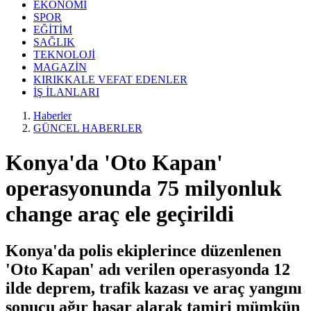
EKONOMİ
SPOR
EĞİTİM
SAĞLIK
TEKNOLOJİ
MAGAZİN
KIRIKKALE VEFAT EDENLER
İŞ İLANLARI
Haberler
GÜNCEL HABERLER
Konya'da 'Oto Kapan'
operasyonunda 75 milyonluk
change araç ele geçirildi
Konya'da polis ekiplerince düzenlenen
'Oto Kapan' adı verilen operasyonda 12
ilde deprem, trafik kazası ve araç yangını
sonucu ağır hasar alarak tamiri mümkün