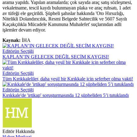
arama yapıldı. Yapılan aramalarda; çok sayıda araç satış sözleşmesi,
vekaletname, tescil kaydı bulunmayan plaka ve araç ruhsatı, 1 adet
av tüfeği ele geçirildi. Şüpheli şahıslar hakkında 'Oto Hırsızlığı,
Nitelikli Dolandırıcılık, Resmi Belgede Sahtecilik ve 5607 Sayılı
Kaçakçılıkla Mücadele Kanununa Muhalefet' suçlarından adli
işlemler devam ediyor.
Kaynak:
İHA
Editörün Seçtiği
KAPLAN’IN GELECEK DEĞİL SEÇİM KAYGISI!
Editörün Seçtiği
Tüm Kırıkkaleliler, daha yeşil bir Kırıkkale için seferber olma vakti!
Editörün Seçtiği
Kırıkkale'de 'irtikap' soruşturmasında 12 şüpheliden 5’i tutuklandı
Editör Hakkında
Haber Merkezi