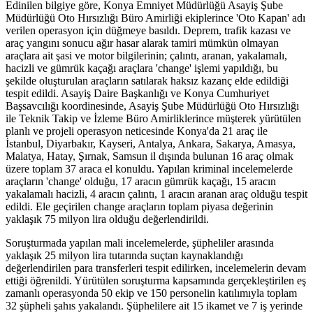
Edinilen bilgiye göre, Konya Emniyet Müdürlüğü Asayiş Şube
Müdürlüğü Oto Hırsızlığı Büro Amirliği ekiplerince 'Oto Kapan' adı
verilen operasyon için düğmeye basıldı. Deprem, trafik kazası ve
araç yangını sonucu ağır hasar alarak tamiri mümkün olmayan
araçlara ait şasi ve motor bilgilerinin; çalıntı, aranan, yakalamalı,
hacizli ve gümrük kaçağı araçlara 'change' işlemi yapıldığı, bu
şekilde oluşturulan araçların satılarak haksız kazanç elde edildiği
tespit edildi. Asayiş Daire Başkanlığı ve Konya Cumhuriyet
Başsavcılığı koordinesinde, Asayiş Şube Müdürlüğü Oto Hırsızlığı
ile Teknik Takip ve İzleme Büro Amirliklerince müşterek yürütülen
planlı ve projeli operasyon neticesinde Konya'da 21 araç ile
İstanbul, Diyarbakır, Kayseri, Antalya, Ankara, Sakarya, Amasya,
Malatya, Hatay, Şırnak, Samsun il dışında bulunan 16 araç olmak
üzere toplam 37 araca el konuldu. Yapılan kriminal incelemelerde
araçların 'change' olduğu, 17 aracın gümrük kaçağı, 15 aracın
yakalamalı hacizli, 4 aracın çalıntı, 1 aracın aranan araç olduğu tespit
edildi. Ele geçirilen change araçların toplam piyasa değerinin
yaklaşık 75 milyon lira olduğu değerlendirildi.
Soruşturmada yapılan mali incelemelerde, şüpheliler arasında
yaklaşık 25 milyon lira tutarında suçtan kaynaklandığı
değerlendirilen para transferleri tespit edilirken, incelemelerin devam
ettiği öğrenildi. Yürütülen soruşturma kapsamında gerçekleştirilen eş
zamanlı operasyonda 50 ekip ve 150 personelin katılımıyla toplam
32 şüpheli şahıs yakalandı. Şüphelilere ait 15 ikamet ve 7 iş yerinde