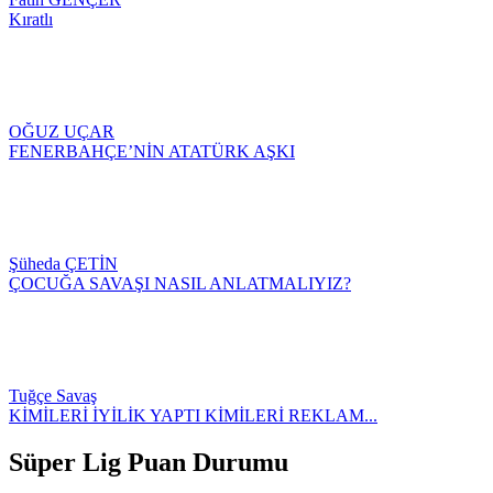
Kıratlı
OĞUZ UÇAR
FENERBAHÇE’NİN ATATÜRK AŞKI
Şüheda ÇETİN
ÇOCUĞA SAVAŞI NASIL ANLATMALIYIZ?
Tuğçe Savaş
KİMİLERİ İYİLİK YAPTI KİMİLERİ REKLAM...
Süper Lig Puan Durumu