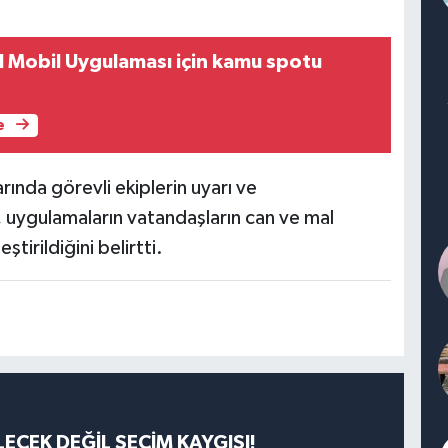
l Mobil Uygulaması için kamu spotu
e
arında görevli ekiplerin uyarı ve
, uygulamaların vatandaşların can ve mal
tirildiğini belirtti.
ECEK DEĞİL SEÇİM KAYGISI!