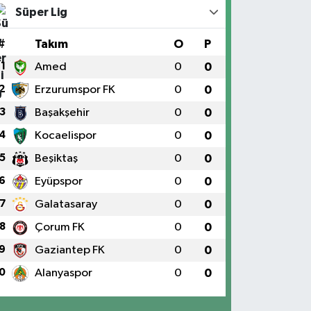
Süper Lig
#
Takım
O
P
1
Amed
0
0
2
Erzurumspor FK
0
0
3
Başakşehir
0
0
4
Kocaelispor
0
0
5
Beşiktaş
0
0
6
Eyüpspor
0
0
7
Galatasaray
0
0
8
Çorum FK
0
0
9
Gaziantep FK
0
0
0
Alanyaspor
0
0