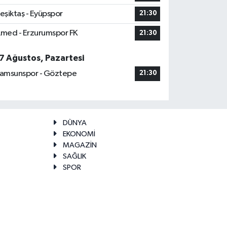
eşiktaş - Eyüpspor
21:30
med - Erzurumspor FK
21:30
7 Ağustos, Pazartesi
amsunspor - Göztepe
21:30
DÜNYA
EKONOMİ
MAGAZİN
SAĞLIK
SPOR