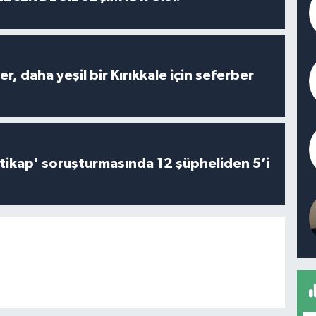
er, daha yeşil bir Kırıkkale için seferber
irtikap' soruşturmasında 12 şüpheliden 5’i