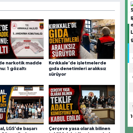
’de narkotik madde
Kırıkkale’de işletmelerde
u: 1 gözaltı
gıda denetimleri aralıksız
sürüyor
1
l, LGS’de başarı
Çerçeve yasa olarak bilinen