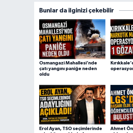
Bunlar da ilginizi çekebilir
Osmangazi Mahallesi’nde
Kırıkkale
çatı yangını paniğe neden
operasyon
oldu
Erol Ayan, TSO seçimlerinde
Ahmet Öna