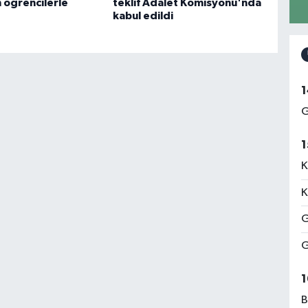
 öğrencilerle
teklif Adalet Komisyonu'nda
kabul edildi
1
G
1
K
K
G
G
1
B