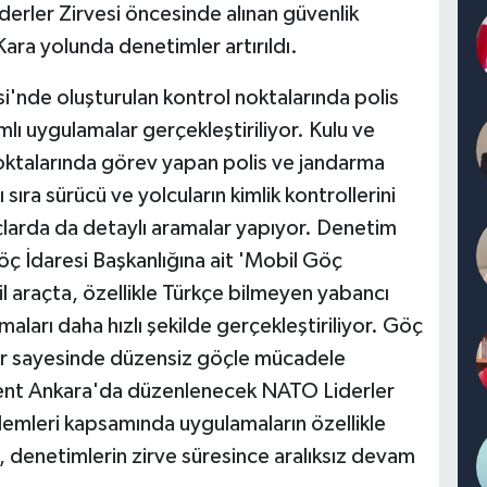
erler Zirvesi öncesinde alınan güvenlik
ra yolunda denetimler artırıldı.
si'nde oluşturulan kontrol noktalarında polis
lı uygulamalar gerçekleştiriliyor. Kulu ve
ktalarında görev yapan polis ve jandarma
ı sıra sürücü ve yolcuların kimlik kontrollerini
açlarda da detaylı aramalar yapıyor. Denetim
Göç İdaresi Başkanlığına ait 'Mobil Göç
l araçta, özellikle Türkçe bilmeyen yabancı
amaları daha hızlı şekilde gerçekleştiriliyor. Göç
ler sayesinde düzensiz göçle mücadele
kent Ankara'da düzenlenecek NATO Liderler
önlemleri kapsamında uygulamaların özellikle
, denetimlerin zirve süresince aralıksız devam