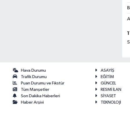
B
A
1
S
Hava Durumu
ASAYİŞ
Trafik Durumu
EĞİTİM
Puan Durumu ve Fikstür
GÜNCEL
Tüm Manşetler
RESMİ İLAN
Son Dakika Haberleri
SİYASET
Haber Arşivi
TEKNOLOJİ