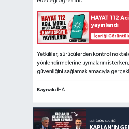
edeceği öğrenildi.
HAYAT 112 Aci
yayınlandı
İçeriği Görüntül
Yetkililer, sürücülerden kontrol noktal
yönlendirmelerine uymalarını isterken
güvenliğini sağlamak amacıyla gerçekleş
Kaynak:
İHA
EDITÖRÜN SEÇTIĞI
KAPLAN’IN GEL