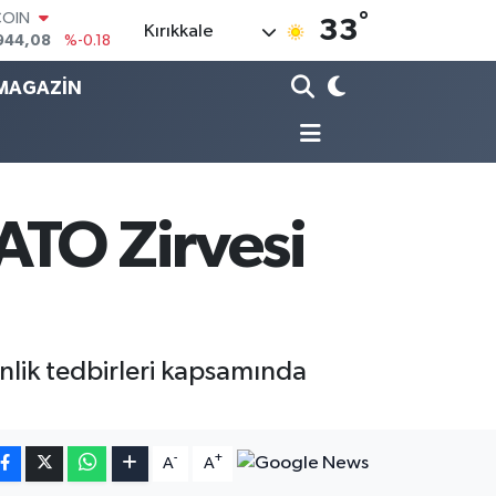
COIN
°
944,08
%-0.18
33
Kırıkkale
LAR
7436
%0.18
MAGAZİN
RO
2510
%0.32
RLİN
4811
%0.38
M ALTIN
0.55
%0.03
ATO Zirvesi
T100
779
%-14
nlik tedbirleri kapsamında
-
+
A
A