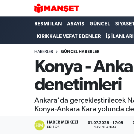
Hava Durumu
RESMİ İLAN
ASAYİŞ
GÜNCEL
SİYASE
KIRIKKALE VEFAT EDENLER
İŞ İLANLARI
Trafik Durumu
HABERLER
GÜNCEL HABERLER
Süper Lig Puan Durumu ve Fikstür
Konya - Anka
Tüm Manşetler
denetimleri
Son Dakika Haberleri
Haber Arşivi
Ankara'da gerçekleştirilecek N
Konya-Ankara Kara yolunda dene
HABER MERKEZI
01.07.2026 - 17:05
EDITÖR
YAYINLANMA