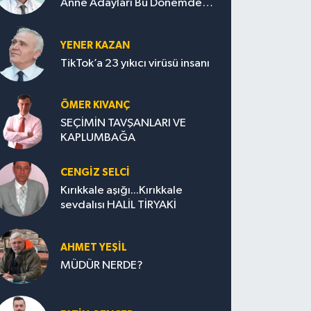
Anne Adayları Bu Dönemde
Nelere Dikkat Etmeli?
YENER KAZAN
TikTok’a 23 yıkıcı virüsü insanı
ÖMER KIVANÇ
SEÇİMİN TAVŞANLARI VE
KAPLUMBAĞA
CENGİZ SELCİ
Kırıkkale aşığı...Kırıkkale
sevdalısı HALİL TİRYAKİ
AHMET YEŞİL
MÜDÜR NERDE?