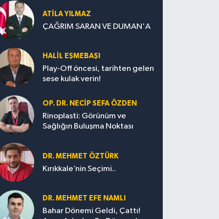
ATILA YILMAZ
ÇAĞRIM SARAN VE DUMAN'A
HALIL EŞMEBAŞI
Play-Off öncesi, tarihten gelen
sese kulak verin!
OP. DR. NECIP SEFA ÖZDEN
Rinoplasti: Görünüm ve
Sağlığın Buluşma Noktası
DR. MEHMET ÖZTÜRK
Kırıkkale’nin Seçimi..
DR. MEHMET EFE NAMLI
Bahar Dönemi Geldi, Çattı!