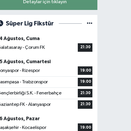
Detaylar için tıklayın
Süper Lig Fikstür
4 Ağustos, Cuma
alatasaray - Çorum FK
21:30
5 Ağustos, Cumartesi
onyaspor - Rizespor
19:00
asımpaşa - Trabzonspor
19:00
ençlerbirliği S.K. - Fenerbahçe
21:30
aziantep FK - Alanyaspor
21:30
6 Ağustos, Pazar
aşakşehir - Kocaelispor
19:00