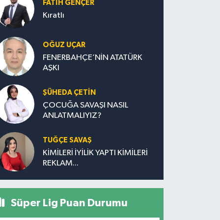
FATIH GENÇER
Kıratlı
OĞUZ UÇAR
FENERBAHÇE’NİN ATATÜRK
AŞKI
ŞÜHEDA ÇETİN
ÇOCUĞA SAVAŞI NASIL
ANLATMALIYIZ?
TUĞÇE SAVAŞ
KİMİLERİ İYİLİK YAPTI KİMİLERİ
REKLAM...
Süper Lig Puan Durumu