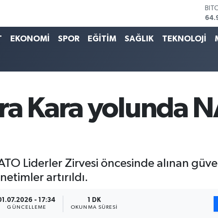
BIT
64.
DO
47,
T
EKONOMİ
SPOR
EĞİTİM
SAĞLIK
TEKNOLOJİ
EU
55,
STE
64,
GRA
666
ra Kara yolunda N
BİS
13.
ATO Liderler Zirvesi öncesinde alınan güve
timler artırıldı.
01.07.2026 - 17:34
1 DK
GÜNCELLEME
OKUNMA SÜRESI